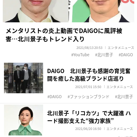
メンタリストの炎上動画でDAIGOに風評被
害…北川景子もトレンド入り
2021/08/13 20:53
エンタメニュース
YouTube
北川景子
DAIGO
DAIGO 北川景子も感謝の育児奮
闘を癒した高級ブランド店巡り
2021/07/01 15:50
エンタメニュース
DAIGO
ファッションブランド
北川景子
北川景子「リコカツ」で大躍進 ハ
ード撮影支えた“強力家族”
2021/06/20 16:50
エンタメニュース