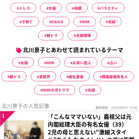
ドレス
女優
母親
バラエティ
子育て
DAIGO
NHK
夫婦
朝ドラ
夫婦喧嘩
北川景子とあわせて読まれているテーマ
女優
NHK
お笑い芸人
占い
朝ドラ
芸能界
蝦名里香
開運最強有名人
NHK大河ドラマ
夫婦
北川景子の人気記事
最終更新：2026/08/07 13:00
1
「こんなママいない」義祖父は元
内閣総理大臣の有名女優（39）
2児の母と思えない“激細スタイ