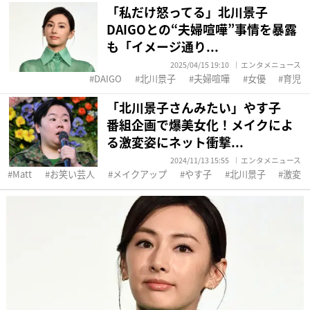
「私だけ怒ってる」北川景子
DAIGOとの“夫婦喧嘩”事情を暴露
も「イメージ通り...
2025/04/15 19:10
エンタメニュース
DAIGO
北川景子
夫婦喧嘩
女優
育児
「北川景子さんみたい」やす子
番組企画で爆美女化！メイクによ
る激変姿にネット衝撃...
2024/11/13 15:55
エンタメニュース
Matt
お笑い芸人
メイクアップ
やす子
北川景子
激変