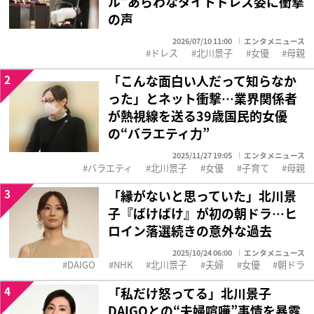
ル”あらわなタイトドレス姿に衝撃
の声
2026/07/10 11:00
エンタメニュース
ドレス
北川景子
女優
母親
2
「こんな面白い人だって知らなか
った」とネット衝撃…業界関係者
が熱視線を送る39歳国民的女優
の“バラエティ力”
2025/11/27 19:05
エンタメニュース
バラエティ
北川景子
女優
子育て
母親
3
「縁がないと思っていた」北川景
子『ばけばけ』が初の朝ドラ…ヒ
ロイン落選続きの意外な過去
2025/10/24 06:00
エンタメニュース
DAIGO
NHK
北川景子
夫婦
女優
朝ドラ
4
「私だけ怒ってる」北川景子
DAIGOとの“夫婦喧嘩”事情を暴露