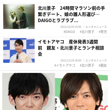
北川景子 24時間マラソン前の手
繋ぎデート、娘の雛人形選び…
DAIGOとラブラブ...
2021/12/25 15:50
エンタメニュース
DAIGO
北川景子
育児
イモトアヤコ 産休発表3週間
前 親友・北川景子とランチ相談
会
2021/11/25 18:00
エンタメニュース
イモトアヤコ
北川景子
親友