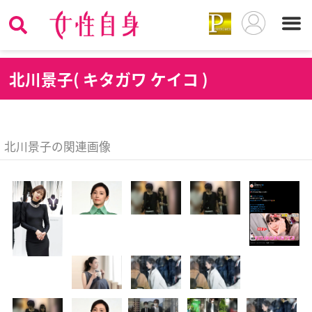
北
川景子( キタガワ ケイコ )
北川景子の関連画像