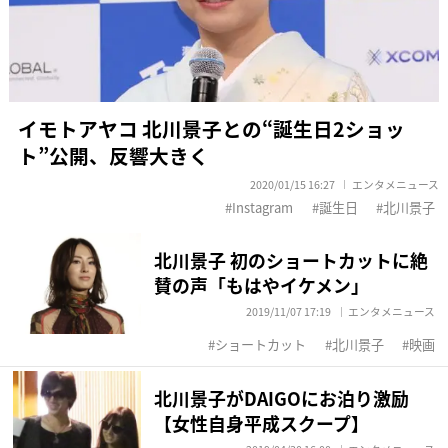
イモトアヤコ 北川景子との“誕生日2ショッ
ト”公開、反響大きく
2020/01/15 16:27
エンタメニュース
Instagram
誕生日
北川景子
北川景子 初のショートカットに絶
賛の声「もはやイケメン」
2019/11/07 17:19
エンタメニュース
ショートカット
北川景子
映画
北川景子がDAIGOにお泊り激励
【女性自身平成スクープ】