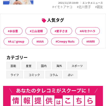
2021/11/25 18:00
エンタメニュース
イモトアヤコ
北川景子
親友
人気タグ
水谷豊
三山凌輝
愛子さま
AIセクハラ
Aぇ! group
AAA
Creepy Nuts
ANRI
カテゴリー
芸能
皇室
国内
海外
スポーツ
ライフ
コミック
コラム
占い