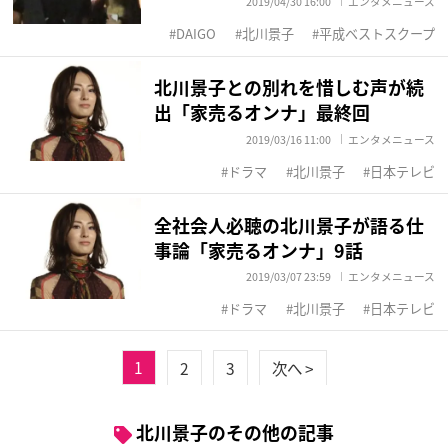
2019/04/30 16:00
エンタメニュース
DAIGO
北川景子
平成ベストスクープ
北川景子との別れを惜しむ声が続
出「家売るオンナ」最終回
2019/03/16 11:00
エンタメニュース
ドラマ
北川景子
日本テレビ
全社会人必聴の北川景子が語る仕
事論「家売るオンナ」9話
2019/03/07 23:59
エンタメニュース
ドラマ
北川景子
日本テレビ
1
2
3
次へ >
北川景子のその他の記事