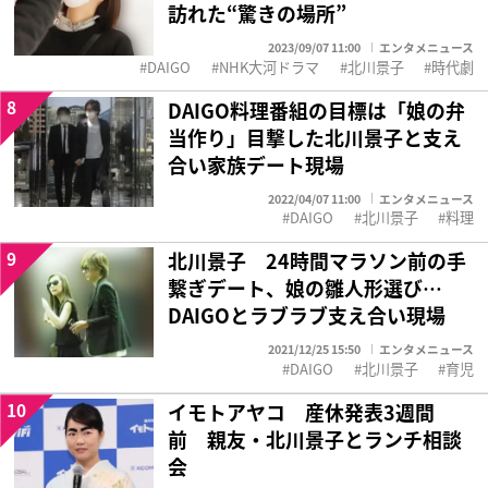
訪れた“驚きの場所”
2023/09/07 11:00
エンタメニュース
DAIGO
NHK大河ドラマ
北川景子
時代劇
8
DAIGO料理番組の目標は「娘の弁
当作り」目撃した北川景子と支え
合い家族デート現場
2022/04/07 11:00
エンタメニュース
DAIGO
北川景子
料理
9
北川景子 24時間マラソン前の手
繋ぎデート、娘の雛人形選び…
DAIGOとラブラブ支え合い現場
2021/12/25 15:50
エンタメニュース
DAIGO
北川景子
育児
10
イモトアヤコ 産休発表3週間
前 親友・北川景子とランチ相談
会