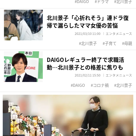
DAIGO
ドラマ
北川景子
北川景子「心折れそう」連ドラ復
帰で漏らしたママ女優の苦悩
2021/03/10 11:00
エンタメニュース
北川景子
子育て
母親
DAIGOレギュラー終了で求職活
動…北川景子との格差に焦りも
2021/02/11 15:50
エンタメニュース
DAIGO
コロナ禍
北川景子