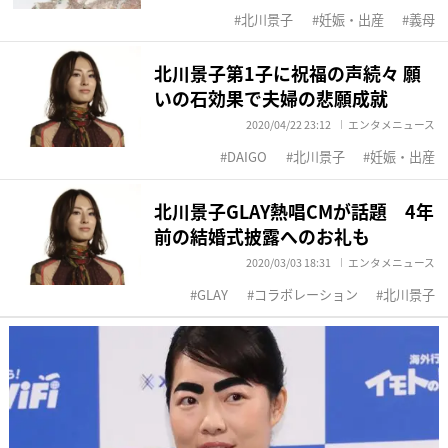
北川景子
妊娠・出産
義母
北川景子第1子に祝福の声続々 願
いの石効果で夫婦の悲願成就
2020/04/22 23:12
エンタメニュース
DAIGO
北川景子
妊娠・出産
北川景子GLAY熱唱CMが話題 4年
前の結婚式披露へのお礼も
2020/03/03 18:31
エンタメニュース
GLAY
コラボレーション
北川景子