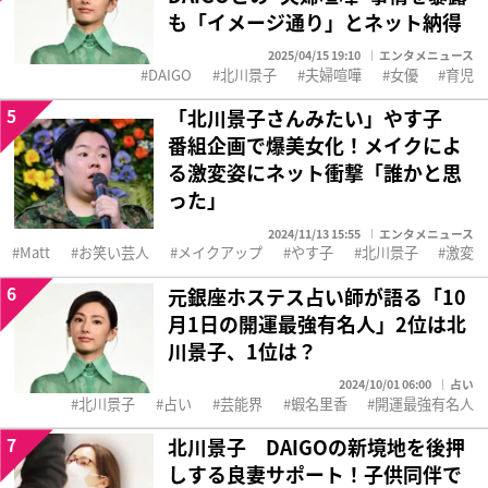
も「イメージ通り」とネット納得
2025/04/15 19:10
エンタメニュース
DAIGO
北川景子
夫婦喧嘩
女優
育児
5
「北川景子さんみたい」やす子
番組企画で爆美女化！メイクによ
る激変姿にネット衝撃「誰かと思
った」
2024/11/13 15:55
エンタメニュース
Matt
お笑い芸人
メイクアップ
やす子
北川景子
激変
6
元銀座ホステス占い師が語る「10
月1日の開運最強有名人」2位は北
川景子、1位は？
2024/10/01 06:00
占い
北川景子
占い
芸能界
蝦名里香
開運最強有名人
7
北川景子 DAIGOの新境地を後押
しする良妻サポート！子供同伴で