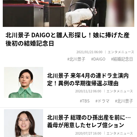
北川景子 DAIGOと雛人形探し！娘に捧げた産
後初の結婚記念日
2021/01/21 06:00
エンタメニュース
北川景子
DAIGO
結婚記念日
北川景子 来年4月の連ドラ主演内
定！異例の早期復帰選ぶ理由
2020/11/12 06:00
エンタメニュース
TBS
ドラマ
北川景子
北川景子 総理のひ孫出産を前に…
義母が用意したセレブ億ション
2020/07/27 16:00
エンタメニュース