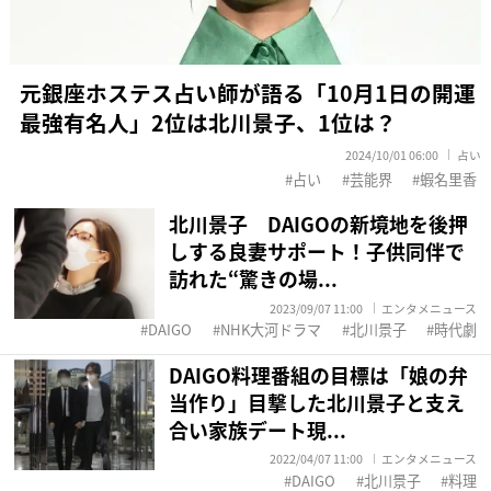
元銀座ホステス占い師が語る「10月1日の開運
最強有名人」2位は北川景子、1位は？
2024/10/01 06:00
占い
占い
芸能界
蝦名里香
北川景子 DAIGOの新境地を後押
しする良妻サポート！子供同伴で
訪れた“驚きの場...
2023/09/07 11:00
エンタメニュース
DAIGO
NHK大河ドラマ
北川景子
時代劇
DAIGO料理番組の目標は「娘の弁
当作り」目撃した北川景子と支え
合い家族デート現...
2022/04/07 11:00
エンタメニュース
DAIGO
北川景子
料理