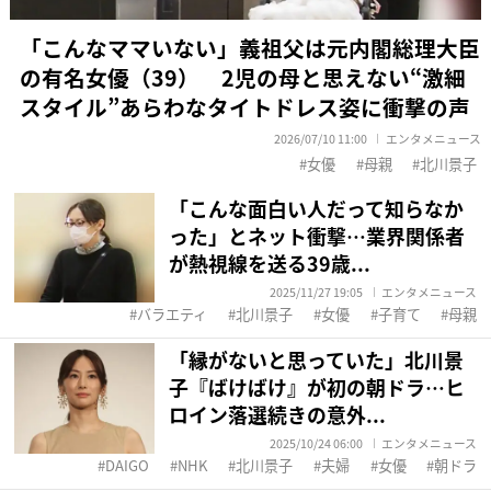
「こんなママいない」義祖父は元内閣総理大臣
の有名女優（39） 2児の母と思えない“激細
スタイル”あらわなタイトドレス姿に衝撃の声
2026/07/10 11:00
エンタメニュース
女優
母親
北川景子
「こんな面白い人だって知らなか
った」とネット衝撃…業界関係者
が熱視線を送る39歳...
2025/11/27 19:05
エンタメニュース
バラエティ
北川景子
女優
子育て
母親
「縁がないと思っていた」北川景
子『ばけばけ』が初の朝ドラ…ヒ
ロイン落選続きの意外...
2025/10/24 06:00
エンタメニュース
DAIGO
NHK
北川景子
夫婦
女優
朝ドラ