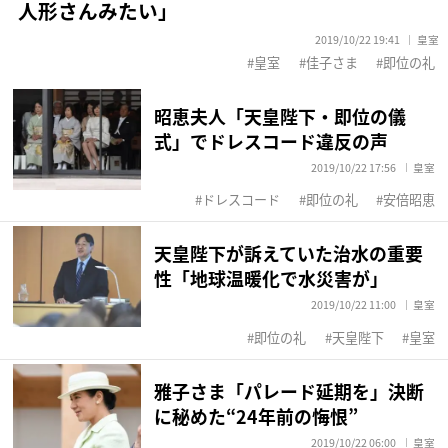
人形さんみたい」
2019/10/22 19:41
皇室
皇室
佳子さま
即位の礼
昭恵夫人「天皇陛下・即位の儀
式」でドレスコード違反の声
2019/10/22 17:56
皇室
ドレスコード
即位の礼
安倍昭恵
天皇陛下が訴えていた治水の重要
性「地球温暖化で水災害が」
2019/10/22 11:00
皇室
即位の礼
天皇陛下
皇室
雅子さま「パレード延期を」決断
に秘めた“24年前の悔恨”
2019/10/22 06:00
皇室