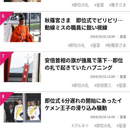
即位の礼
皇室
雅子さま
6
秋篠宮さま 即位式でピリピリ…
動線ミスの職員に鋭い視線
2019/10/31 15:50
皇室
即位の礼
皇室
秋篠宮さま
7
安倍首相の旗が強風で落下…即位
の礼で起きていたハプニング
2019/10/31 11:00
皇室
即位の礼
安倍晋三
皇室
8
即位式 6分遅れの開始にあったイ
ケメン王子の滑り込み騒動
2019/10/31 11:00
皇室
ブルネイ
即位の礼
皇室