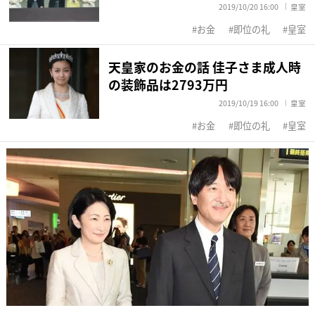
2019/10/20 16:00
皇室
お金
即位の礼
皇室
天皇家のお金の話 佳子さま成人時
の装飾品は2793万円
2019/10/19 16:00
皇室
お金
即位の礼
皇室