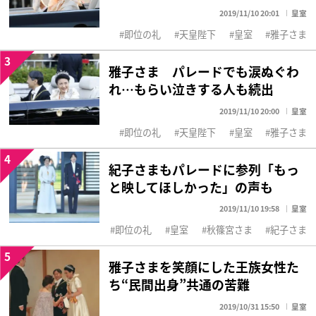
2019/11/10 20:01
皇室
即位の礼
天皇陛下
皇室
雅子さま
3
雅子さま パレードでも涙ぬぐわ
れ…もらい泣きする人も続出
2019/11/10 20:00
皇室
即位の礼
天皇陛下
皇室
雅子さま
4
紀子さまもパレードに参列「もっ
と映してほしかった」の声も
2019/11/10 19:58
皇室
即位の礼
皇室
秋篠宮さま
紀子さま
5
雅子さまを笑顔にした王族女性た
ち“民間出身”共通の苦難
2019/10/31 15:50
皇室