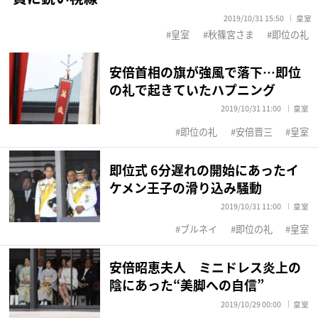
2019/10/31 15:50
皇室
皇室
秋篠宮さま
即位の礼
安倍首相の旗が強風で落下…即位
の礼で起きていたハプニング
2019/10/31 11:00
皇室
即位の礼
安倍晋三
皇室
即位式 6分遅れの開始にあったイ
ケメン王子の滑り込み騒動
2019/10/31 11:00
皇室
ブルネイ
即位の礼
皇室
安倍昭恵夫人 ミニドレス炎上の
陰にあった“美脚への自信”
2019/10/29 00:00
皇室