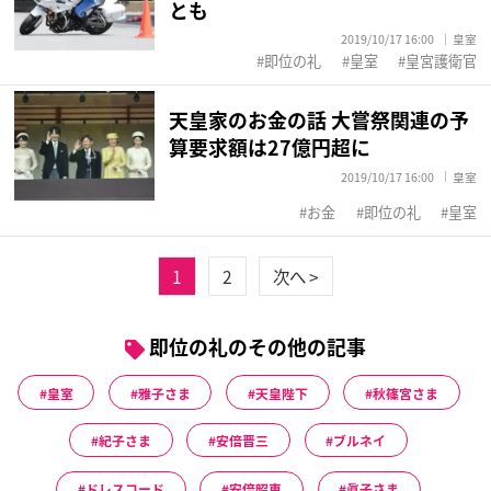
とも
2019/10/17 16:00
皇室
即位の礼
皇室
皇宮護衛官
天皇家のお金の話 大嘗祭関連の予
算要求額は27億円超に
2019/10/17 16:00
皇室
お金
即位の礼
皇室
1
2
次へ >
即位の礼のその他の記事
皇室
雅子さま
天皇陛下
秋篠宮さま
紀子さま
安倍晋三
ブルネイ
ドレスコード
安倍昭恵
眞子さま