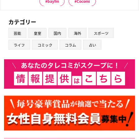
bayfm
Cocomi
カテゴリー
芸能
皇室
国内
海外
スポーツ
ライフ
コミック
コラム
占い