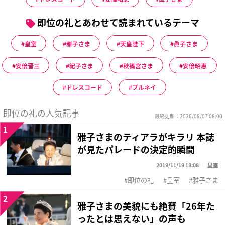
即位の礼とあわせて読まれているテーマ
皇室
雅子さま
天皇陛下
眞子さま
安倍晋三
紀子さま
秋篠宮さま
安倍昭恵
ドレスコード
ブルネイ
即位の礼の人気記事
最終更新：2026/08/07 08:00
1
雅子さまのティアラがキラリ 本誌
が見たパレードの決定的瞬間
2019/11/19 18:08
皇室
即位の礼
皇室
雅子さま
2
雅子さまの美貌にも絶賛「26年た
ったとは思えない」の声も