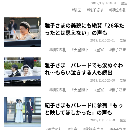
2019/11/19 18:08
皇室
皇室
雅子さま
即位の礼
雅子さまの美貌にも絶賛「26年た
ったとは思えない」の声も
2019/11/10 20:01
皇室
即位の礼
天皇陛下
皇室
雅子さま
雅子さま パレードでも涙ぬぐわ
れ…もらい泣きする人も続出
2019/11/10 20:00
皇室
即位の礼
天皇陛下
皇室
雅子さま
紀子さまもパレードに参列「もっ
と映してほしかった」の声も
2019/11/10 19:58
皇室
即位の礼
皇室
秋篠宮さま
紀子さま