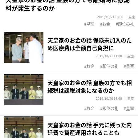
料が発生するのか
2019/10/21 16:00
皇室
皇室
お金
即位の礼
天皇家のお金の話 保険未加入のた
め医療費は全額自己負担に
2019/10/21 11:00
皇室
お金
即位の礼
皇室
天皇家のお金の話 皇族の方でも相
続税は課税対象になるのか
2019/10/20 16:00
皇室
お金
即位の礼
皇室
天皇家のお金の話 手元に残った内
廷費で資産運用されることも