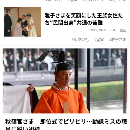
雅子さまを笑顔にした王族女性た
ち“民間出身”共通の苦難
2019/10/31 15:50
皇室
即位の礼
皇室
雅子さま
秋篠宮さま 即位式でピリピリ…動線ミスの職
員に鋭い視線