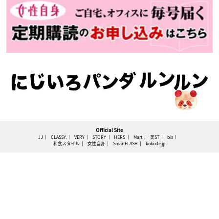
Official Site
JJ
CLASSY.
VERY
STORY
HERS
Mart
美ST
bis
和食スタイル
女性自身
SmartFLASH
kokode.jp
このサイトについて
コンテンツポリシー
プライバシーポリシー
利用規約
特定商取引法に基づく表記
広告掲載について
運営会社
ニュース提供先
WEBプッシュ通知について
情報提供
お問い合わせ