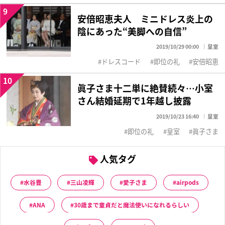
9
安倍昭恵夫人 ミニドレス炎上の
陰にあった“美脚への自信”
2019/10/29 00:00
皇室
ドレスコード
即位の礼
安倍昭恵
10
眞子さま十二単に絶賛続々…小室
さん結婚延期で1年越し披露
2019/10/23 16:40
皇室
即位の礼
皇室
眞子さま
人気タグ
水谷豊
三山凌輝
愛子さま
airpods
ANA
30歳まで童貞だと魔法使いになれるらしい