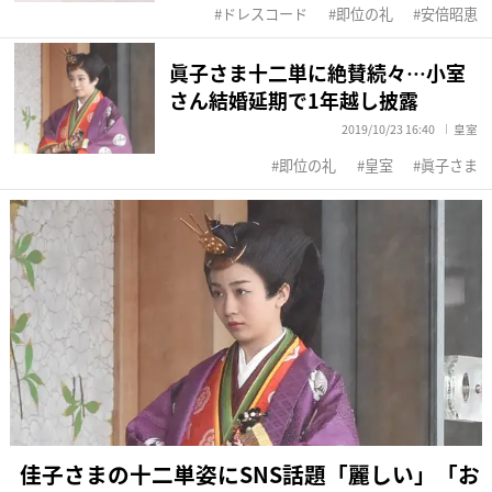
ドレスコード
即位の礼
安倍昭恵
眞子さま十二単に絶賛続々…小室
さん結婚延期で1年越し披露
2019/10/23 16:40
皇室
即位の礼
皇室
眞子さま
佳子さまの十二単姿にSNS話題「麗しい」「お