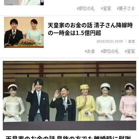
即位の礼
皇室
雅子さま
天皇家のお金の話 清子さん降嫁時
の一時金は1.5億円超
2019/10/21 16:00
皇室
お金
即位の礼
皇室
天皇家のお金の話 皇族の方でも離婚時に慰謝