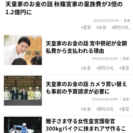
天皇家のお金の話 秋篠宮家の皇族費が3倍の
1.2億円に
2019/10/19 16:00
皇室
皇室
お金
即位の礼
天皇家のお金の話 宮中祭祀が全額
私費から支払われる理由
2019/10/18 16:00
皇室
お金
即位の礼
皇室
天皇家のお金の話 カメラ買い替え
も事前の予算請求が必要に
2019/10/18 16:00
皇室
お金
即位の礼
皇室
雅子さま守る女性皇宮護衛官
300kgバイクに挟まれアザ作るこ