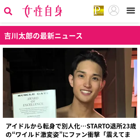
吉
川太郎の最新ニュース
アイドルから転身で別人化…STARTO退所23歳
の“ワイルド激変姿”にファン衝撃「震えてま