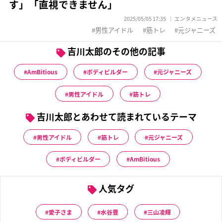
す」「直視できません」
2025/05/05 17:35
エンタメニュース
男性アイドル
筋トレ
元ジャニーズ
吉川太郎のその他の記事
AmBitious
ボディビルダー
元ジャニーズ
男性アイドル
筋トレ
吉川太郎とあわせて読まれているテーマ
男性アイドル
筋トレ
元ジャニーズ
ボディビルダー
AmBitious
人気タグ
愛子さま
水谷豊
三山凌輝