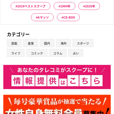
2019ベストスクープ
1994年
2025年
Aマッソ
CD-BOX
カテゴリー
芸能
皇室
国内
海外
スポーツ
ライフ
コミック
コラム
占い