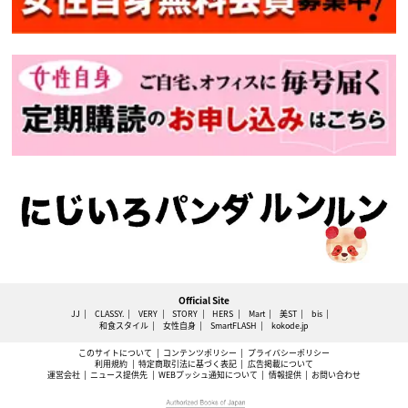
Official Site
JJ
CLASSY.
VERY
STORY
HERS
Mart
美ST
bis
和食スタイル
女性自身
SmartFLASH
kokode.jp
このサイトについて
コンテンツポリシー
プライバシーポリシー
利用規約
特定商取引法に基づく表記
広告掲載について
運営会社
ニュース提供先
WEBプッシュ通知について
情報提供
お問い合わせ