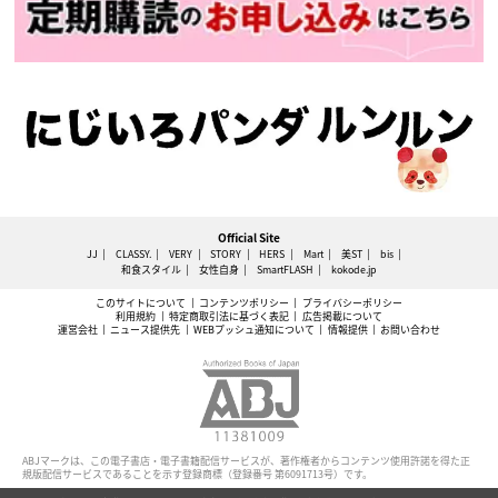
Official Site
JJ
CLASSY.
VERY
STORY
HERS
Mart
美ST
bis
和食スタイル
女性自身
SmartFLASH
kokode.jp
このサイトについて
コンテンツポリシー
プライバシーポリシー
利用規約
特定商取引法に基づく表記
広告掲載について
運営会社
ニュース提供先
WEBプッシュ通知について
情報提供
お問い合わせ
ABJマークは、この電子書店・電子書籍配信サービスが、著作権者からコンテンツ使用許諾を得た正
規版配信サービスであることを示す登録商標（登録番号 第6091713号）です。