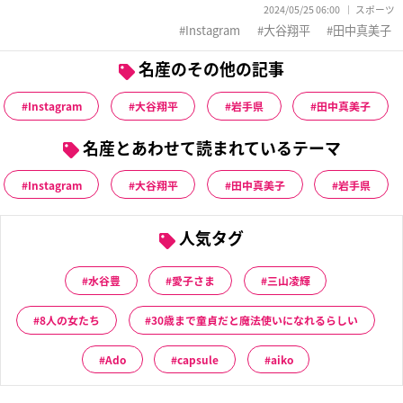
2024/05/25 06:00
スポーツ
Instagram
大谷翔平
田中真美子
名産のその他の記事
Instagram
大谷翔平
岩手県
田中真美子
名産とあわせて読まれているテーマ
Instagram
大谷翔平
田中真美子
岩手県
人気タグ
水谷豊
愛子さま
三山凌輝
8人の女たち
30歳まで童貞だと魔法使いになれるらしい
Ado
capsule
aiko