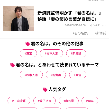
新海誠監督明かす『君の名は。』
秘話「妻の褒め言葉が自信に」
2016/09/15 06:00
インタビュー
君の名は。
新海誠
君の名は。のその他の記事
東宝
松本人志
新海誠
君の名は。とあわせて読まれているテーマ
松本人志
新海誠
東宝
人気タグ
三山凌輝
愛子さま
水谷豊
BBC