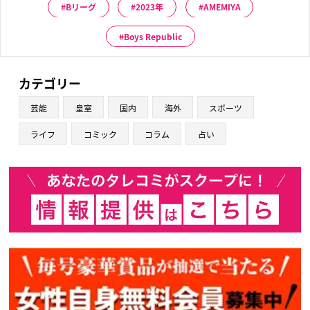
Bリーグ
2023年
AMEMIYA
Boys Republic
カテゴリー
芸能
皇室
国内
海外
スポーツ
ライフ
コミック
コラム
占い