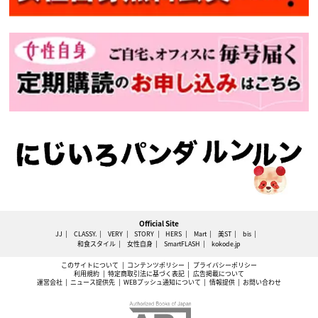
Official Site
JJ
CLASSY.
VERY
STORY
HERS
Mart
美ST
bis
和食スタイル
女性自身
SmartFLASH
kokode.jp
このサイトについて
コンテンツポリシー
プライバシーポリシー
利用規約
特定商取引法に基づく表記
広告掲載について
運営会社
ニュース提供先
WEBプッシュ通知について
情報提供
お問い合わせ