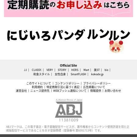
Official Site
JJ
CLASSY.
VERY
STORY
HERS
Mart
美ST
bis
和食スタイル
女性自身
SmartFLASH
kokode.jp
このサイトについて
コンテンツポリシー
プライバシーポリシー
利用規約
特定商取引法に基づく表記
広告掲載について
運営会社
ニュース提供先
WEBプッシュ通知について
情報提供
お問い合わせ
ABJマークは、この電子書店・電子書籍配信サービスが、著作権者からコンテンツ使用許諾を得た正
規版配信サービスであることを示す登録商標（登録番号 第6091713号）です。