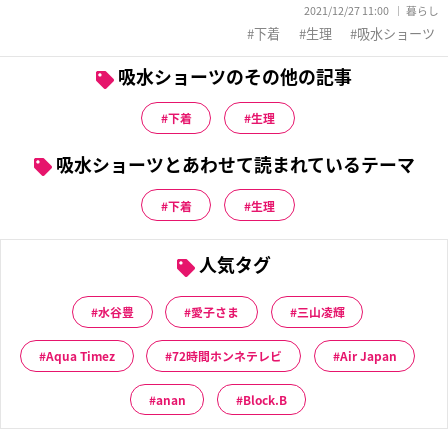
2021/12/27 11:00
暮らし
下着
生理
吸水ショーツ
吸水ショーツのその他の記事
下着
生理
吸水ショーツとあわせて読まれているテーマ
下着
生理
人気タグ
水谷豊
愛子さま
三山凌輝
Aqua Timez
72時間ホンネテレビ
Air Japan
anan
Block.B