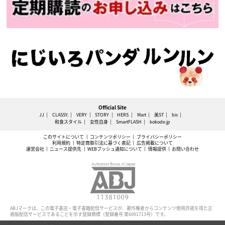
Official Site
JJ
CLASSY.
VERY
STORY
HERS
Mart
美ST
bis
和食スタイル
女性自身
SmartFLASH
kokode.jp
このサイトについて
コンテンツポリシー
プライバシーポリシー
利用規約
特定商取引法に基づく表記
広告掲載について
運営会社
ニュース提供先
WEBプッシュ通知について
情報提供
お問い合わせ
ABJマークは、この電子書店・電子書籍配信サービスが、著作権者からコンテンツ使用許諾を得た正
規版配信サービスであることを示す登録商標（登録番号 第6091713号）です。