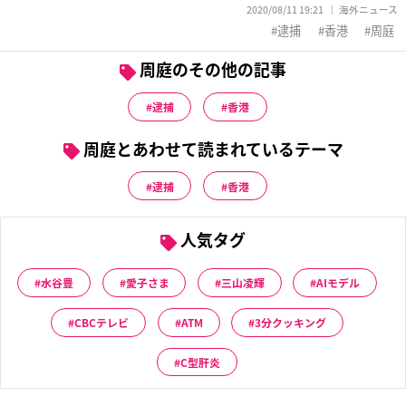
2020/08/11 19:21
海外ニュース
逮捕
香港
周庭
周庭のその他の記事
逮捕
香港
周庭とあわせて読まれているテーマ
逮捕
香港
人気タグ
水谷豊
愛子さま
三山凌輝
AIモデル
CBCテレビ
ATM
3分クッキング
C型肝炎