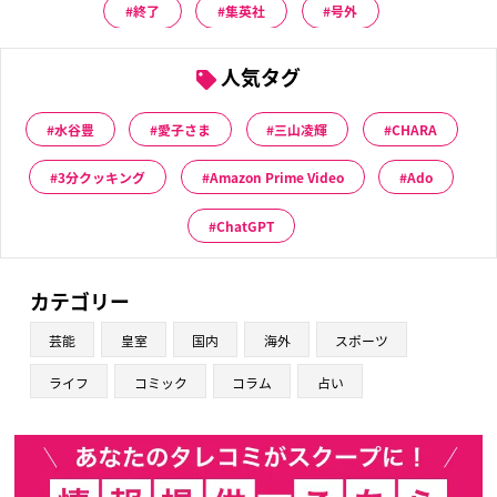
終了
集英社
号外
人気タグ
水谷豊
愛子さま
三山凌輝
CHARA
3分クッキング
Amazon Prime Video
Ado
ChatGPT
カテゴリー
芸能
皇室
国内
海外
スポーツ
ライフ
コミック
コラム
占い