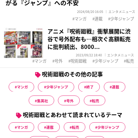
がる『ジャンプ』への不安
2024/08/20 16:05
エンタメニュース
マンガ
連載
少年ジャンプ
アニメ『呪術廻戦』衝撃展開に渋
谷で号外配布も…相次ぐ高額転売
に批判続出、8000...
2023/09/22 18:40
エンタメニュース
マンガ
号外
呪術廻戦
少年ジャンプ
転売
呪術廻戦のその他の記事
マンガ
少年ジャンプ
終了
連載
集英社
号外
転売
呪術廻戦とあわせて読まれているテーマ
マンガ
連載
転売
少年ジャンプ