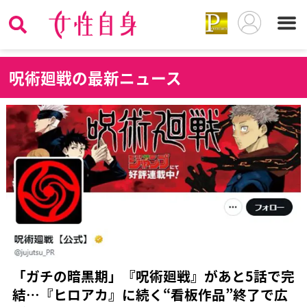
呪
術廻戦の最新ニュース
「ガチの暗黒期」『呪術廻戦』があと5話で完
結…『ヒロアカ』に続く“看板作品”終了で広