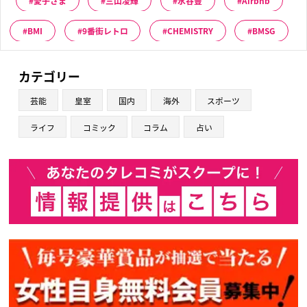
愛子さま
三山凌輝
水谷豊
Airbnb
BMI
9番街レトロ
CHEMISTRY
BMSG
カテゴリー
芸能
皇室
国内
海外
スポーツ
ライフ
コミック
コラム
占い