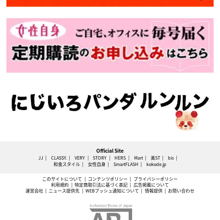
Official Site
JJ
CLASSY.
VERY
STORY
HERS
Mart
美ST
bis
和食スタイル
女性自身
SmartFLASH
kokode.jp
このサイトについて
コンテンツポリシー
プライバシーポリシー
利用規約
特定商取引法に基づく表記
広告掲載について
運営会社
ニュース提供先
WEBプッシュ通知について
情報提供
お問い合わせ