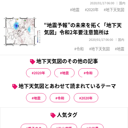
2020/01/17 06:00
国内
地震
2020年
地下天気図
“地震予報”の未来を拓く「地下天
気図」令和2年要注意箇所は
2020/01/17 06:00
国内
令和
地下天気図
地震
地下天気図のその他の記事
2020年
地震
令和
地下天気図とあわせて読まれているテーマ
地震
令和
2020年
人気タグ