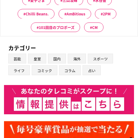
愛子さま
三山凌輝
水谷豊
Chilli Beans.
AmBitious
2PM
101回目のプロポーズ
CM
カテゴリー
芸能
皇室
国内
海外
スポーツ
ライフ
コミック
コラム
占い