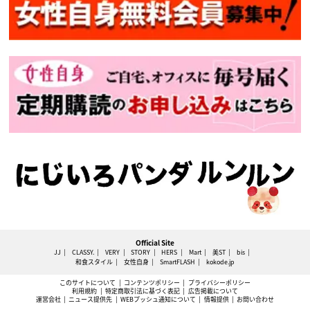
Official Site
JJ
CLASSY.
VERY
STORY
HERS
Mart
美ST
bis
和食スタイル
女性自身
SmartFLASH
kokode.jp
このサイトについて
コンテンツポリシー
プライバシーポリシー
利用規約
特定商取引法に基づく表記
広告掲載について
運営会社
ニュース提供先
WEBプッシュ通知について
情報提供
お問い合わせ