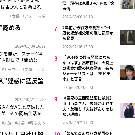
るアイドルの堀ちえみ
涙…現在は家賃3.4万円の“懐
では舌がんと診断され
事情”
で口内炎に気づいた堀。
#女優
#がん
#闘病
2026/08/06 19:10
たが、次第に大きくな
”認める
2年前から行方不明だった4
歳女児が祖父宅の隠し部屋か
ら発見
2024/03/04 16:17
2022/02/16 17:59
グを更新。ステージ4
「BGMをつける発想になら
経過観察で「問題な
ないはず」高市首相 大炎上
っていた。《この5年
の熊本地震の視察動画 有名
#トラブル
#夫婦
#がん
が溢れて止まりません。
ジャーナリストは「PRビデ
オ」と苦言
入”疑惑に猛反論
2026/08/07 06:00
《義兄の三回忌法要に参加》
2023/10/21 11:00
山口百恵さん 義姉が明かす
堀さんがA氏と結婚した
夫・友和と「夫婦げんかをし
たが、その闘病生活を
ない理由」
あるB社の代表取締役兼
2026/04/02 11:00
#夫婦
#社長
#堀ちえみ
長就任の翌月に、東京
ていた！同社は解
「なんでこんなバカが国のト