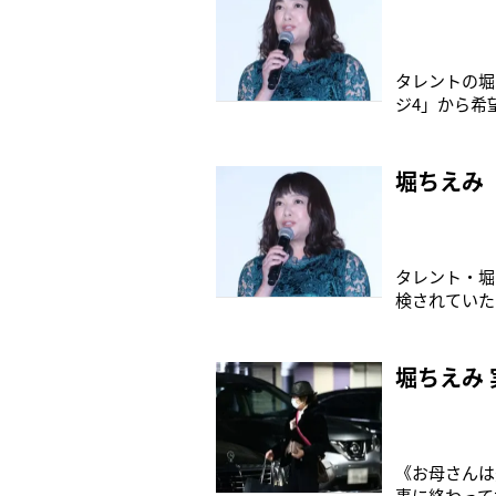
タレントの堀ち
ジ4」から希
公表してから
ざいました。
「Stage F
堀ちえみ
タレント・堀
検されていた
たのは北海道
かり」などと
う。フジテレ
堀ちえみ
《お母さんは
事に終わって