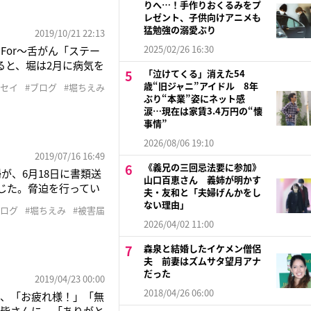
りへ…！手作りおくるみをプ
レゼント、子供向けアニメも
猛勉強の溺愛ぶり
2019/10/21 22:13
2025/02/26 16:30
 For～舌がん「ステー
ると、堀は2月に病気を
「泣けてくる」消えた54
「本当にありがとうご
歳“旧ジャニ”アイドル 8年
ッセイ
#ブログ
#堀ちえみ
て、発売された私の本、
ぶり“本業”姿にネット感
到
涙…現在は家賃3.4万円の“懐
事情”
2026/08/06 19:10
2019/07/16 16:49
《義兄の三回忌法要に参加》
が、6月18日に書類送
山口百恵さん 義姉が明かす
じた。脅迫を行ってい
夫・友和と「夫婦げんかをし
」「死ね消えろ嘘ばっ
ない理由」
ブログ
#堀ちえみ
#被害届
へ被害届を提出したとい
2026/04/02 11:00
森泉と結婚したイケメン僧侶
夫 前妻はズムサタ望月アナ
だった
2019/04/23 00:00
2018/04/26 06:00
に、「お疲れ様！」「無
の皆さんに、「ありがと