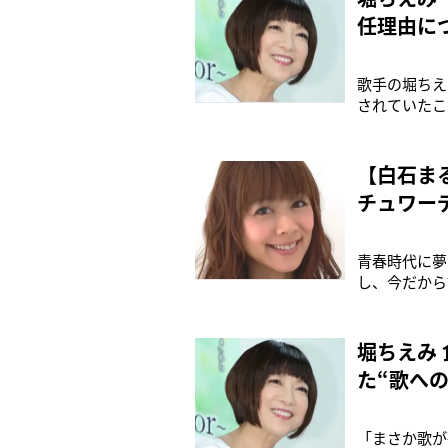
任理由に
歌手の堀ちえ
されていたこ
手術をしたほ
年2月には、
きたAmeba
【白石ま
チュワー
青春時代に夢
し、今だから
年）】「ドジ
み）が一人前
ぎさ）が歯で
堀ちえみ
た“歌への
「まさか歌が