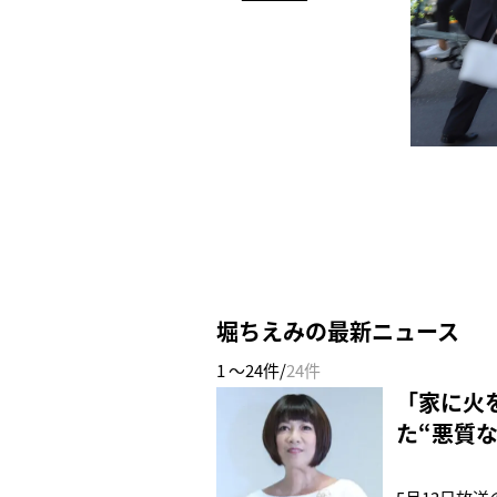
堀ちえみの最新ニュース
1 ～24件/
24件
「家に火
た“悪質