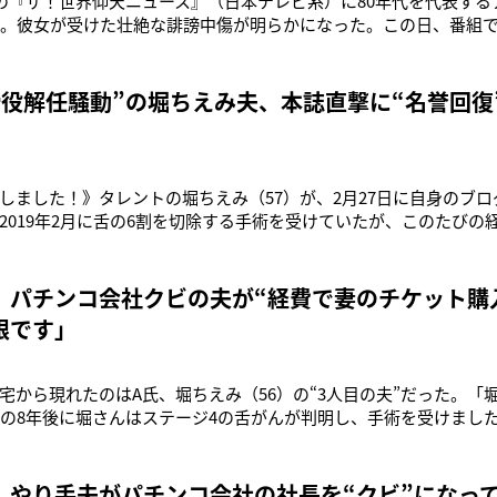
送の『ザ！世界仰天ニュース』（日本テレビ系）に80年代を代表す
場。彼女が受けた壮絶な誹謗中傷が明らかになった。この日、番組
活について特集していた。’18年5月、ボイストレーニングの途中
対して堀はリウマチの薬の副作用と考え、医師もそう診断してい
るように。さらに
締役解任騒動”の堀ちえみ夫、本誌直撃に“名誉回復
しました！》タレントの堀ちえみ（57）が、2月27日に自身のブロ
2019年2月に舌の6割を切除する手術を受けていたが、このたびの
ら説明を受けたことを報告した。堀は次のように喜びと感謝をつづ
、ご尽力いただきました皆々様に、心より御礼申し上げます。涙
きた皆様も、本
 パチンコ会社クビの夫が“経費で妻のチケット購
根です」
宅から現れたのはA氏、堀ちえみ（56）の“3人目の夫”だった。「
その8年後に堀さんはステージ4の舌がんが判明し、手術を受けまし
氏でした。A氏は21年にパチンコ機業界最大手のS社の関連会社で
。“年収は数億”とも言われていたのです」（芸能関係者）A氏は社
て住宅
 やり手夫がパチンコ会社の社長を“クビ”になっ