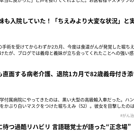
た」と何度も何度も頭を下げてくれました。その姿を見た時に胸が
グに義母への強い感謝の思いをつづったのは堀ちえみ（52）だ。2
2カ月、今度は食
 妹も入院していた！「ちえみより大変な状況」と
の手術を受けてからわずか2カ月、今度は食道がんが発覚した堀ちえみ
けたが、ブログでは義母と義妹が立ち会ってくれたことへの強い感
闘病告白以降、ブログには一度も実の両親や妹たちと会ったとい
大阪府堺市に住んでいた。堀が2度の離婚を経て現在の夫・A氏と結婚
両親も上京を
も直面する病老介護、退院1カ月で82歳義母付き添
学付属病院にやってきたのは、黒い大型の高級輸入車だった。ハン
をかぶり白いマスクをつけた堀ちえみ（52）。彼女を目撃したの
8日。ステージ4のがんと診断され、2月22日に舌の6割を切除するな
#がん
らわずか1カ月、すでに1人で車も運転できるまでになっていたの
てはブログで《
に待つ過酷リハビリ 言語聴覚士が語った“正念場”