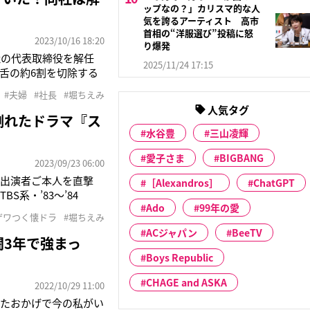
ップなの？」カリスマ的な人
気を誇るアーティスト 高市
首相の“洋服選び”投稿に怒
2023/10/16 18:20
り爆発
社の代表取締役を解任
2025/11/24 17:15
、舌の約6割を切除する
術から4年が経った今
#夫婦
#社長
#堀ちえみ
などについて発信して
人気タグ
倒れたドラマ『ス
水谷豊
三山凌輝
愛子さま
BIGBANG
2023/09/23 06:00
。出演者ご本人を直撃
［Alexandros］
ChatGPT
系・’83～’84
Ado
99年の愛
生の松本千秋（堀ちえ
ザワつく懐ドラ
#堀ちえみ
約者・真理子（片平な
ACジャパン
BeeTV
闘3年で強まっ
Boys Republic
CHAGE and ASKA
2022/10/29 11:00
ったおかげで今の私がい