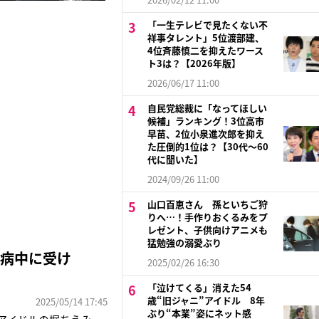
「一生テレビで見たくない不
祥事タレント」5位渡部建、
4位斉藤慎二を抑えたワース
ト3は？【2026年版】
2026/06/17 11:00
自民党総裁に「なってほしい
候補」ランキング！3位高市
早苗、2位小泉進次郎を抑え
た圧倒的1位は？【30代〜60
代に聞いた】
2024/09/26 11:00
山口百恵さん 孫といちご狩
りへ…！手作りおくるみをプ
レゼント、子供向けアニメも
猛勉強の溺愛ぶり
闘病中に受け
2025/02/26 16:30
「泣けてくる」消えた54
歳“旧ジャニ”アイドル 8年
2025/05/14 17:45
ぶり“本業”姿にネット感