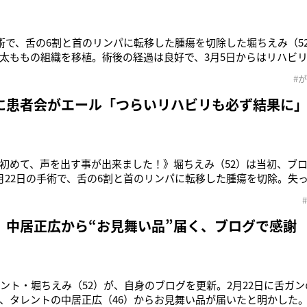
手術で、舌の6割と首のリンパに転移した腫瘍を切除した堀ちえみ（5
太ももの組織を移植。術後の経過は良好で、3月5日からはリハビリ
明かしたのは過酷な現実だった。ブログでは嚥下チェックがあっ
#
続いてゼリーを喉に持っていくというものだった。そこで彼女はこ
、食べる事すら出
に患者会がエール「つらいリハビリも必ず結果に
初めて、声を出す事が出来ました！》堀ちえみ（52）は当初、ブ
月22日の手術で、舌の6割と首のリンパに転移した腫瘍を切除。失
組織を移植した。術後の経過は良好で、3月5日からはリハビリも
いる以上に過酷なものだった――。翌6日のブログでは、嚥下チェ
ついた水、続いてゼ
 中居正広から“お見舞い品”届く、ブログで感謝
レント・堀ちえみ（52）が、自身のブログを更新。2月22日に舌ガ
、タレントの中居正広（46）からお見舞い品が届いたと明かした。