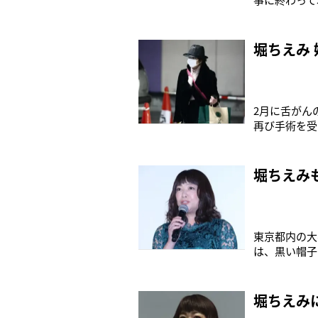
うございまし
18日、ブロ
てからわずか
堀ちえみ
2月に舌がん
再び手術を受
がいっぽうで
と堀の両親は
月。その後、
堀ちえみ
東京都内の大
は、黒い帽子
始めた3月2
術を受けてか
の状態につい
堀ちえみ