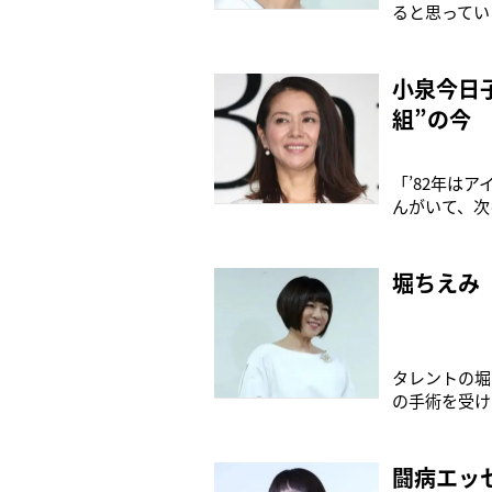
ると思ってい
記念ライブ「Ch
る。10月2
小泉今日
組”の今
「’82年は
んがいて、次
ん）“花の8
組”の面々は
舞台関係者。
堀ちえみ
タレントの堀
の手術を受け
わず涙ぐんで
ね、元気でね
切除したため
闘病エッ