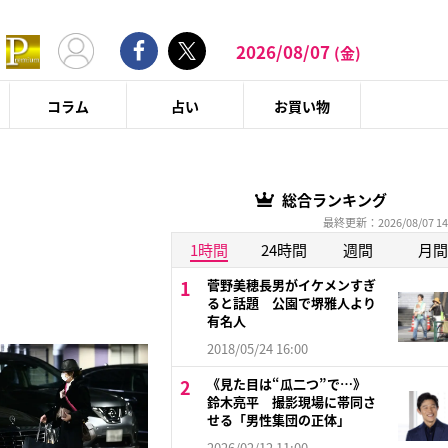
2026/08/07
(金)
コラム
占い
お買い物
総合ランキング
最終更新：2026/08/07 14
1時間
24時間
週間
月間
菅野美穂長男がイケメンすぎ
ると話題 公園で堺雅人より
有名人
2018/05/24 16:00
《見た目は“瓜二つ”で…》
鈴木亮平 撮影現場に帯同さ
せる「男性集団の正体」
2026/02/12 11:00