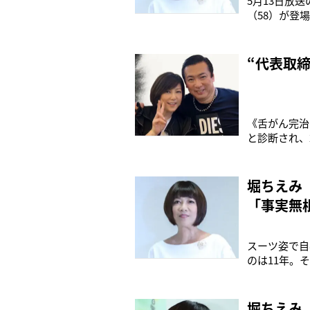
5月13日放
（58）が登
た堀の闘病生
この口内炎に
り痛みも感じ
“代表取
《舌がん完治
と診断され、
し」と医師か
もの長い期間
見守り続けて
堀ちえみ
「事実無
スーツ姿で自
のは11年。
させたのがA
取締役に就任
都内の5階建
堀ちえみ