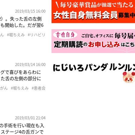
2019/03/15 16:00
2）。失った舌の左側
も開始した。だが翌6
たことを報告。とろみ
がん
#堀ちえみ
#リハビリ
うつづっている。《味
」
2019/03/14 16:00
ログで喜びをあらわに
った舌の左側の部分に
開始した。だがそれは
#がん
#堀ちえみ
#患者会
ックがあったことを報
2019/03/01 21:04
ンの手術を行い現在も入
ステージ4の舌ガンで