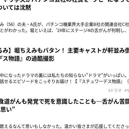
ついては沈黙
み（56）の夫・A氏が、パチンコ機業界大手企業B社の関連会社C
とがわかった。堀といえば、’19年にステージ4の舌がんが判明し
か、同年4月にも初期の食道がんが見つかり手術をしている。大手
闘病生活を乗り越え、手術後初となるライブが行われた。闘病生活
ブログ『ho
るみ】堀ちえみもバタン！ 主要キャストが軒並み
デス物語』の過酷撮影
中になったドラマの裏には私たちの知らない“ドラマ”がいっぱい
話せるエピソードをこっそりお届け！【『スチュワーデス物語』（TBS
でのろまな亀」と自称するほどの落ちこぼれスチュワーデス訓練
#ドラマ
#
になるまでを描いたストーリー。憧れの教官（風間杜夫）の元婚
手袋を外す怖いシーン
 食道がんも発覚で死を意識したことも…舌がん苦
思い”
歌えるなんて思いもしなかった。温かい皆さまが応援してくださ