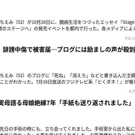
えみ（52）が10月20日に、闘病生活をつづったエッセイ『Stage
望のステージへ』の発売イベントを都内で行った。各メディアによ
約8カ月ぶりにファンと交流したという。そんななか、堀は同日に
#エ
」というタイトルでブログを更新。《青山ブックセンター本店に
 誹謗中傷で被害届…ブログには励ましの声が殺
ちえみ（52）のブログに「死ね」「消えろ」などと書き込んだ主婦
ことがわかった。7月16日放送のフジテレビ系『とくダネ！』が報
の50代の主婦。舌がんの闘病を綴った堀のブログに「馬鹿みたい
#
書き込んでいた。堀側は昨年末に警察に相談し、今年の春に警察
ビの直撃取材に
 実母語る母娘絶縁7年「手紙も送り返されました」
先日の手術の時にも、立ち会ってくれました。手術室から出た私
本当に良かった」と声を掛けてくれました。お医者様やスタッフ