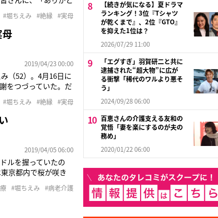
【続きが気になる】夏ドラマ
熱くなりました》4月
ランキング！3位『Tシャツ
#堀ちえみ
#絶縁
#実母
月に舌がんの手術を受け
が乾くまで』、2位『GTO』
を抑えた1位は？
実母
2026/07/29 11:00
「エグすぎ」羽賀研二と共に
2019/04/23 00:00
逮捕された“超大物”に広が
（52）。4月16日に
る衝撃「稀代のワルより悪そ
謝をつづっていた。だ
う」
う記述がない。もとも
2024/09/28 06:00
#堀ちえみ
#絶縁
#実母
したのは、11年12
い
百恵さんの介護支える友和の
覚悟「妻を楽にするのが夫の
務め」
2020/01/22 06:00
2019/04/05 06:00
ドルを握っていたの
は東京都内で桜が咲き
ど11時間におよぶ大手
治療
#堀ちえみ
#病老介護
だ。彼女は自分の現在