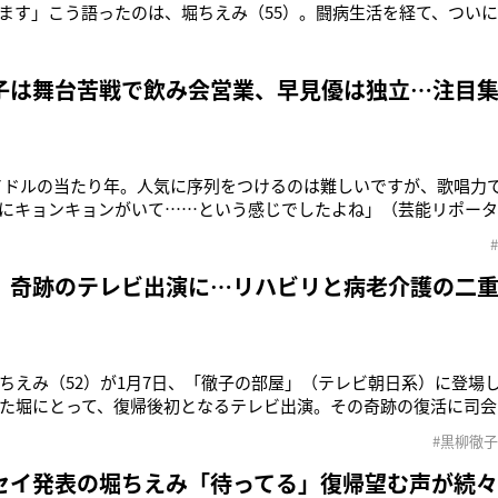
ます」こう語ったのは、堀ちえみ（55）。闘病生活を経て、ついに
iemi Hori 40thプラス1 Anniversary Live ～ちえみちゃん祭
7日に開いた会見では冒頭のように感謝の言葉を述べ、その姿に思わ
子は舞台苦戦で飲み会営業、早見優は独立…注目集
アイドルの当たり年。人気に序列をつけるのは難しいですが、歌唱力
にキョンキョンがいて……という感じでしたよね」（芸能リポー
2年組”がデビュー40周年だ。中森明菜（57）の再始動に期待が高まる
いまーー。小泉今日子（56）の最近について「“老眼でさぁ”なん
今年2～3月
 奇跡のテレビ出演に…リハビリと病老介護の二
ちえみ（52）が1月7日、「徹子の部屋」（テレビ朝日系）に登場
た堀にとって、復帰後初となるテレビ出演。その奇跡の復活に司会
いた。黒柳は冒頭で「お帰りなさい！」と堀を迎え入れると、涙を
#黒柳徹子
」と口にした。「大変でしたけど、無事戻ってきました」と話した
話し方がたどた
セイ発表の堀ちえみ「待ってる」復帰望む声が続々