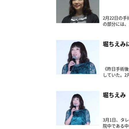
2月22日の
の部分には、
日のブログで
のついた水、
わうどころか
堀ちえみ
《昨日手術後
していた。2
は、太ももの
本人が思って
告。とろみの
堀ちえみ
3月1日、タ
院中である中