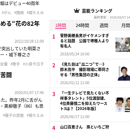
堀はデビュー40周年
り2023～」を来年開催す
芸能ランキング
#がん
#闘病
#堀ちえみ
ずもらい泣
最終更新：2026/08/07 14
める“花の82年
1時間
24時間
週間
月間
菅野美穂長男がイケメンすぎ
ると話題 公園で堺雅人より
2022/10/28 11:00
有名人
で突出していた明菜さ
2018/05/24 16:00
ター・城下尊之さ
なか、ほかの“82年
#女優
#歌手
#小泉今日子
《見た目は“瓜二つ”で…》
て話していましたよ」と
鈴木亮平 撮影現場に帯同さ
重苦闘
せる「男性集団の正体」
2026/02/12 11:00
2020/01/07 17:46
「一生テレビで見たくない不
祥事タレント」5位渡部建、
した。昨年2月に舌がん
4位斉藤慎二を抑えたワース
・黒柳徹子（86）も思
ト3は？【2026年版】
堪えながら「よかった
#徹子の部屋
#堀ちえみ
2026/06/17 11:00
堀は、舌の6割以上を
山口百恵さん 孫といちご狩