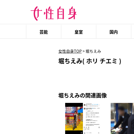
芸能
皇室
国内
女性自身TOP
>
堀ちえみ
堀ちえみ( ホリ チエミ )
堀ちえみの関連画像