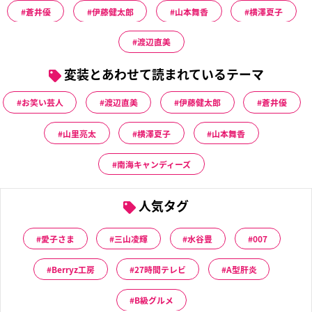
蒼井優
伊藤健太郎
山本舞香
横澤夏子
渡辺直美
変装とあわせて読まれているテーマ
お笑い芸人
渡辺直美
伊藤健太郎
蒼井優
山里亮太
横澤夏子
山本舞香
南海キャンディーズ
人気タグ
愛子さま
三山凌輝
水谷豊
007
Berryz工房
27時間テレビ
A型肝炎
B級グルメ