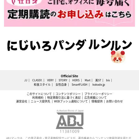
Official Site
JJ
CLASSY.
VERY
STORY
HERS
Mart
美ST
bis
和食スタイル
女性自身
SmartFLASH
kokode.jp
このサイトについて
コンテンツポリシー
プライバシーポリシー
利用規約
特定商取引法に基づく表記
広告掲載について
運営会社
ニュース提供先
WEBプッシュ通知について
情報提供
お問い合わせ
ABJマークは、この電子書店・電子書籍配信サービスが、著作権者からコンテンツ使用許諾を得た正