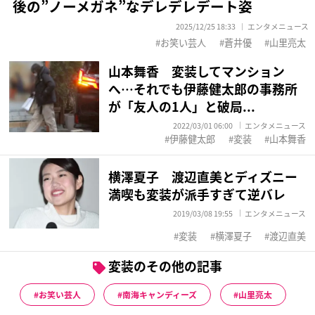
後の”ノーメガネ”なデレデレデート姿
2025/12/25 18:33
エンタメニュース
お笑い芸人
蒼井優
山里亮太
山本舞香 変装してマンション
へ…それでも伊藤健太郎の事務所
が「友人の1人」と破局...
2022/03/01 06:00
エンタメニュース
伊藤健太郎
変装
山本舞香
横澤夏子 渡辺直美とディズニー
満喫も変装が派手すぎて逆バレ
2019/03/08 19:55
エンタメニュース
変装
横澤夏子
渡辺直美
変装のその他の記事
お笑い芸人
南海キャンディーズ
山里亮太