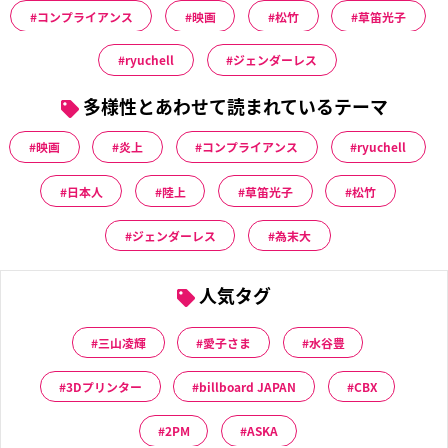
コンプライアンス
映画
松竹
草笛光子
ryuchell
ジェンダーレス
多様性とあわせて読まれているテーマ
映画
炎上
コンプライアンス
ryuchell
日本人
陸上
草笛光子
松竹
ジェンダーレス
為末大
人気タグ
三山凌輝
愛子さま
水谷豊
3Dプリンター
billboard JAPAN
CBX
2PM
ASKA