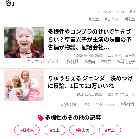
容」
2024/05/21 16:40
国内
炎上
日本人
陸上
多様性やコンプラのせいで生きづ
らい？草笛光子が主演の映画の予
告編が物議、配給会社...
2024/04/09 06:00
エンタメニュース
コンプライアンス
多様性
映画
松竹
草笛光子
りゅうちぇる ジェンダー決めつけ
に反論、1日で23万いいね
2019/12/12 20:58
エンタメニュース
ryuchell
ジェンダーレス
多様性
多様性のその他の記事
日本人
炎上
為末大
陸上