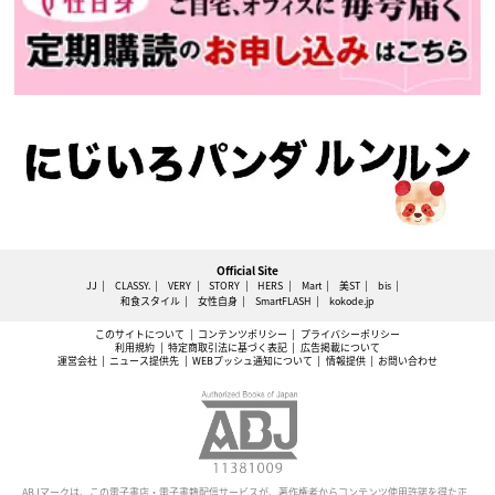
Official Site
JJ
CLASSY.
VERY
STORY
HERS
Mart
美ST
bis
和食スタイル
女性自身
SmartFLASH
kokode.jp
このサイトについて
コンテンツポリシー
プライバシーポリシー
利用規約
特定商取引法に基づく表記
広告掲載について
運営会社
ニュース提供先
WEBプッシュ通知について
情報提供
お問い合わせ
ABJマークは、この電子書店・電子書籍配信サービスが、著作権者からコンテンツ使用許諾を得た正