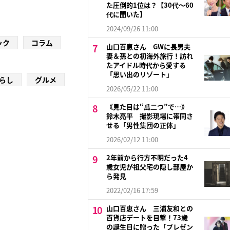
た圧倒的1位は？【30代〜60
代に聞いた】
2024/09/26 11:00
ック
コラム
山口百恵さん GWに長男夫
妻＆孫との初海外旅行！訪れ
たアイドル時代から愛する
「思い出のリゾート」
らし
グルメ
2026/05/22 11:00
《見た目は“瓜二つ”で…》
鈴木亮平 撮影現場に帯同さ
せる「男性集団の正体」
2026/02/12 11:00
2年前から行方不明だった4
歳女児が祖父宅の隠し部屋か
ら発見
2022/02/16 17:59
山口百恵さん 三浦友和との
百貨店デートを目撃！73歳
の誕生日に贈った「プレゼン