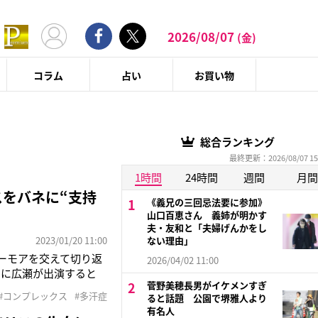
2026/08/07
(金)
コラム
占い
お買い物
総合ランキング
最終更新：2026/08/07 15
1時間
24時間
週間
月間
スをバネに“支持
《義兄の三回忌法要に参加》
山口百恵さん 義姉が明かす
夫・友和と「夫婦げんかをし
2023/01/20 11:00
ない理由」
ユーモアを交えて切り返
2026/04/02 11:00
）に広瀬が出演すると
菅野美穂長男がイケメンすぎ
が脈略なく、今よりもふく
#コンプレックス
#多汗症
ると話題 公園で堺雅人より
プライした。ベイマッ
有名人