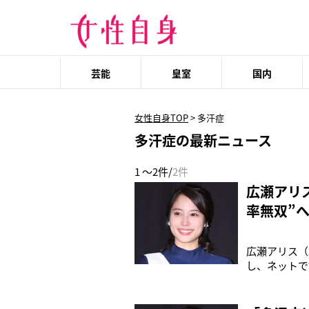
芸能
皇室
国内
女性自身TOP
>
多汗症
多汗症の最新ニュース
1 ～2件/
2件
広瀬アリ
率無双”
広瀬アリス（
し、ネットで
所属事務所のT
よかな体型に
クスとはディ