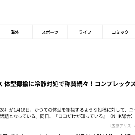
海外
スポーツ
ライフ
コミック
ス 体型揶揄に冷静対処で称賛続々！コンプレック
へ
28）が1月18日、かつての体型を揶揄するような投稿に対して、
話題となっている。同日、『ロコだけが知っている』（NHK総合
witterアカウントが宣伝した。すると、あるTwitterユーザー
#広瀬アリス
見える広瀬の写真とともに《ベイマックスw》と揶揄するようにリ
ズ