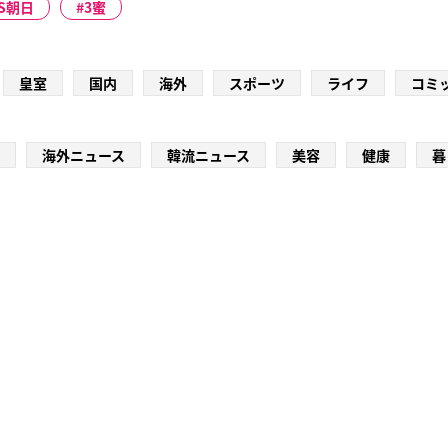
S朝日
3蜜
皇室
国内
海外
スポーツ
ライフ
コミ
海外ニュース
韓流ニュース
美容
健康
暮