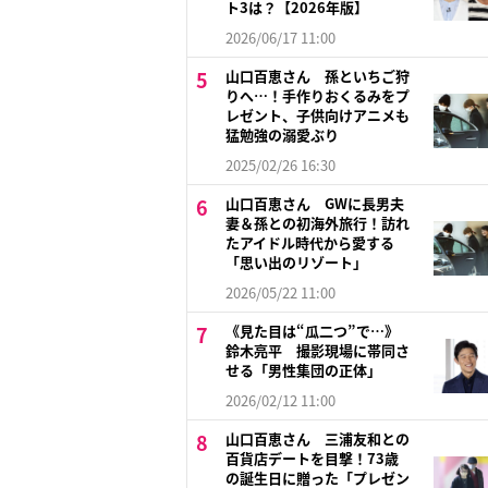
ト3は？【2026年版】
2026/06/17 11:00
山口百恵さん 孫といちご狩
りへ…！手作りおくるみをプ
レゼント、子供向けアニメも
猛勉強の溺愛ぶり
2025/02/26 16:30
山口百恵さん GWに長男夫
妻＆孫との初海外旅行！訪れ
たアイドル時代から愛する
「思い出のリゾート」
2026/05/22 11:00
《見た目は“瓜二つ”で…》
鈴木亮平 撮影現場に帯同さ
せる「男性集団の正体」
2026/02/12 11:00
山口百恵さん 三浦友和との
百貨店デートを目撃！73歳
の誕生日に贈った「プレゼン