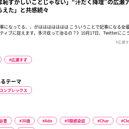
は恥ずかしいことじゃない」“汗だく降壇”の広瀬
らえた」と共感続々
事になってる、、がははははははは こういうことで記事になる女優
ティブに捉えます。多汗症って治るの？》10月17日、Twitterに
アリスは同日、映画「七人の秘書 THE MOVIE」の公開御礼舞台挨
#広瀬
いきたい秘密を教えて」というトークテーマに対して、「今ある。
広瀬すず
いるテーマ
コンプレックス
谷豊
30歳
Ado
5類感染症
Char
Cl