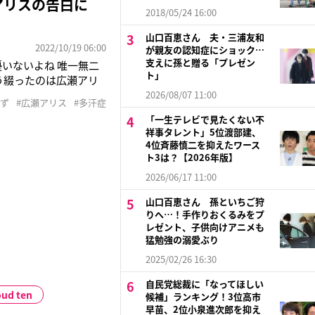
アリスの告白に
2018/05/24 16:00
山口百恵さん 夫・三浦友和
2022/10/19 06:00
が親友の認知症にショック…
支えに孫と贈る「プレゼン
いないよね 唯一無二
ト」
こう綴ったのは広瀬アリ
拶に登壇。その際、「墓
2026/08/07 11:00
すず
#広瀬アリス
#多汗症
汗が止まらない」とコ
「一生テレビで見たくない不
祥事タレント」5位渡部建、
4位斉藤慎二を抑えたワース
ト3は？【2026年版】
2026/06/17 11:00
山口百恵さん 孫といちご狩
りへ…！手作りおくるみをプ
レゼント、子供向けアニメも
猛勉強の溺愛ぶり
2025/02/26 16:30
自民党総裁に「なってほしい
oud ten
候補」ランキング！3位高市
早苗、2位小泉進次郎を抑え