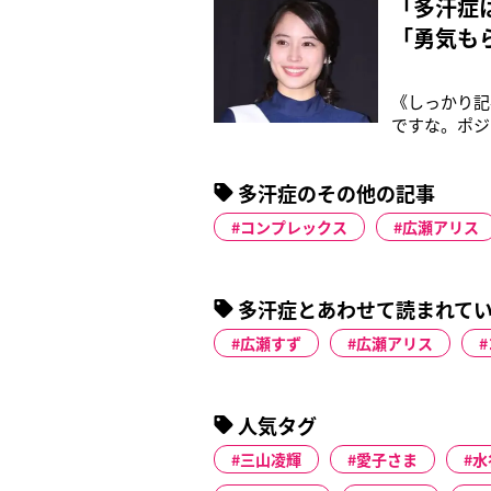
「多汗症
「勇気も
《しっかり記
ですな。ポジ
ス（27）。
場まで持って
多汗症のその他の記事
メント。そ
コンプレックス
広瀬アリス
多汗症とあわせて読まれて
広瀬すず
広瀬アリス
人気タグ
三山凌輝
愛子さま
水