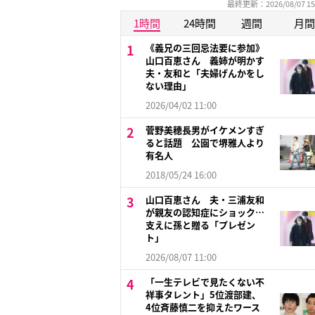
最終更新：2026/08/07 15
1時間
24時間
週間
月間
《義兄の三回忌法要に参加》
山口百恵さん 義姉が明かす
夫・友和と「夫婦げんかをし
ない理由」
2026/04/02 11:00
菅野美穂長男がイケメンすぎ
ると話題 公園で堺雅人より
有名人
2018/05/24 16:00
山口百恵さん 夫・三浦友和
が親友の認知症にショック…
支えに孫と贈る「プレゼン
ト」
2026/08/07 11:00
「一生テレビで見たくない不
祥事タレント」5位渡部建、
4位斉藤慎二を抑えたワース