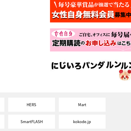
HERS
Mart
SmartFLASH
kokode.jp