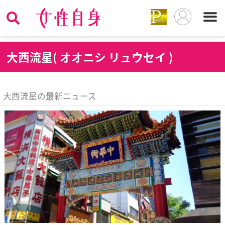
大
西流星( オオニシ リュウセイ )
大西流星の最新ニュース