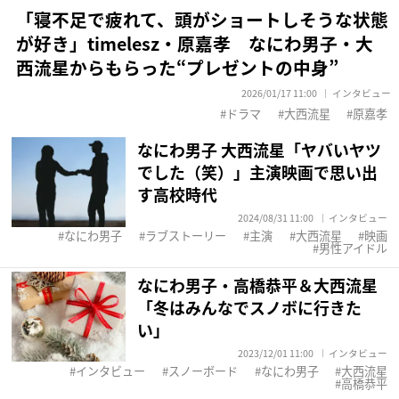
「寝不足で疲れて、頭がショートしそうな状態
が好き」timelesz・原嘉孝 なにわ男子・大
西流星からもらった“プレゼントの中身”
2026/01/17 11:00
インタビュー
ドラマ
大西流星
原嘉孝
なにわ男子 大西流星「ヤバいヤツ
でした（笑）」主演映画で思い出
す高校時代
2024/08/31 11:00
インタビュー
なにわ男子
ラブストーリー
主演
大西流星
映画
男性アイドル
なにわ男子・高橋恭平＆大西流星
「冬はみんなでスノボに行きた
い」
2023/12/01 11:00
インタビュー
インタビュー
スノーボード
なにわ男子
大西流星
高橋恭平