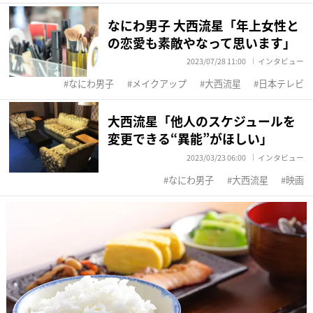
なにわ男子 大西流星「年上女性と
の恋愛も素敵やなって思います」
2023/07/28 11:00
インタビュー
なにわ男子
メイクアップ
大西流星
日本テレビ
大西流星「他人のスケジュールを
変更できる“異能”がほしい」
2023/03/23 06:00
インタビュー
なにわ男子
大西流星
映画