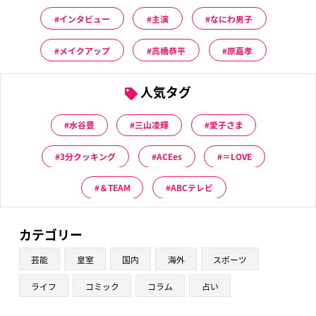
インタビュー
主演
なにわ男子
メイクアップ
高橋恭平
原嘉孝
人気タグ
水谷豊
三山凌輝
愛子さま
3分クッキング
ACEes
＝LOVE
＆TEAM
ABCテレビ
カテゴリー
芸能
皇室
国内
海外
スポーツ
ライフ
コミック
コラム
占い