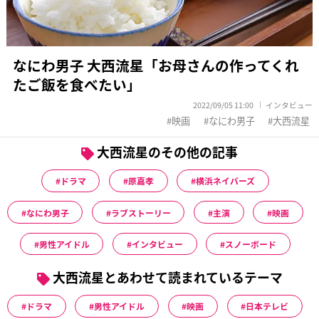
なにわ男子 大西流星「お母さんの作ってくれ
たご飯を食べたい」
2022/09/05 11:00
インタビュー
映画
なにわ男子
大西流星
大西流星のその他の記事
ドラマ
原嘉孝
横浜ネイバーズ
なにわ男子
ラブストーリー
主演
映画
男性アイドル
インタビュー
スノーボード
大西流星とあわせて読まれているテーマ
ドラマ
男性アイドル
映画
日本テレビ