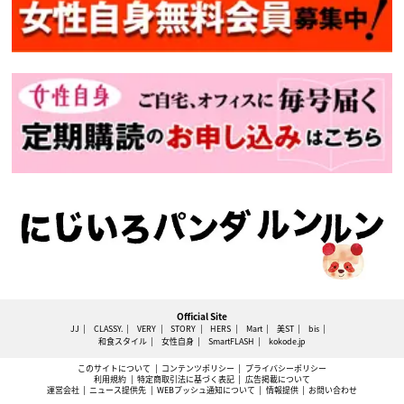
Official Site
JJ
CLASSY.
VERY
STORY
HERS
Mart
美ST
bis
和食スタイル
女性自身
SmartFLASH
kokode.jp
このサイトについて
コンテンツポリシー
プライバシーポリシー
利用規約
特定商取引法に基づく表記
広告掲載について
運営会社
ニュース提供先
WEBプッシュ通知について
情報提供
お問い合わせ