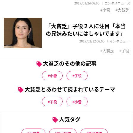
2017/03/24 06:00
エンタメニュース
小雪
大貧乏
『大貧乏』子役２人に注目「本当
の兄妹みたいにはしゃいでます」
2017/02/12 06:00
インタビュー
大貧乏
子役
大貧乏のその他の記事
小雪
子役
大貧乏とあわせて読まれているテーマ
子役
小雪
人気タグ