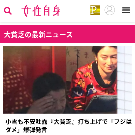
大
貧乏の最新ニュース
小雪も不安吐露『大貧乏』打ち上げで「フジは
ダメ」爆弾発言