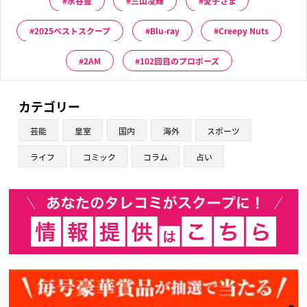
水谷豊
三山凌輝
愛子さま
2025ベストスクープ
Blu-ray
Creepy Nuts
2AM
102回目のプロポーズ
カテゴリー
芸能
皇室
国内
海外
スポーツ
ライフ
コミック
コラム
占い