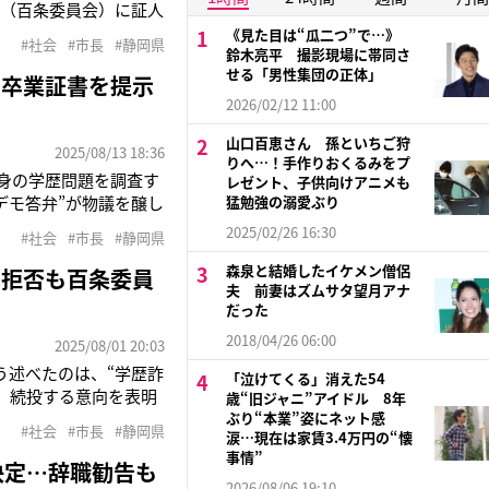
会（百条委員会）に証人
経歴を記載していまし
《見た目は“瓜二つ”で…》
#社会
#市長
#静岡県
後に大学に確認を行っ
鈴木亮平 撮影現場に帯同さ
せる「男性集団の正体」
も卒業証書を提示
2026/02/12 11:00
山口百恵さん 孫といちご狩
2025/08/13 18:36
りへ…！手作りおくるみをプ
自身の学歴問題を調査す
レゼント、子供向けアニメも
デモ答弁”が物議を醸し
猛勉強の溺愛ぶり
れていたものの、実際に
2025/02/26 16:30
#社会
#市長
#静岡県
書とされる資料の提出
森泉と結婚したイケメン僧侶
出拒否も百条委員
夫 前妻はズムサタ望月アナ
だった
2018/04/26 06:00
2025/08/01 20:03
う述べたのは、“学歴詐
「泣けてくる」消えた54
、続投する意向を表明
歳“旧ジャニ”アイドル 8年
市議会に届けられてか
ぶり“本業”姿にネット感
#社会
#市長
#静岡県
涙…現在は家賃3.4万円の“懐
の就任以降に発行された
事情”
決定…辞職勧告も
2026/08/06 19:10