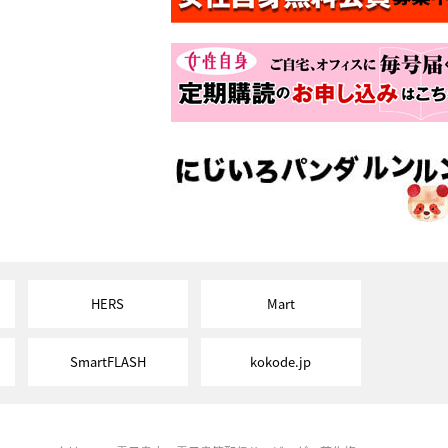
HERS
Mart
SmartFLASH
kokode.jp