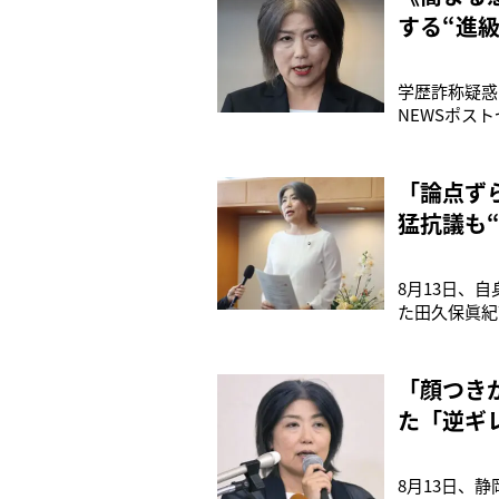
する“進
学歴詐称疑惑
NEWSポス
月の伊東市市
を「詐称して
業”がウソで
「論点ず
猛抗議も
8月13日、
た田久保眞紀
終わりは見え
が“虚偽”だ
に東洋大学に
「顔つき
た「逆ギ
8月13日、