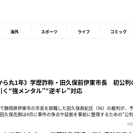
海外
スポーツ
ライフ
コミック
から丸1年》学歴詐称・田久保前伊東市長 初公判
引く“強メンタル”“逆ギレ”対応
で静岡県伊東市の市長を辞職した田久保眞紀氏（56）の裁判が、
田久保氏側は4月に事件の争点や証拠を事前に整理するための“公判
月18日に静岡地裁が実施を認めたことによる。「本来は審理をスム
#
”は、田久保氏側には、法廷での審理を前に、検察側の主張や要求
とされています。