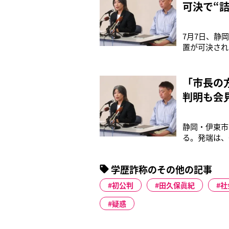
可決で“
7月7日、静
置が可決され
今年5月29
ールが紹介さ
に、彼女の経
「市長の
判明も会
静岡・伊東市
る。発端は、
宛に《東洋大
出人不明の文
学歴詐称のその他の記事
行された市の
初公判
田久保眞紀
社
疑惑