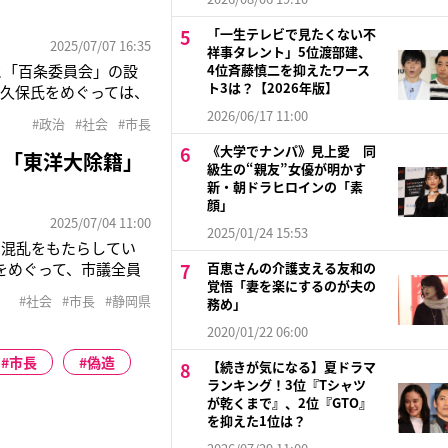
「一生テレビで見たくない不
2025/07/07 16:35
祥事タレント」5位渡部建、
と「百条委員会」の設
4位斉藤慎二を抑えたワース
ト3は？【2026年版】
田久保氏をめぐっては、
卒業」というプロフィ
2026/06/17 11:00
#政治
#社会
#市長
告発文”をきかっけ
《大学でナンパ》見上愛 同
 「東洋大除籍」
級生の“親友”女優が明かす
新・朝ドラヒロインの「素
顔」
2025/07/04 11:00
2025/01/24 15:53
に混乱をもたらしてい
をめぐって、市議全員
百恵さんの介護支える友和の
覚悟「妻を楽にするのが夫の
している》と記された差
#社会
#市長
#静岡県
務め」
氏ですが、当選後に発
2020/01/22 06:00
市長
偽造
【続きが気になる】夏ドラマ
ランキング！3位『Tシャツ
が乾くまで』、2位『GTO』
を抑えた1位は？