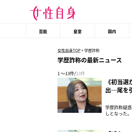
芸能
皇室
国内
女性自身TOP
>
学歴詐称
学歴詐称の最新ニュース
1 ～13件/
13件
《初当選
出…尾を
学歴詐称疑惑
しとなった。
ていたが、5
判前整理手続
思惑があった