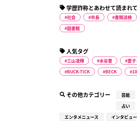
学歴詐称とあわせて読まれ
社会
市長
書類送検
図書館
人気タグ
三山凌輝
水谷豊
愛子
BUCK-TICK
BECK
1
その他カテゴリー
芸能
占い
エンタメニュース
インタビュー