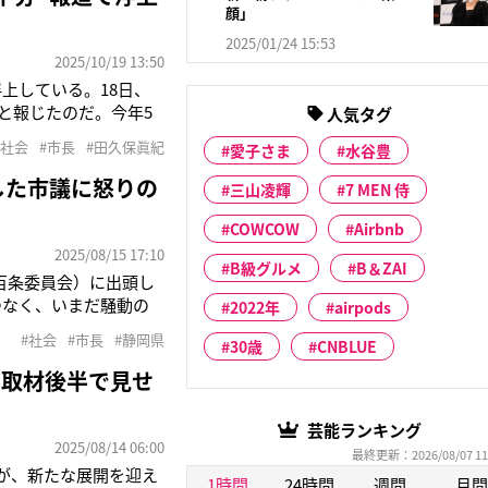
顔」
2025/01/24 15:53
2025/10/19 13:50
上している。18日、
と報じたのだ。今年5
人気タグ
議会の定例会で最終学歴
#社会
#市長
#田久保眞紀
愛子さま
水谷豊
92年に東洋大法学部卒
した市議に怒りの
三山凌輝
7 MEN 侍
COWCOW
Airbnb
2025/08/15 17:10
B級グルメ
B＆ZAI
（百条委員会）に出頭し
つなく、いまだ騒動の
2022年
airpods
いう田久保氏の経歴
#社会
#市長
#静岡県
30歳
CNBLUE
田久保氏が6月28日
み取材後半で見せ
芸能ランキング
2025/08/14 06:00
最終更新：2026/08/07 11
動が、新たな展開を迎え
1時間
24時間
週間
月間