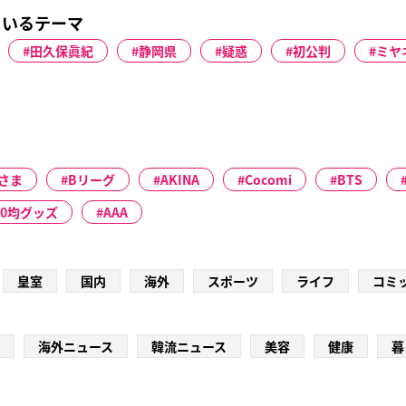
ているテーマ
田久保眞紀
静岡県
疑惑
初公判
ミヤ
さま
Bリーグ
AKINA
Cocomi
BTS
00均グッズ
AAA
皇室
国内
海外
スポーツ
ライフ
コミ
海外ニュース
韓流ニュース
美容
健康
暮