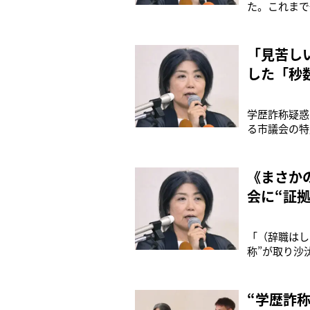
た。これまで
として姿を現
たが、これが
た結果、『除
「見苦し
した「秒
学歴詐称疑惑
る市議会の特
ている。田久
は除籍となっ
は、刑事告発
《まさか
会に“証
「（辞職はし
称”が取り沙
したのだ。6
ら約2カ月、
市の広報紙で
“学歴詐