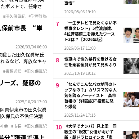
事情”
いたポストで、任命さ
2026/08/06 19:10
年となっている。お騒が
#田久保眞紀
#学歴詐称
事情”があるという。
「一生テレビで見たくない不
久保前市長 “単
祥事タレント」5位渡部建、
4位斉藤慎二を抑えたワース
ト3は？【2026年版】
2026/03/04 06:00
2026/06/17 11:00
失職した田久保眞紀氏
電車内で性的暴行を受ける女
されるなど、奔放なキャ
性を乗客全員が見て見ぬふり
検に書類送検された。
#書類送検
#田久保眞紀
2021/10/19 19:12
日に静岡県警から任意
リーズ、疑惑の
「なんでこんなバカが国のト
ップなの？」カリスマ的な人
気を誇るアーティスト 高市
首相の“洋服選び”投稿に怒
2025/10/20 17:00
り爆発
静岡県伊東市の田久保眞
2025/11/24 17:15
田久保氏の不信任決議
9人が不信任決議案に
#社会
#市長
#田久保眞紀
《大学でナンパ》見上愛 同
が可決される見通し
級生の“親友”女優が明かす
半分”報道で浮上
新・朝ドラヒロインの「素