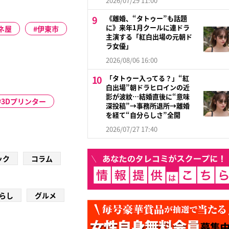
2026/07/29 11:00
《離婚、“タトゥー”も話題
に》来年1月クールに連ドラ
ネ屋
伊東市
主演する「紅白出場の元朝ド
ラ女優」
2026/08/06 16:00
「タトゥー入ってる？」“紅
白出場”朝ドラヒロインの近
影が波紋…結婚直後に“意味
3Dプリンター
深投稿”→事務所退所→離婚
を経て“自分らしさ”全開
2026/07/27 17:40
ック
コラム
らし
グルメ