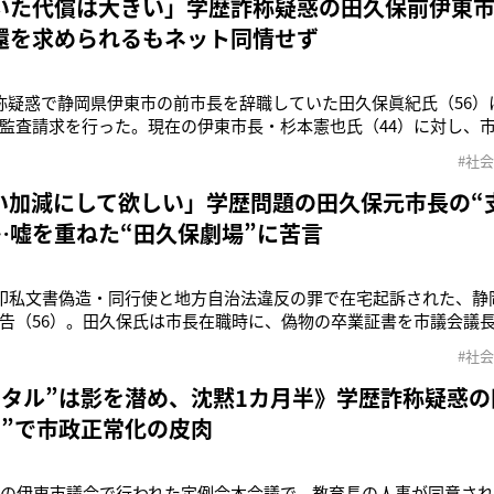
いた代償は大きい」学歴詐称疑惑の田久保前伊東市長
還を求められるもネット同情せず
称疑惑で静岡県伊東市の前市長を辞職していた田久保眞紀氏（56）
監査請求を行った。現在の伊東市長・杉本憲也氏（44）に対し、
費用およそ8,200万円あまりを請求するよう勧告することを求めて
#社会
対し監査請求を行なったのは、市民有志でつくる団体『田久保前市
ンバーです。7
い加減にして欲しい」学歴問題の田久保元市長の“
…嘘を重ねた“田久保劇場”に苦言
有印私文書偽造・同行使と地方自治法違反の罪で在宅起訴された、静
告（56）。田久保氏は市長在職時に、偽物の卒業証書を市議会議
証言をした疑いが持たれている。「一部メディアによると、田久保
#社会
長らの印鑑を業者に発注していたとも。田久保氏は昨年5月の市長
出を求められていま
ンタル”は影を潜め、沈黙1カ月半》学歴詐称疑惑
在”で市政正常化の皮肉
県の伊東市議会で行われた定例会本会議で、教育長の人事が同意され