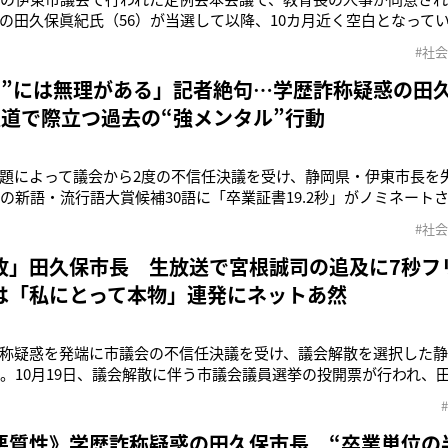
の田久保眞紀氏（56）が当選して以降、10カ月近く空白となって
学教授の森重俊幸氏（74）。4月1日に正式に任命され、任期は3
#社会
田久保氏のもとで教育長のポストが空席となっていたのは、“ある
昨年5月市長
い”には無理がある」記者絶句…学歴詐称疑惑の田
報道で際立つ過去の“強メンタル”行動
題によって議会から2度の不信任決議を受け、静岡県・伊東市長を
年の新語・流行語大賞候補30語に「卒業証書19.2秒」がノミネート
題となっていたが……。2月27日、ついに地方自治法違反で静岡地
#社会
はじめ複数の容疑について刑事告発されていた田久保氏は、1月21
求められ
故」田久保市長 生放送で宮根誠司の追及に7秒フ
は「私にとって本物」連発にネットあ然
称疑惑を発端に市議会の不信任決議を受け、議会解散を選択した
）。10月19日、議会解散に伴う市議会議員選挙の投開票が行われ、
職18人全員が当選する結果に。報道各社によれば、当選者20人中1
を示しているという。31日予定の臨時議会で2度目の不信任決議案
の失職は“秒
悪質性》学歴詐称疑惑の田久保市長 “卒業単位の