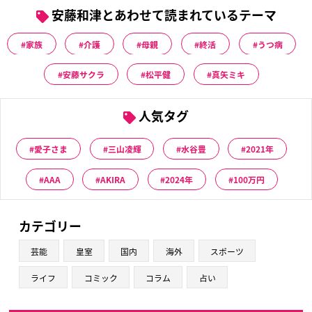
安藤和津とあわせて読まれているテーマ
家族
介護
母親
終活
うつ病
安藤サクラ
松平健
真矢ミキ
人気タグ
愛子さま
三山凌輝
水谷豊
2021年
AAA
AKIRA
2024年
100万円
カテゴリー
芸能
皇室
国内
海外
スポーツ
ライフ
コミック
コラム
占い