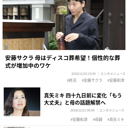
安藤サクラ 母はディスコ葬希望！個性的な葬
式が増加中のワケ
2020/11/03 15:50
エンタメニュース
終活
安藤サクラ
安藤和津
真矢ミキ 四十九日前に変化「もう
大丈夫」と母の話題解禁へ
2018/12/21 06:00
エンタメニュース
安藤和津
母親
真矢ミキ