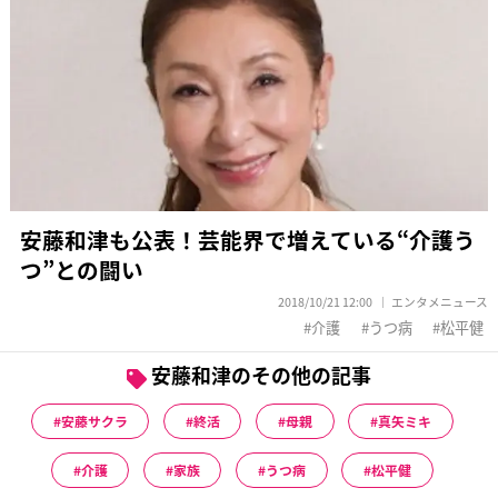
安藤和津も公表！芸能界で増えている“介護う
つ”との闘い
2018/10/21 12:00
エンタメニュース
介護
うつ病
松平健
安藤和津のその他の記事
安藤サクラ
終活
母親
真矢ミキ
介護
家族
うつ病
松平健