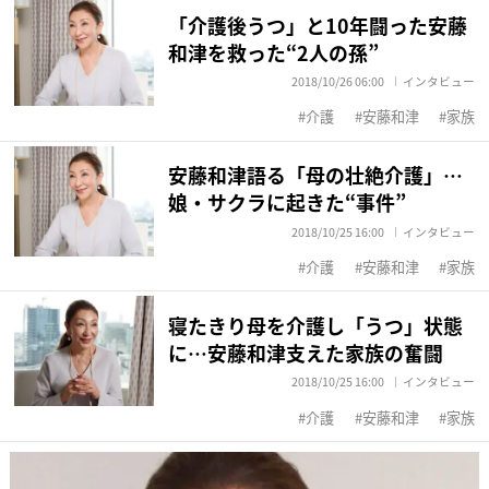
「介護後うつ」と10年闘った安藤
和津を救った“2人の孫”
2018/10/26 06:00
インタビュー
介護
安藤和津
家族
安藤和津語る「母の壮絶介護」…
娘・サクラに起きた“事件”
2018/10/25 16:00
インタビュー
介護
安藤和津
家族
寝たきり母を介護し「うつ」状態
に…安藤和津支えた家族の奮闘
2018/10/25 16:00
インタビュー
介護
安藤和津
家族