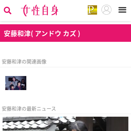
安
藤和津( アンドウ カズ )
安藤和津の関連画像
安藤和津の最新ニュース