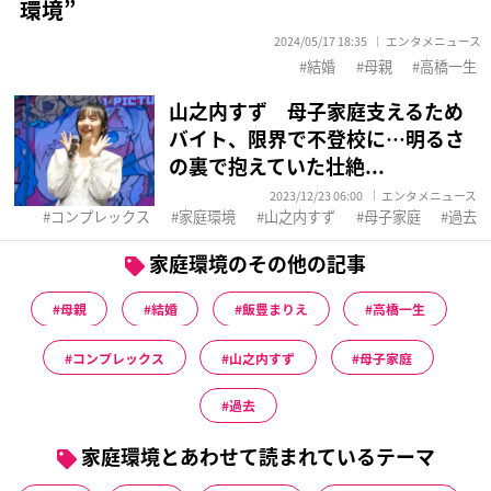
環境”
2024/05/17 18:35
エンタメニュース
結婚
母親
高橋一生
山之内すず 母子家庭支えるため
バイト、限界で不登校に…明るさ
の裏で抱えていた壮絶...
2023/12/23 06:00
エンタメニュース
コンプレックス
家庭環境
山之内すず
母子家庭
過去
家庭環境のその他の記事
母親
結婚
飯豊まりえ
高橋一生
コンプレックス
山之内すず
母子家庭
過去
家庭環境とあわせて読まれているテーマ