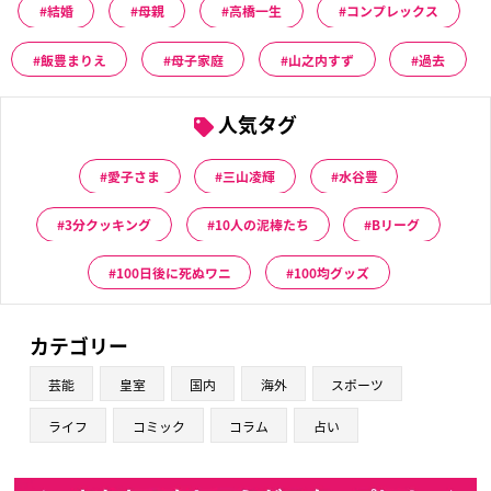
結婚
母親
高橋一生
コンプレックス
飯豊まりえ
母子家庭
山之内すず
過去
人気タグ
愛子さま
三山凌輝
水谷豊
3分クッキング
10人の泥棒たち
Bリーグ
100日後に死ぬワニ
100均グッズ
カテゴリー
芸能
皇室
国内
海外
スポーツ
ライフ
コミック
コラム
占い