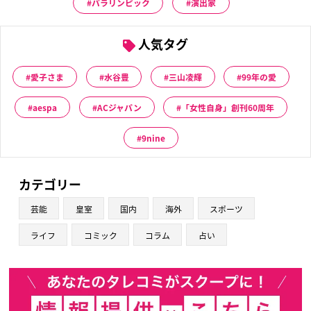
パラリンピック
演出家
人気タグ
愛子さま
水谷豊
三山凌輝
99年の愛
aespa
ACジャパン
「女性自身」創刊60周年
9nine
カテゴリー
芸能
皇室
国内
海外
スポーツ
ライフ
コミック
コラム
占い