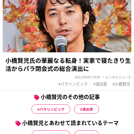
小橋賢児氏の華麗なる転身！実家で寝たきり生
活からパラ閉会式の総合演出に
2021/09/07 15:50
エンタメニュース
パラリンピック
演出家
小橋賢児
小橋賢児のその他の記事
パラリンピック
演出家
小橋賢児とあわせて読まれているテーマ