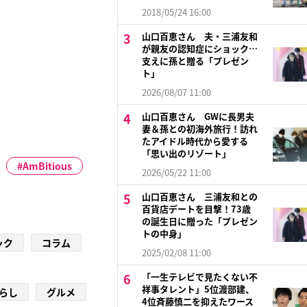
2018/05/24 16:00
山口百恵さん 夫・三浦友和
が親友の認知症にショック…
支えに孫と贈る「プレゼン
ト」
2026/08/07 11:00
山口百恵さん GWに長男夫
妻＆孫との初海外旅行！訪れ
たアイドル時代から愛する
「思い出のリゾート」
AmBitious
2026/05/22 11:00
山口百恵さん 三浦友和との
百貨店デートを目撃！73歳
の誕生日に贈った「プレゼン
トの中身」
ック
コラム
2025/02/08 11:00
「一生テレビで見たくない不
祥事タレント」5位渡部建、
らし
グルメ
4位斉藤慎二を抑えたワース