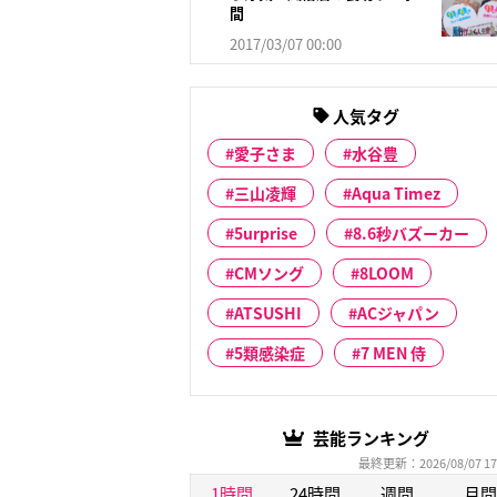
間
2017/03/07 00:00
人気タグ
愛子さま
水谷豊
三山凌輝
Aqua Timez
5urprise
8.6秒バズーカー
CMソング
8LOOM
ATSUSHI
ACジャパン
5類感染症
7 MEN 侍
芸能ランキング
最終更新：2026/08/07 17
1時間
24時間
週間
月間