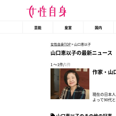
芸能
皇室
国内
女性自身TOP
>
山口恵以子
山口恵以子の最新ニュース
1 ～1件/
1件
作家・山
現在の日本人
よって90代
験を語る――
いのなら、家
山口恵以子のその他の記事
母は自宅で身