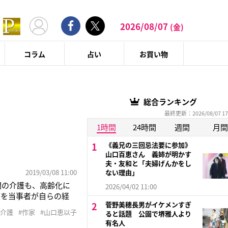
2026/08/07
(金)
コラム
占い
お買い物
総合ランキング
最終更新：2026/08/07 17
1時間
24時間
週間
月間
《義兄の三回忌法要に参加》
山口百恵さん 義姉が明かす
夫・友和と「夫婦げんかをし
2019/03/08 11:00
ない理由」
間の介護も、高齢化に
2026/04/02 11:00
”を当事者が自らの経
菅野美穂長男がイケメンすぎ
した。『もう助からな
#介護
#作家
#山口恵以子
ると話題 公園で堺雅人より
してからの3週間余り、
有名人