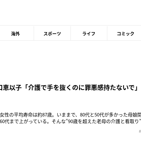
海外
スポーツ
ライフ
コミック
口恵以子「介護で手を抜くのに罪悪感持たないで」
女性の平均寿命は約87歳。いままで、80代と50代が多かった母娘
と60代まで上がっている。そんな“90歳を超えた老母の介護と看取り
。「母が91歳で大往生したのは、1月18日の朝6時半過ぎのことで
に連れて帰りたい』と病院の医師に告げ、昨年末12月28日に退院
支