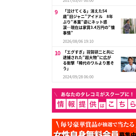
2017/03/07 00:00
「泣けてくる」消えた54
歳“旧ジャニ”アイドル 8年
ぶり“本業”姿にネット感
涙…現在は家賃3.4万円の“懐
事情”
2026/08/06 19:10
「エグすぎ」羽賀研二と共に
逮捕された“超大物”に広が
る衝撃「稀代のワルより悪そ
う」
2024/09/28 06:00