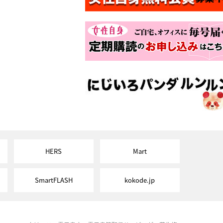
HERS
Mart
SmartFLASH
kokode.jp