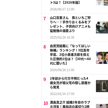
ト3は？【2026年版】
2026/06/17 11:00
山口百恵さん 孫といちご狩
りへ…！手作りおくるみをプ
レゼント、子供向けアニメも
猛勉強の溺愛ぶり
2025/02/26 16:30
自民党総裁に「なってほしい
候補」ランキング！3位高市
早苗、2位小泉進次郎を抑え
た圧倒的1位は？【30代〜60
代に聞いた】
2024/09/26 11:00
2年前から行方不明だった4
歳女児が祖父宅の隠し部屋か
ら発見
2022/02/16 17:59
満島真之介 結婚2年目のラブ
ホ浮気！風俗店の裏切り2時