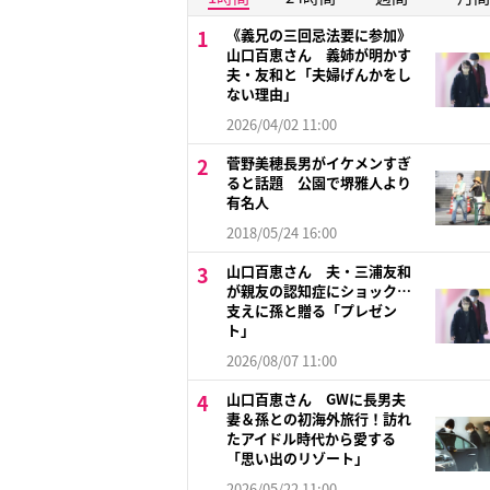
《義兄の三回忌法要に参加》
山口百恵さん 義姉が明かす
夫・友和と「夫婦げんかをし
ない理由」
2026/04/02 11:00
菅野美穂長男がイケメンすぎ
ると話題 公園で堺雅人より
有名人
2018/05/24 16:00
山口百恵さん 夫・三浦友和
が親友の認知症にショック…
支えに孫と贈る「プレゼン
ト」
2026/08/07 11:00
山口百恵さん GWに長男夫
妻＆孫との初海外旅行！訪れ
たアイドル時代から愛する
「思い出のリゾート」
2026/05/22 11:00