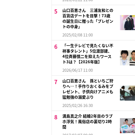
山口百恵さん 三浦友和との
百貨店デートを目撃！73歳
の誕生日に贈った「プレゼン
トの中身」
2025/02/08 11:00
「一生テレビで見たくない不
祥事タレント」5位渡部建、
4位斉藤慎二を抑えたワース
ト3は？【2026年版】
2026/06/17 11:00
山口百恵さん 孫といちご狩
りへ…！手作りおくるみをプ
レゼント、子供向けアニメも
猛勉強の溺愛ぶり
2025/02/26 16:30
満島真之介 結婚2年目のラブ
ホ浮気！風俗店の裏切り2時
間