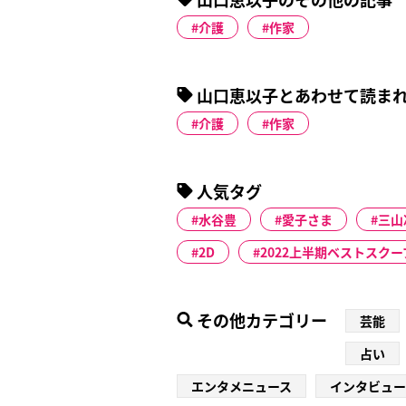
介護
作家
山口恵以子とあわせて読ま
介護
作家
人気タグ
水谷豊
愛子さま
三山
2D
2022上半期ベストスクー
その他カテゴリー
芸能
占い
エンタメニュース
インタビュー