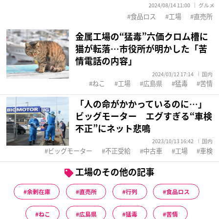
2024/08/14 11:00
グルメ
食品ロス
工場
直売所
金属工場の“猛毒”六価クロム槽に
猫が転落…市役所が明かした「苦
情電話の内容」
2024/03/12 17:14
国内
ねこ
工場
広島県
猛毒
苦情
「人の命がかかっているのに…」
ビッグモーター エグすぎる“車検
不正”にネット悲鳴
2023/10/13 16:42
国内
ビッグモーター
不正受給
中古車
工場
車検
工場のその他の記事
余剰在庫
直売所
行列
食品ロス
ねこ
広島県
猛毒
苦情