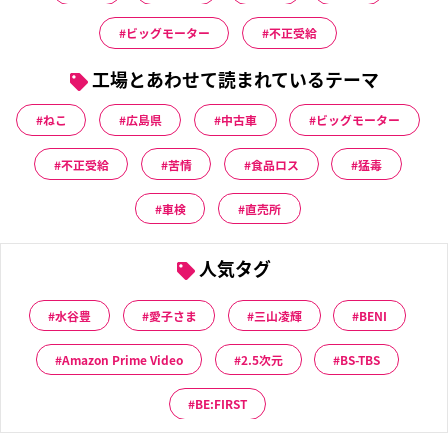
ビッグモーター
不正受給
工場とあわせて読まれているテーマ
ねこ
広島県
中古車
ビッグモーター
不正受給
苦情
食品ロス
猛毒
車検
直売所
人気タグ
水谷豊
愛子さま
三山凌輝
BENI
Amazon Prime Video
2.5次元
BS-TBS
BE:FIRST