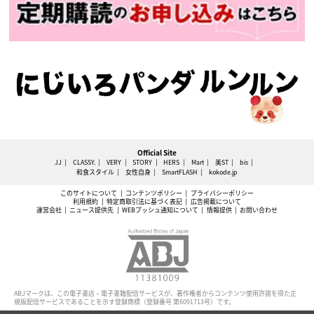
Official Site
JJ
CLASSY.
VERY
STORY
HERS
Mart
美ST
bis
和食スタイル
女性自身
SmartFLASH
kokode.jp
このサイトについて
コンテンツポリシー
プライバシーポリシー
利用規約
特定商取引法に基づく表記
広告掲載について
運営会社
ニュース提供先
WEBプッシュ通知について
情報提供
お問い合わせ
ABJマークは、この電子書店・電子書籍配信サービスが、著作権者からコンテンツ使用許諾を得た正
規版配信サービスであることを示す登録商標（登録番号 第6091713号）です。