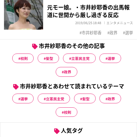
元モー娘。・市井紗耶香の出馬報
道に世間から厳し過ぎる反応
2019/06/25 18:48
エンタメニュース
市井紗耶香
政界
選挙
市井紗耶香のその他の記事
校則
髪型
立憲民主党
選挙
政界
市井紗耶香とあわせて読まれているテーマ
選挙
立憲民主党
髪型
政界
校則
人気タグ