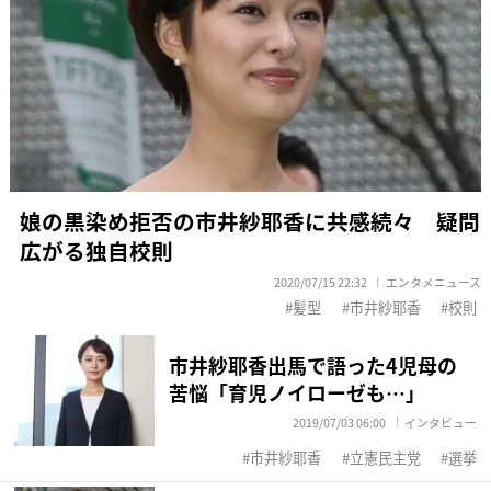
娘の黒染め拒否の市井紗耶香に共感続々 疑問
広がる独自校則
2020/07/15 22:32
エンタメニュース
髪型
市井紗耶香
校則
市井紗耶香出馬で語った4児母の
苦悩「育児ノイローゼも…」
2019/07/03 06:00
インタビュー
市井紗耶香
立憲民主党
選挙