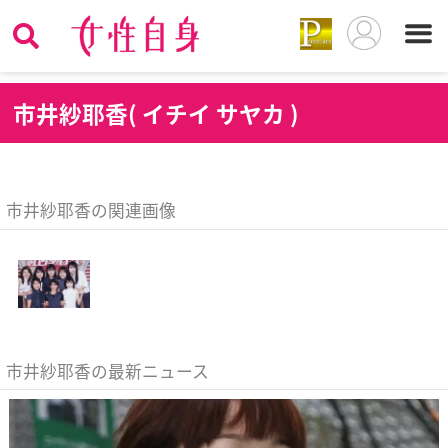
市
井紗耶香( イチイ サヤカ )
市井紗耶香の関連画像
市井紗耶香の最新ニュース