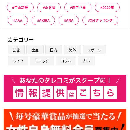
三山凌輝
水谷豊
愛子さま
2020年
AAA
AKIRA
ANA
3分クッキング
カテゴリー
芸能
皇室
国内
海外
スポーツ
ライフ
コミック
コラム
占い