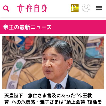
帝
王の最新ニュース
天皇陛下 悠仁さま言及にあった“帝王教
育”への危機感…雅子さまは“頂上会議”復活を