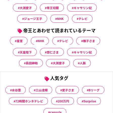
大渕愛子
帝王切開
キャサリン妃
ジョージ王子
NHK
テレビ
帝王とあわせて読まれているテーマ
皇室
NHK
テレビ
雅子さま
天皇陛下
悠仁さま
キャサリン妃
島田紳助
大渕愛子
人脈
人気タグ
水谷豊
三山凌輝
愛子さま
Bリーグ
72時間ホンネテレビ
200万円
5urprise
capsule