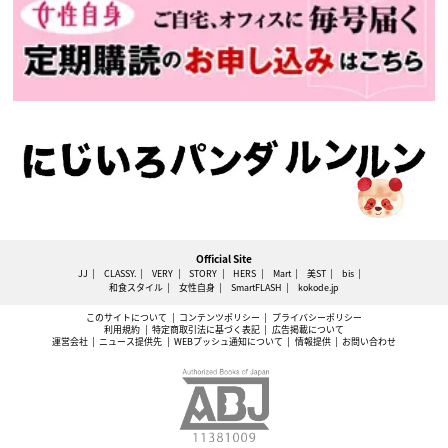
Official Site
JJ
CLASSY.
VERY
STORY
HERS
Mart
美ST
bis
和食スタイル
女性自身
SmartFLASH
kokode.jp
このサイトについて
コンテンツポリシー
プライバシーポリシー
利用規約
特定商取引法に基づく表記
広告掲載について
運営会社
ニュース提供先
WEBプッシュ通知について
情報提供
お問い合わせ