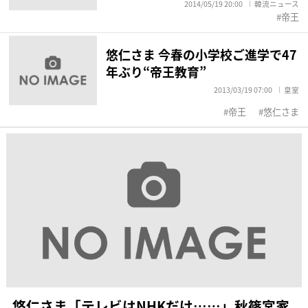
2014/05/19 20:00
韓流ニュース
帝王
悠仁さま 今春の小学校ご進学で47
年ぶり“帝王教育”
2013/03/19 07:00
皇室
帝王
悠仁さま
悠仁さま「テレビはNHKだけ……」秋篠宮家