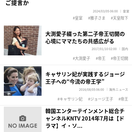
ご提言か
2024/03/05 06:00
皇室
皇室
雅子さま
天皇陛下
大渕愛子綴った第二子帝王切開の
心境にママたちの共感広がる
2017/01/10 02:00
国内
大渕愛子
帝王
帝王切開
キャサリン妃が実践するジョージ
王子への“今流の帝王学”
2016/08/05 06:00
海外ニュース
キャサリン妃
ジョージ王子
帝王
韓国エンターテインメント総合チ
ャンネルKNTV 2014年7月は【ド
ラマ】イ・ソ...