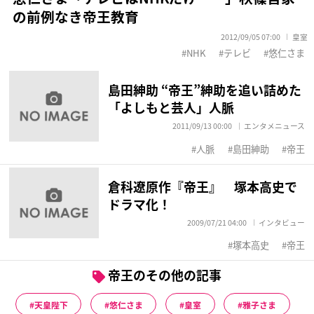
の前例なき帝王教育
2012/09/05 07:00
皇室
NHK
テレビ
悠仁さま
島田紳助 “帝王”紳助を追い詰めた
「よしもと芸人」人脈
2011/09/13 00:00
エンタメニュース
人脈
島田紳助
帝王
倉科遼原作『帝王』 塚本高史で
ドラマ化！
2009/07/21 04:00
インタビュー
塚本高史
帝王
帝王のその他の記事
天皇陛下
悠仁さま
皇室
雅子さま