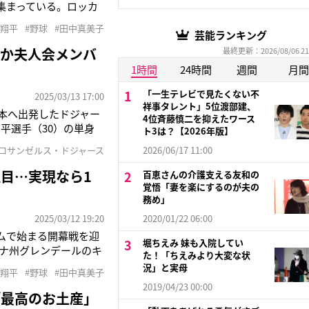
集まっている。ロッカ
由伸（26）、共用の
谷翔平
#野球
#田中真美子
黄色いグローブが、山本
芸能ランキング
なか夫人会メンバ
最終更新：2026/08/06 21
1時間
24時間
週間
月間
「一生テレビで見たくない不
2025/03/13 17:00
祥事タレント」5位渡部建、
日本へ出発したドジャー
4位斉藤慎二を抑えたワース
平選手（30）の単身
ト3は？【2026年版】
フライト中は何をする
#ロサンゼルス・ドジャース
2026/06/17 11:00
真美子さんとデコピンの
目…実現なら1
百恵さんの介護支える友和の
覚悟「妻を楽にするのが夫の
務め」
2025/03/12 19:20
2020/01/22 06:00
ームで始まる開幕戦を迎
堀ちえみ 妹も入院してい
ナ州グレンデールのキ
た！「ちえみより大変な状
日に巨人、16日に阪
況」と実母
谷翔平
#野球
#田中真美子
なや即完売。14日に
2019/04/23 00:00
「最高のお土産」