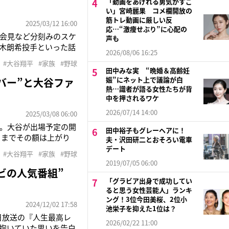
「動画をあげれる勇気がすご
い」宮崎麗果 コメ欄開放の
筋トレ動画に厳しい反
2025/03/12 16:00
応…“激痩せぶり”に心配の
者会見など分刻みのスケ
声も
木朗希投手といった話
2026/08/06 16:25
聞いています」（スポー
#大谷翔平
#家族
#野球
ドームでの開幕戦を迎え
田中みな実 “晩婚＆高齢妊
娠”にネット上で議論が白
バー”と大谷ファ
熱…識者が語る女性たちが背
中を押されるワケ
2026/07/14 14:00
2025/03/08 06:00
る。大谷が出場予定の開
田中裕子もグレーヘアに！
日までその額は上がり
夫・沢田研二とおそろい電車
熱ぶりは日本だけでは
デート
#大谷翔平
#家族
#野球
ちょうど1年前、彼の
2019/07/05 06:00
レビの人気番組”
「グラビア出身で成功してい
ると思う女性芸能人」ランキ
ング！3位今田美桜、2位小
2024/12/02 17:58
池栄子を抑えた1位は？
日放送の『人生最高レ
2026/02/22 11:00
に抱いていた思いを告白