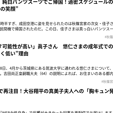
 純白パンツスーツでご帰国！過密スケジュール
面の笑顔”
後2時半すぎ、成田空港に姿を見せられたのは秋篠宮家の次女・佳子
民間機で帰国されたのだ。この日、佳子さまは真っ白いパンツス
ルーのハンドバッグとパンプスをコーディネート。ヘアスタイル
#秋
た。佳子さまにとって、初めてとなったブラジルご訪問。サンパウ
で歓迎行事などに臨まれ
す可能性が高い」眞子さん 悠仁さまの成年式での
なく低い”理由
28日、4月から茨城県にある筑波大学に通われる悠仁さまについて
。吉田尚正皇嗣職大夫（64）の説明によれば、お住まいのある都
くに借りた単身用の住居から通う方法を組み合わせた“ハイブリッ
#秋篠
生活スタートまであとわずかだが、19歳のお誕生日にあたる9月6
族の成年式が執り
”で再注目！大谷翔平の真美子夫人への「胸キュン
》
、『WEB女性自身』で反響が大きかった記事を再配信でお届けしま