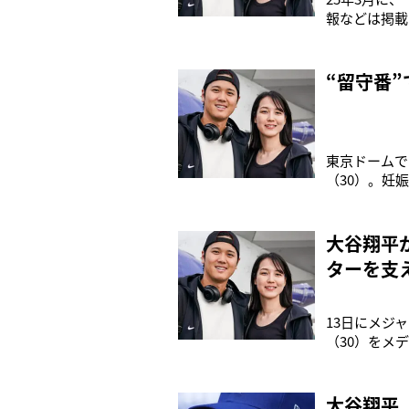
報などは掲載
中のドジャー
ドジャースの
希投手（23
“留守番
東京ドームで
（30）。妊
日に羽田空港
夕食会を主催
取れない焼き
大谷翔平
ターを支
13日にメジ
（30）をメ
シビションマ
ORICON
ーションで活
大谷翔平