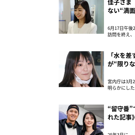
佳子さま
ない“満
6月17日午
訪問を終え、
ターコイズブ
ルな装いだっ
市では、各地
「水を差
が“限り
宮内庁は3月
明らかにした
と、大学の近
仁さまの大学
いる。男性皇
“留守番
れた記事
25年3月に