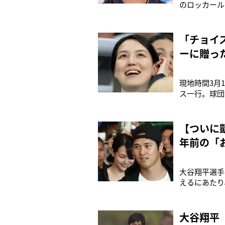
のロッカール
ーは、日本人
ロッカーを挟
の棚にはスキ
「チョイ
ーに贈っ
現地時間3月
ス一行。球団
帰国が判明し
か？」と問わ
同乗に期待が
【ついに
年前の「
大谷翔平選手
えるにあたり
ャンプ地から
神とのエキシ
組まれている
大谷翔平