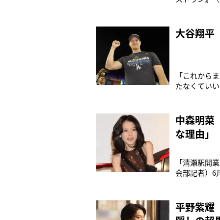
した。’21
「綺麗になっ
る留学生活で
大谷翔平
「これからま
たなくていい
第6戦でワー
一”の喜びを
谷選手はワー
中森明菜
な理由」
「清瀬駅開業
会部記者）6
ューまでを清
筆メッセージ
熱-』、帰宅
平野紫耀