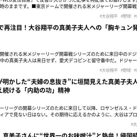
時のままです。■東京ドームで開催される米メジャーリーグ開幕戦
スの大谷翔平選手（30）。妊娠中の真美子夫人は来日せず、愛犬
#大谷翔平
#野球
選手一行は3月13日に羽田空港に到着し、16日には大谷と山本由伸
）が選手
”で再注目！大谷翔平の真美子夫人への「胸キュン
開催される米メジャーリーグ開幕戦シリーズのために来日中のドジ
娠中の真美子夫人は来日せず、愛犬デコピンと留守番中だ。ドジャー
に到着し、16日には大谷と山本由伸投手（26）、佐々木朗希投手（
#大谷翔平
#野球
。食通には有名なマグロ仲卸店「やま幸」、高級すし店「鮨さいと
鳥店”とも伝
が明かした“夫婦の息抜き”に垣間見えた真美子夫
え続ける「内助の功」精神
ャーリーグの開幕シリーズのために来日して以降、ロサンゼルス・
ディアで見ない日はない。その期待に応えるかのように、大谷はプ
ッチでホームランを放ち、大谷フィーバーに拍車をかけている。そ
#
 NEWSが『【大谷翔平・独占インタビュー】知られざる“ゲーム事情”
躍 私生活で
 真美子さんに“世界一のお味噌汁”と熱弁！帰国