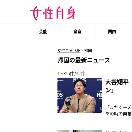
芸能
皇室
国内
女性自身TOP
>
帰国
帰国の最新ニュース
1 ～25件/
42件
大谷翔平
ン」
「まだシーズ
あの時の興奮
いなと思って
（31）は、
スポーツ紙記