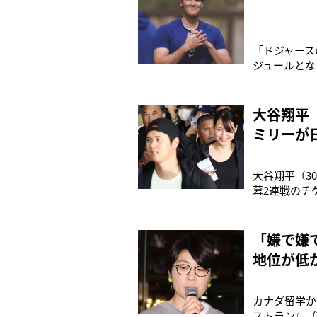
「ドジャース
ジュールとな
題の選手も多
ツ紙記者）大
るにあたって
大谷翔平
ミリーが
大谷翔平（3
幕2連戦のチ
続けそうだ。
ないそうです
姿は韓国にあ
「嫌で嫌
地位が低
カナダ留学か
ストラン』（