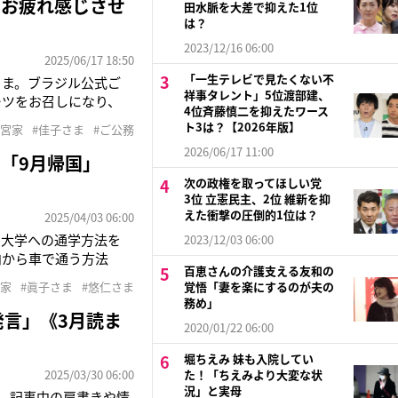
のお疲れ感じさせ
田水脈を大差で抑えた1位
は？
2023/12/16 06:00
2025/06/17 18:50
「一生テレビで見たくない不
さま。ブラジル公式ご
祥事タレント」5位渡部建、
ーツをお召しになり、
4位斉藤慎二を抑えたワース
は髪を下ろしたシンプ
ト3は？【2026年版】
篠宮家
#佳子さま
#ご公務
ロをはじめとする8都
2026/06/17 11:00
「9月帰国」
次の政権を取ってほしい党
3位 立憲民主、2位 維新を抑
えた衝撃の圧倒的1位は？
2025/04/03 06:00
、大学への通学方法を
2023/12/03 06:00
内から車で通う方法
百恵さんの介護支える友和の
ド式”になるという。悠
宮家
#眞子さま
#悠仁さま
覚悟「妻を楽にするのが夫の
日には成年式が控えて
務め」
発言」《3月読ま
2020/01/22 06:00
堀ちえみ 妹も入院してい
2025/03/30 06:00
た！「ちえみより大変な状
況」と実母
す。記事中の肩書きや情