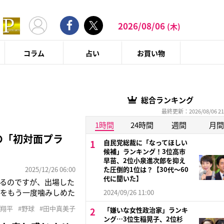
2026/08/06
(木)
コラム
占い
お買い物
総合ランキング
最終更新：2026/08/06 21
1時間
24時間
週間
月間
の「初対面プラ
自民党総裁に「なってほしい
候補」ランキング！3位高市
早苗、2位小泉進次郎を抑え
2025/12/26 06:00
た圧倒的1位は？【30代〜60
代に聞いた】
るのですが、出場した
せをもう一度噛みしめた
2024/09/26 11:00
ャース・大谷翔平選手
谷翔平
#野球
#田中真美子
「嫌いな女性政治家」ランキ
コメントを発表した。
ング…3位生稲晃子、2位杉