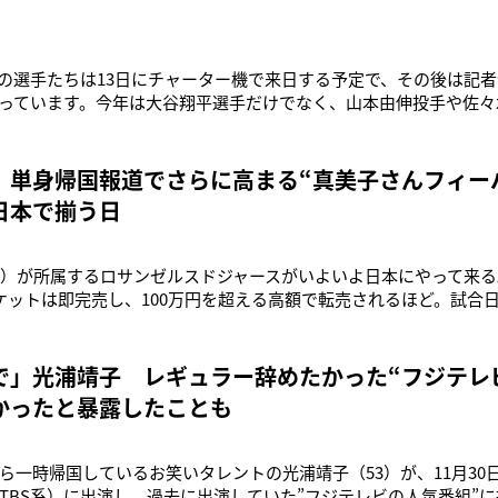
の選手たちは13日にチャーター機で来日する予定で、その後は記
っています。今年は大谷翔平選手だけでなく、山本由伸投手や佐々
く、去年の韓国での開幕戦以上にメディアへの取材規制が入ると
谷翔平選手（30）が凱旋帰国を果たす。18日、ドジャースは東京
、今週末は日本
 単身帰国報道でさらに高まる“真美子さんフィー
日本で揃う日
0）が所属するロサンゼルスドジャースがいよいよ日本にやって来
ケットは即完売し、100万円を超える高額で転売されるほど。試合
「開幕戦のためにアメリカから来日する人がかなりの数がいて、過
」（スポーツ紙記者）チケット争奪戦の“熱源”である大谷。今から
った。当時はま
で」光浦靖子 レギュラー辞めたかった“フジテ
かったと暴露したことも
ら一時帰国しているお笑いタレントの光浦靖子（53）が、11月30
TBS系）に出演し、過去に出演していた”フジテレビの人気番組”