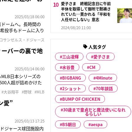
愛子さま 終戦記念日に午前
半休を取得して御所で黙祷さ
れていた…貫かれる「平和を
2025/03/18 06:00
人任せにしない」意志
京ドームへ。長時間の
2024/08/20 11:00
朗希投手もドームに入り
」（テレビ局関係者）
#ロサンゼルス・ドジャース
せ待望の帰国。妊娠中
人気タグ
ィーバーの裏で地
三山凌輝
愛子さま
水谷豊
CM
2025/03/14 06:00
るMLB日本シリーズの
BIGBANG
4Minute
00人超が詰めかけた
公開される。3月13日
2ショット
70年談話
#大谷翔平
#野球
#MLB
14日に株式会社コー
BUMP OF CHICKEN
ン愛”
30歳まで童貞だと魔法使いになれ
るらしい
2025/03/13 17:25
BS朝日
aespa
ドジャース球団施設内