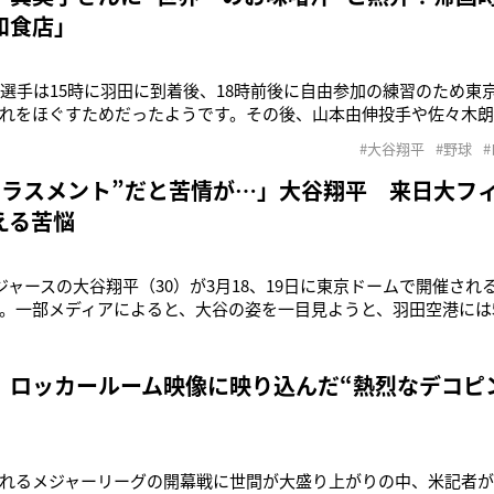
和食店」
谷選手は15時に羽田に到着後、18時前後に自由参加の練習のため東
れをほぐすためだったようです。その後、山本由伸投手や佐々木
いましたが、日本人選手のなかでは大谷選手が一番乗りでしたね
#大谷翔平
#野球
大谷翔平選手（30）が18日のカブスとの東京ドーム開幕戦に合わ
さん（28）と愛
ハラスメント”だと苦情が…」大谷翔平 来日大フ
える苦悩
ドジャースの大谷翔平（30）が3月18、19日に東京ドームで開催され
。一部メディアによると、大谷の姿を一目見ようと、羽田空港には5
フィーバーはCMでも。MLB日本シリーズに合わせて、新CMが連日
するセイコーウオッチ株式会社の新CMがオンエアされた。また3月
 ロッカールーム映像に映り込んだ“熱烈なデコピ
れるメジャーリーグの開幕戦に世間が大盛り上がりの中、米記者が