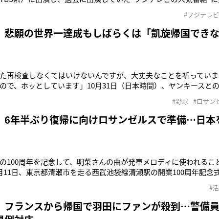
年に芸能活動を一時休止して50歳でカナダへ語学留学し、現在一時帰
#フジテレビ
た」「若返った」などとスタジオで指摘された光浦はその理由につ
「メンタル
 悲願の世界一達成もしばらくは「凱旋帰国でき
た再検査しなくてはいけないんですが、大丈夫なことを祈っていま
ので、ホッとしています」10月31日（日本時間）、ヤンキースと
ルドチャンピオンとなったドジャース・大谷翔平選手（30）はMLB・
#野球
#ロサン
爆発させるとともに、亜脱臼した左肩の状態を聞かれた際、笑顔で
ルドシリーズ第
 6年半ぶり復帰に向けロサンゼルスで準備…日本
の100周年を記念して、明菜さんの曲が発車メロディに使われるこ
月11日、東京都清瀬市を走る西武池袋線清瀬駅の開業100周年記念
瀬市で過ごしたという中森明菜（58）は、式典に《100周年おめ
#
を寄せた。「発車メロディは、通勤通学に元気が出るようにと上りには
時に癒し
 フランスから帰国で羽田にファンが殺到…警備員1