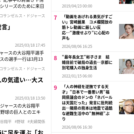
シリーズのために来日
2019/04/23 00:00
デコピンと留守番中だ。
#ロサンゼルス・ドジャース
「動画をあげれる勇気がすご
投手（26）、佐々木朗
い」宮崎麗果 コメ欄開放の
発言」
筋トレ動画に厳しい反
応…“激痩せぶり”に心配の
声も
2025/03/18 17:45
2026/08/06 16:25
ャースの大谷翔平選手
“最年長女王”彬子さま 結
スの選手一行は3月13
婚目前で破局の過去…京都に
23）が選手のための
別宅購入の独身生活
#ロサンゼルス・ドジャース
う」、“日本一予約が
2022/01/15 06:00
人の気遣い…大ス
「人の神経を逆撫でする天
才」”日本で一番悪い男”福
岡県議会のドンの「ネパール
2025/03/18 13:50
は天国だった」発言に批判続
ドジャースの大谷翔平
出…隣県の熊本は地震で過酷
ロ野球の巨人とのエキ
な避難生活中の“無神経”ぶ
んななか、17日に
り
大谷翔平
#野球
#夫婦関係
…移籍当初はコミュニケ
2026/08/06 16:30
時に足を運ぶ「お