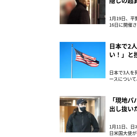
隠しの超
1月19日、平
16日に開催
の2024秋
たフランスの
空港に多く
日本で2
い！」と
日本で3人を
ースについて
店の駐車場に
アルコニス受
ったのはアル
「現地パ
出し抜い
1月11日、
日米国大使が