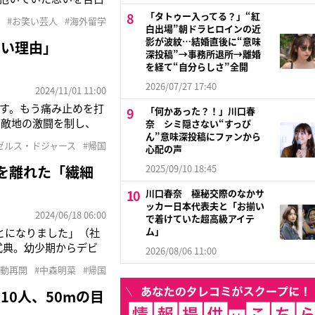
国中だという光浦。
「タトゥー入ってる？」“紅
#お笑い芸人
#海外留学
いて、現在4年目とな
白出場”朝ドラヒロインの近
影が波紋…結婚直後に“意味
ない理由」
深投稿”→事務所退所→離婚
を経て“自分らしさ”全開
2026/07/27 17:40
2024/11/01 11:00
す。もう痛み止めを打
「何かあった？！」川口春
の敵地の激闘を制し、
奈 シミ隠さない“すっぴ
ん”意味深投稿にファンから
TVに出演。“世界
ゼルス・ドジャース
#帰国
心配の声
こう語っていた。「大
を離れた「繊細
2025/09/10 18:45
川口春奈 極秘交際のなかサ
ッカー日本代表夫と「お揃い
2024/06/18 06:00
で着けていた超高級アイテ
ム」
とになりました」（社
式典。幼少期からデビ
2026/08/06 11:00
でとうございます》と直
活動再開
#中森明菜
#帰国
『DESIRE-情
0人、50mの目