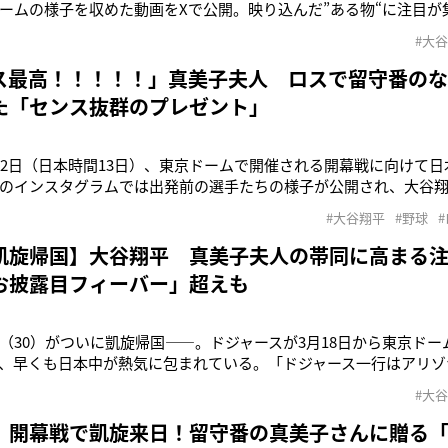
ームの様子を収めた動画をXで公開。映り込んだ”ある物“に注目が
選手トリオで並んで配置され、左から順に佐々木朗希（23）、山本
#大
んで大谷翔平（30）となっているようだ。佐々木のロッカーには
ンケア用品と見
ス最高！！！！！」真美子夫人 ロスで留守番の
た「センス抜群のプレゼント」
12日（日本時間13日）、東京ドームで開催される開幕戦に向けて
のインスタグラムでは出発前の選手たちの様子が公開され、大谷翔
た。ひとり機内に乗り込んだ大谷選手は、インタビュアーから「
#大谷翔平
#野球
れると、「just sleep（寝るだけ）」と語っていた。「当初は、
寄せられ
凱旋帰国】大谷翔平 真美子夫人の帯同に高まる注
お披露目フィーバー」超えも
（30）がついに凱旋帰国――。ドジャースが3月18日から東京ド
、早くも日本中が熱気に包まれている。「ドジャース一行はアリゾ
チャーター機で東京に向かうそうで、13日午後に来日予定です。15
#大
ビションマッチが行われ、観戦チケットは一般販売開始されるやい
公開練習のチ
 開幕戦で凱旋来日！留守番の真美子さんに贈る