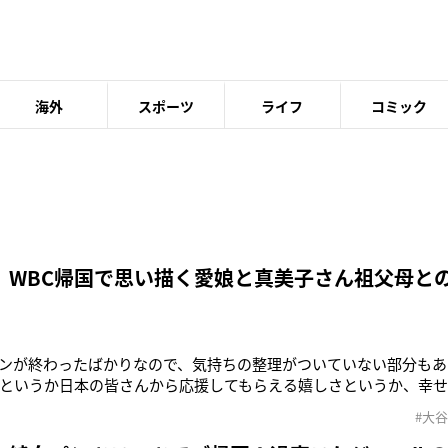
海外
スポーツ
ライフ
コミック
 WBC帰国で思い描く愛娘と真美子さん祖父母と
ンが終わったばかりなので、気持ちの整理がついていない部分もあ
というか日本の皆さんから応援してもらえる嬉しさというか、幸
はいるので、全力で頑張りたいと思っています」12月17日、ドジ
#大
グローバルアンバサダーを務める「お～いお茶」の伊藤園を通じて
者は言う。「大谷選