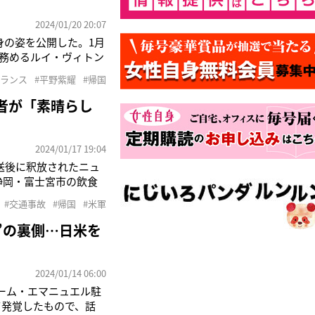
2024/01/20 20:07
自身の姿を公開した。1月
を務めるルイ・ヴィトン
便に搭乗するため訪れ
フランス
#平野紫耀
#帰国
に帰国する際には、羽田
者が「素晴らし
2024/01/17 19:04
送後に釈放されたニュ
静岡・富士宮市の飲食
カ海軍将校・リッジ・
#交通事故
#帰国
#米軍
だが――。「事故があ
”の裏側…日米を
2024/01/14 06:00
ラーム・エマニュエル駐
て発覚したもので、話