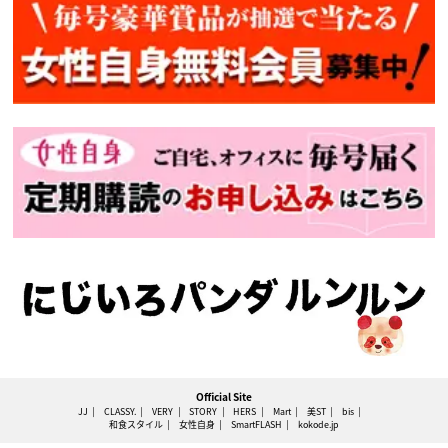
Official Site
JJ
CLASSY.
VERY
STORY
HERS
Mart
美ST
bis
和食スタイル
女性自身
SmartFLASH
kokode.jp