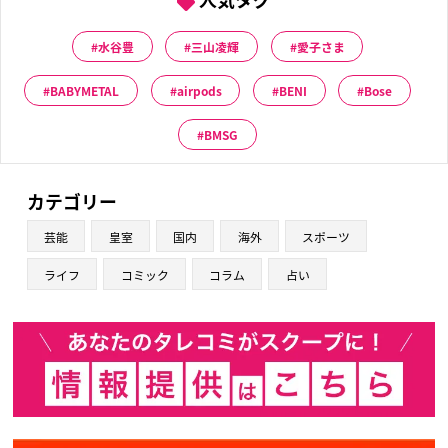
水谷豊
三山凌輝
愛子さま
BABYMETAL
airpods
BENI
Bose
BMSG
カテゴリー
芸能
皇室
国内
海外
スポーツ
ライフ
コミック
コラム
占い