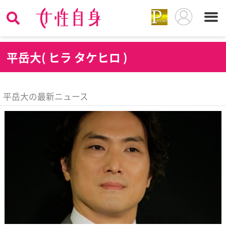
平
岳大( ヒラ タケヒロ )
平岳大の最新ニュース