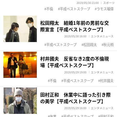
2019/05/30 21:00
スポーツ
不倫
平成ベストスクープ
ラモス瑠偉
松田翔太 結婚1年前の男前な交
際宣言【平成ベストスクープ】
2019/05/30 16:00
エンタメニュース
平成ベストスクープ
松田翔太
秋元梢
村井國夫 反省なき2度の不倫現
場【平成ベストスクープ】
2019/05/29 19:00
エンタメニュース
不倫
平成ベストスクープ
村井國夫
田村正和 休業中に語った引き際
の美学【平成ベストスクープ】
2019/05/29 16:00
エンタメニュース
休業
平成ベストスクープ
田村正和