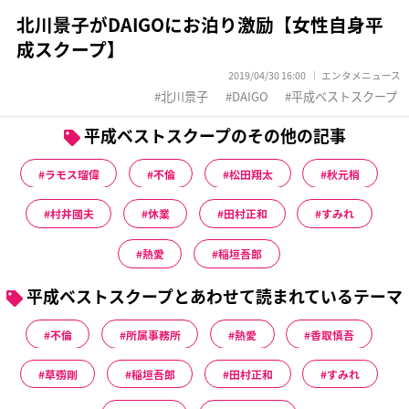
北川景子がDAIGOにお泊り激励【女性自身平
成スクープ】
2019/04/30 16:00
エンタメニュース
北川景子
DAIGO
平成ベストスクープ
平成ベストスクープのその他の記事
ラモス瑠偉
不倫
松田翔太
秋元梢
村井國夫
休業
田村正和
すみれ
熱愛
稲垣吾郎
平成ベストスクープとあわせて読まれているテーマ
不倫
所属事務所
熱愛
香取慎吾
草彅剛
稲垣吾郎
田村正和
すみれ