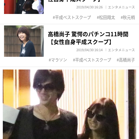
2019/04/30 16:26
エンタメニュース
平成ベストスクープ
松田翔太
秋元梢
高橋尚子 驚愕のパチンコ11時間
【女性自身平成スクープ】
2019/04/30 16:14
エンタメニュース
マラソン
平成ベストスクープ
高橋尚子