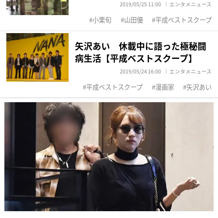
2019/05/25 11:00
エンタメニュース
小栗旬
山田優
平成ベストスクープ
矢沢あい 休載中に語った極秘闘
病生活【平成ベストスクープ】
2019/05/24 16:00
エンタメニュース
平成ベストスクープ
漫画家
矢沢あい