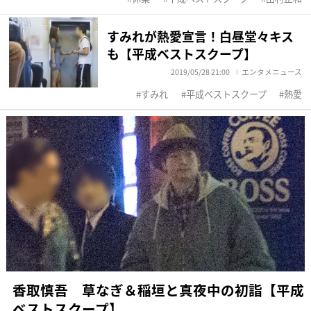
すみれが熱愛宣言！白昼堂々キス
も【平成ベストスクープ】
2019/05/28 21:00
エンタメニュース
すみれ
平成ベストスクープ
熱愛
香取慎吾 草なぎ＆稲垣と真夜中の初詣【平成
ベストスクープ】