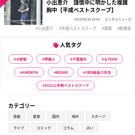
小出恵介 謹慎中に明かした複雑
胸中【平成ベストスクープ】
2019/05/26 19:00
エンタメニュース
小出恵介
平成ベストスクープ
謹慎
賠償金
人気タグ
大野智
堺雅人
千葉雄大
＆TEAM
AMEMIYA
BEAMS
3年B組金八先生
2022上半期ベストスクープ
カテゴリー
芸能
皇室
国内
海外
スポーツ
ライフ
コミック
コラム
占い