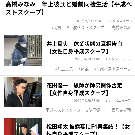
高橋みなみ 年上彼氏と婚前同棲生活【平成ベ
ストスクープ】
2019/05/23 16:00
エンタメニュース
同棲
平成ベストスクープ
高橋みなみ
井上真央 休業状態の真相告白
【女性自身平成スクープ】
2019/04/30 17:00
エンタメニュース
井上真央
休業
平成ベストスクープ
花田優一 恩師が師弟関係否定
【女性自身平成スクープ】
2019/04/30 16:40
エンタメニュース
平成ベストスクープ
花田優一
貴乃花光司
松田翔太 披露宴にF4再集結！【女
性自身平成スクープ】