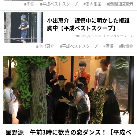
不倫
平成ベストスクープ
愛内里菜
関西国際空港
小出恵介 謹慎中に明かした複雑
胸中【平成ベストスクープ】
2019/05/26 19:00
エンタメニュース
小出恵介
平成ベストスクープ
謹慎
賠償金
星野源 午前3時に歓喜の恋ダンス！【平成ベ