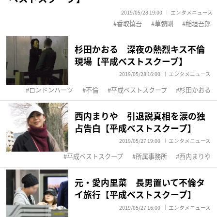
2019/05/28 19:00
エンタメニュース
香取慎吾
草彅剛
稲垣吾郎
杉田かおる 深夜の熱烈キス不倫
現場【平成ベストスクープ】
2019/05/28 16:00
エンタメニュース
ロンドンハーツ
不倫
平成ベストスクープ
杉田かおる
西内まりや 引退説真相を涙の独
占告白【平成ベストスクープ】
2019/05/27 19:00
エンタメニュース
平成ベストスクープ
所属事務所
西内まりや
元・愛内里菜 長男置いて不倫タ
イ旅行【平成ベストスクープ】
2019/05/27 16:00
エンタメニュース