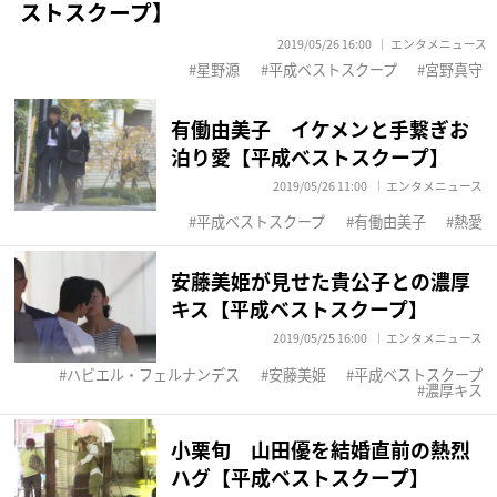
ストスクープ】
2019/05/26 16:00
エンタメニュース
星野源
平成ベストスクープ
宮野真守
有働由美子 イケメンと手繋ぎお
泊り愛【平成ベストスクープ】
2019/05/26 11:00
エンタメニュース
平成ベストスクープ
有働由美子
熱愛
安藤美姫が見せた貴公子との濃厚
キス【平成ベストスクープ】
2019/05/25 16:00
エンタメニュース
ハビエル・フェルナンデス
安藤美姫
平成ベストスクープ
濃厚キス
小栗旬 山田優を結婚直前の熱烈
ハグ【平成ベストスクープ】