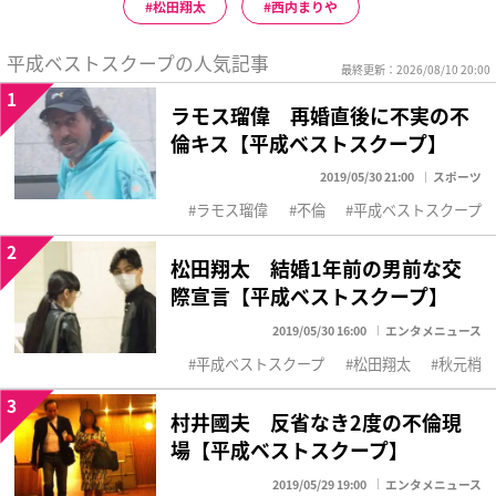
松田翔太
西内まりや
平成ベストスクープの人気記事
最終更新：2026/08/10 20:00
1
ラモス瑠偉 再婚直後に不実の不
倫キス【平成ベストスクープ】
2019/05/30 21:00
スポーツ
ラモス瑠偉
不倫
平成ベストスクープ
2
松田翔太 結婚1年前の男前な交
際宣言【平成ベストスクープ】
2019/05/30 16:00
エンタメニュース
平成ベストスクープ
松田翔太
秋元梢
3
村井國夫 反省なき2度の不倫現
場【平成ベストスクープ】
2019/05/29 19:00
エンタメニュース