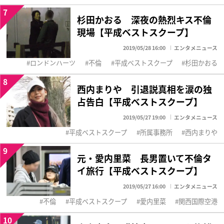
7
杉田かおる 深夜の熱烈キス不倫
現場【平成ベストスクープ】
2019/05/28 16:00
エンタメニュース
ロンドンハーツ
不倫
平成ベストスクープ
杉田かおる
8
西内まりや 引退説真相を涙の独
占告白【平成ベストスクープ】
2019/05/27 19:00
エンタメニュース
平成ベストスクープ
所属事務所
西内まりや
9
元・愛内里菜 長男置いて不倫タ
イ旅行【平成ベストスクープ】
2019/05/27 16:00
エンタメニュース
不倫
平成ベストスクープ
愛内里菜
関西国際空港
10