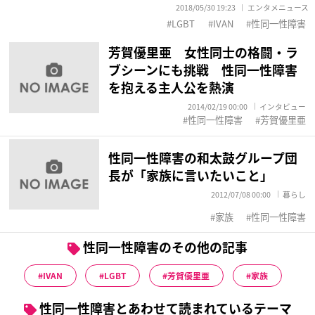
2018/05/30 19:23
エンタメニュース
LGBT
IVAN
性同一性障害
芳賀優里亜 女性同士の格闘・ラ
ブシーンにも挑戦 性同一性障害
を抱える主人公を熱演
2014/02/19 00:00
インタビュー
性同一性障害
芳賀優里亜
性同一性障害の和太鼓グループ団
長が「家族に言いたいこと」
2012/07/08 00:00
暮らし
家族
性同一性障害
性同一性障害のその他の記事
IVAN
LGBT
芳賀優里亜
家族
性同一性障害とあわせて読まれているテーマ