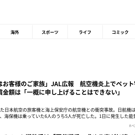
海外
スポーツ
ライフ
コミック
はお客様のご家族」JAL広報 航空機炎上でペッ
償金額は「一概に申し上げることはできない」
きた日本航空の旅客機と海上保安庁の航空機との衝突事故。日航機は
、海保機は乗っていた6人のうち5人が死亡した。1日に発生した能
支援物資を輸送するために離陸しようとした際に起きた今回の事
#
えたが、さらなる悲劇が。事故に遭った日航機では2件のペットの
救出は叶わなかったと