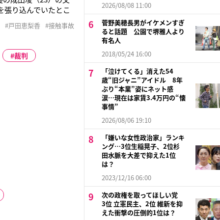
2026/08/08 11:00
を張り込んでいたとこ
いる中で、2人のドラ
菅野美穂長男がイケメンすぎ
#戸田恵梨香
#接触事故
け、記者と知るとかなり
ると話題 公園で堺雅人より
有名人
2018/05/24 16:00
裁判
「泣けてくる」消えた54
歳“旧ジャニ”アイドル 8年
ぶり“本業”姿にネット感
涙…現在は家賃3.4万円の“懐
事情”
2026/08/06 19:10
「嫌いな女性政治家」ランキ
ング…3位生稲晃子、2位杉
田水脈を大差で抑えた1位
は？
2023/12/16 06:00
次の政権を取ってほしい党
3位 立憲民主、2位 維新を抑
えた衝撃の圧倒的1位は？