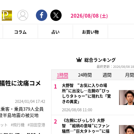
2026/08/08
(土)
コラム
占い
お買い物
総合ランキング
最終更新：2026/08/08 18
1時間
24時間
週間
月間
ト犠牲に沈痛コメ
大野智 “お気に入りの場
所”に出没し…左腕の“びっ
しりタトゥー”に現れた「驚
2024/01/04 17:42
きの異変」
乗客・乗員379人全員
2026/08/08 11:00
登半島地震の被災地
《左腕にびっしり》大野
故。悲劇の連鎖が日本
ペット
#飛行機
#羽田空港
智 “絵柄の意味”にファン
預かりがあったもの
騒然…“巨大タトゥー”に描