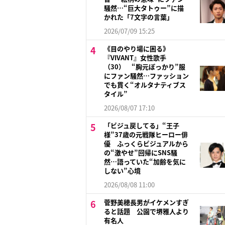
騒然…“巨大タトゥー”に描
かれた「7文字の言葉」
2026/07/09 15:25
《目のやり場に困る》
『VIVANT』女性歌手
（30） “胸元ぽっかり”服
にファン騒然…ファッション
でも貫く“オルタナティブス
タイル”
2026/08/07 17:10
「ビジュ戻してる」“王子
様”37歳の元戦隊ヒーロー俳
優 ふっくらビジュアルから
の“激やせ”回帰にSNS騒
然…語っていた“加齢を気に
しない”心境
2026/08/08 11:00
菅野美穂長男がイケメンすぎ
ると話題 公園で堺雅人より
有名人