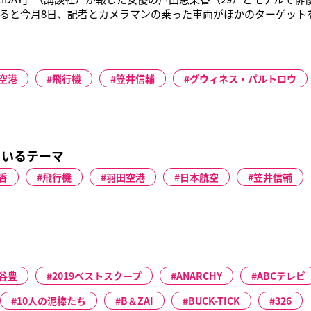
ると今月8日、記者とカメラマンの乗った車両がほかのターゲット
成田がハンドルを握った戸田名義の車両が接触。事故の処理をして
発覚したというのだ。「現場には戸田さんの事務所社長も駆けつ
です。その後
空港
飛行機
笠井信輔
グウィネス・パルトロウ
ているテーマ
香
飛行機
羽田空港
日本航空
笠井信輔
谷豊
2019ベストスクープ
ANARCHY
ABCテレビ
10人の泥棒たち
B＆ZAI
BUCK-TICK
326