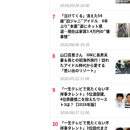
2018/05/24 16:00
「泣けてくる」消えた54
歳“旧ジャニ”アイドル 8年
ぶり“本業”姿にネット感
涙…現在は家賃3.4万円の“懐
事情”
2026/08/06 19:10
山口百恵さん GWに長男夫
妻＆孫との初海外旅行！訪れ
たアイドル時代から愛する
「思い出のリゾート」
2026/05/22 11:00
「一生テレビで見たくない不
祥事タレント」5位渡部建、
4位斉藤慎二を抑えたワース
ト3は？【2026年版】
2026/06/17 11:00
「一生テレビで見たくない不
祥事タレント」3位田代まさ