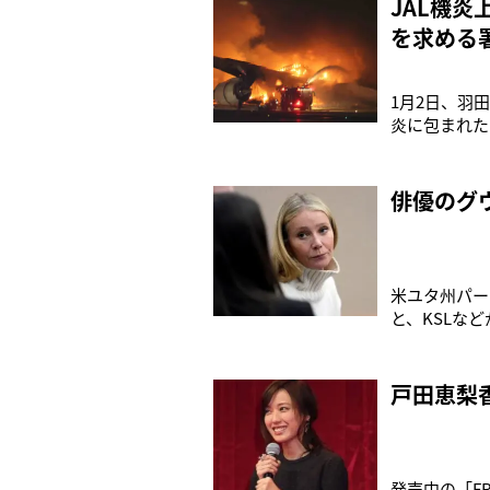
JAL機
を求める署
1月2日、羽
炎に包まれた
保安庁機は、
島を襲った地
に物資を搬送
俳優のグ
米ユタ州パー
と、KSLな
キーリゾート
よると、’1
くぶつかり、
戸田恵梨
発売中の「F