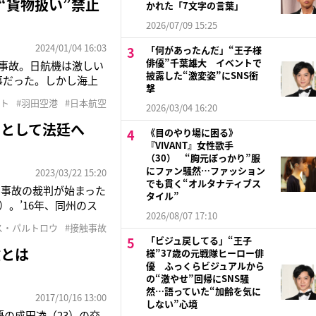
“貨物扱い”禁止
かれた「7文字の言葉」
2026/07/09 15:25
2024/01/04 16:03
「何があったんだ」“王子様
俳優”千葉雄大 イベントで
突事故。日航機は激しい
披露した“激変姿”にSNS衝
事だった。しかし海上
撃
負った。元日に能登半
ット
#羽田空港
#日本航空
2026/03/04 16:20
海上保安庁機は被災地
告として法廷へ
《目のやり場に困る》
『VIVANT』女性歌手
（30） “胸元ぽっかり”服
にファン騒然…ファッション
2023/03/22 15:20
でも貫く“オルタナティブス
ー事故の裁判が始まった
タイル”
。’16年、同州のス
2026/08/07 17:10
訴えている。CNNに
ス・パルトロウ
#接触事故
御不能で、原告に激し
「ビジュ戻してる」“王子
験とは
様”37歳の元戦隊ヒーロー俳
優 ふっくらビジュアルから
の“激やせ”回帰にSNS騒
然…語っていた“加齢を気に
2017/10/16 13:00
しない”心境
優の成田凌（23）の交