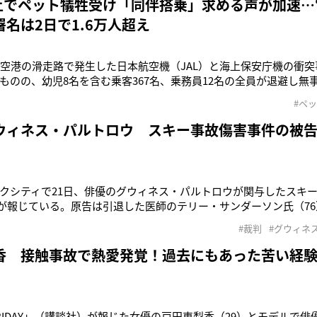
炎上でペット犠牲受け「同伴搭乗」求める声が加速…
名は2日で1.6万人超え
田空港の滑走路で発生した日本航空機（JAL）と海上保安庁機の衝
ものの、幼児8名を含む乗客367名、乗務員12名の全員が退避し無
搭乗していた職員6名中5名が死亡。機長1名は脱出したが、重傷を
#ペ
震に次ぐ凄惨な事故に、日本中が悲しみに包まれている。さらに
するため、新
ウィネス・パルトロウ スキー事故傷害事件の被
クシティで21日、俳優のグウィネス・パルトロウが関与したスキ
どが報じている。原告は引退した医師のテリー・サンダーソン氏（76）
でスキーをしていた際、パルトロウに衝突され重傷を負わされたと
#裁判
#グウィネ
9年にサンダーソン氏側が提出した訴状には「パルトロウの滑りは制
気を失わせ
香 接触事故で熱愛発覚！過去にもあった苦い経
RIDAY」（講談社）が報じた女優の戸田恵梨香（29）とモデルで俳