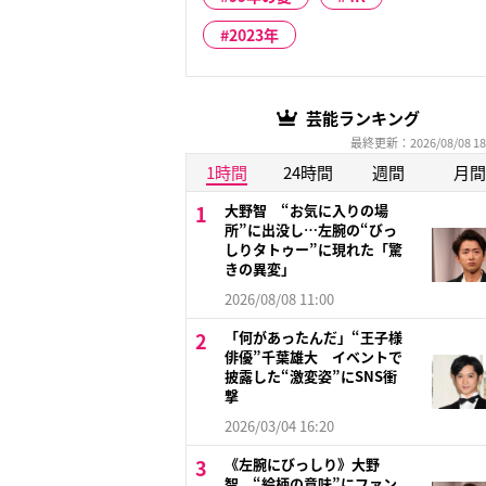
2023年
芸能ランキング
最終更新：2026/08/08 18
1時間
24時間
週間
月間
大野智 “お気に入りの場
所”に出没し…左腕の“びっ
しりタトゥー”に現れた「驚
きの異変」
2026/08/08 11:00
「何があったんだ」“王子様
俳優”千葉雄大 イベントで
披露した“激変姿”にSNS衝
撃
2026/03/04 16:20
《左腕にびっしり》大野
智 “絵柄の意味”にファン