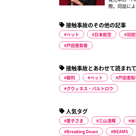
際。同誌によ
ろ、たまたま
イブデートが
接触事故のその他の記事
動揺したそう
ペット
日本航空
羽田
戸田恵梨香
接触事故とあわせて読まれ
裁判
ペット
戸田恵梨
グウィネス・パルトロウ
人気タグ
愛子さま
三山凌輝
水
Breaking Down
BEAMS