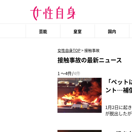
芸能
皇室
国内
女性自身TOP
>
接触事故
接触事故の最新ニュース
1 ～4件/
4件
「ペット
ント…補
1月2日に起
が脱出したが
へ、海保機が
中に衝撃を与
の、いずれも