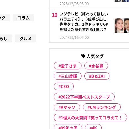
2023/12/03 06:00
フジテレビ【終わってほしい
ック
コラム
バラエティ】、3位呼び出し
先生タナカ、2位ドッキリGP
を抑えた意外すぎる1位は？
2024/11/16 06:00
らし
グルメ
人気タグ
愛子さま
水谷豊
三山凌輝
B＆ZAI
CEO
2022下半期ベストスクープ
Aマッソ
CMランキング
1億人の大質問!?笑ってコラえて！
99年の愛
4K