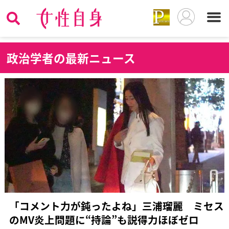
政
治学者の最新ニュース
「コメント力が鈍ったよね」三浦瑠麗 ミセス
のMV炎上問題に“持論”も説得力ほぼゼロ