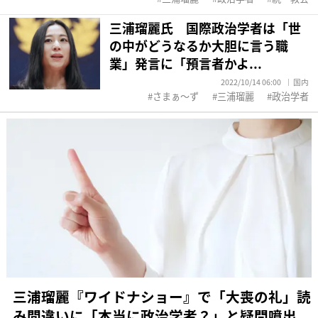
三浦瑠麗氏 国際政治学者は「世
の中がどうなるか大胆に言う職
業」発言に「預言者かよ...
2022/10/14 06:00
国内
さまぁ～ず
三浦瑠麗
政治学者
三浦瑠麗『ワイドナショー』で「大喪の礼」読
み間違いに「本当に政治学者？」と疑問噴出