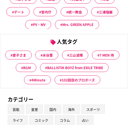
デート
宮内庁
統一教会
三浦瑠麗
PV・MV
Mrs. GREEN APPLE
人気タグ
愛子さま
水谷豊
三山凌輝
7 MEN 侍
BGM
BALLISTIK BOYZ from EXILE TRIBE
4Minute
102回目のプロポーズ
カテゴリー
芸能
皇室
国内
海外
スポーツ
ライフ
コミック
コラム
占い