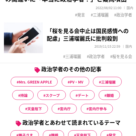
2022/08/02 11:00
国内
発言
三浦瑠麗
政治学者
「桜を見る会中止は国民感情への
配慮」三浦瑠麗氏に批判殺到
2019/11/15 22:59
国内
三浦瑠麗
政治学者
桜を見る会
政治学者のその他の記事
Mrs. GREEN APPLE
PV・MV
三浦瑠麗
持論
スクープ
デート
離婚
天皇陛下
宮内庁
宮内庁参与
政治学者とあわせて読まれているテーマ
雅子さま
離婚
天皇陛下
発言