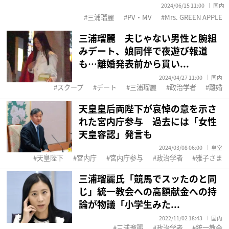
2024/06/15 11:00
国内
三浦瑠麗
PV・MV
Mrs. GREEN APPLE
三浦瑠麗 夫じゃない男性と腕組
みデート、娘同伴で夜遊び報道
も…離婚発表前から貫い...
2024/04/27 11:00
国内
スクープ
デート
三浦瑠麗
政治学者
離婚
天皇皇后両陛下が哀悼の意を示さ
れた宮内庁参与 過去には「女性
天皇容認」発言も
2024/03/08 06:00
皇室
天皇陛下
宮内庁
宮内庁参与
政治学者
雅子さま
三浦瑠麗氏「競馬でスッたのと同
じ」統一教会への高額献金への持
論が物議「小学生みた...
2022/11/02 18:43
国内
三浦瑠麗
政治学者
統一教会