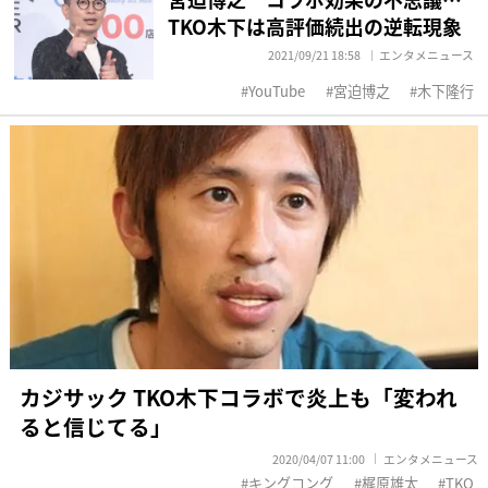
TKO木下は高評価続出の逆転現象
2021/09/21 18:58
エンタメニュース
YouTube
宮迫博之
木下隆行
カジサック TKO木下コラボで炎上も「変われ
ると信じてる」
2020/04/07 11:00
エンタメニュース
キングコング
梶原雄太
TKO