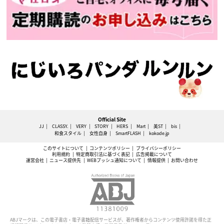
Official Site
JJ
CLASSY.
VERY
STORY
HERS
Mart
美ST
bis
和食スタイル
女性自身
SmartFLASH
kokode.jp
このサイトについて
コンテンツポリシー
プライバシーポリシー
利用規約
特定商取引法に基づく表記
広告掲載について
運営会社
ニュース提供先
WEBプッシュ通知について
情報提供
お問い合わせ
ABJマークは、この電子書店・電子書籍配信サービスが、著作権者からコンテンツ使用許諾を得た正