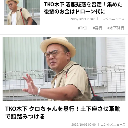
TKO木下 着服疑惑を否定！集めた
後輩のお金はドローン代に
2019/10/01 00:00
エンタメニュース
TKO
暴行
木下隆行
TKO木下 クロちゃんを暴行！土下座させ革靴
で頭踏みつける
2019/10/01 00:00
エンタメニュース