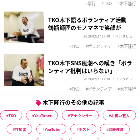
暴行
TKO
木下隆行
TKO木下語るボランティア活動
鶴瓶師匠のモノマネで笑顔が
2019/02/27 17:30
インタビュー
TKO
ボランティア
木下隆行
TKO木下SNS風潮への嘆き「ボラ
ンティア批判はいらない」
2019/02/27 17:30
インタビュー
TKO
ボランティア
木下隆行
木下隆行のその他の記事
TKO
YouTuber
アナウンサー
お笑い芸人
性加害
YouTube
ホスト
歌舞伎町