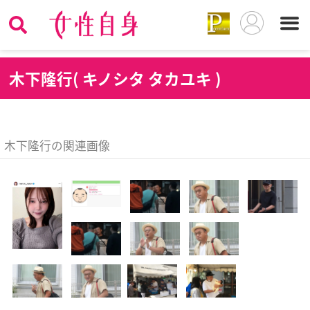
木
下隆行( キノシタ タカユキ )
木下隆行の関連画像