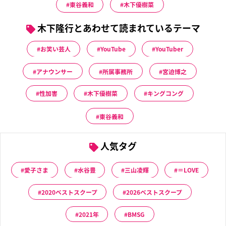
東谷義和
木下優樹菜
木下隆行とあわせて読まれているテーマ
お笑い芸人
YouTube
YouTuber
アナウンサー
所属事務所
宮迫博之
性加害
木下優樹菜
キングコング
東谷義和
人気タグ
愛子さま
水谷豊
三山凌輝
＝LOVE
2020ベストスクープ
2026ベストスクープ
2021年
BMSG