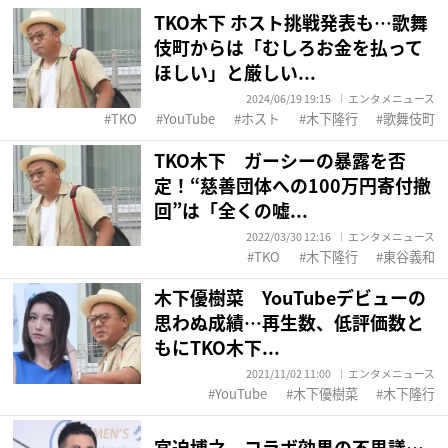
TKO木下 ホスト挑戦発表も…歌舞
伎町からは「むしろお金を払って
ほしい」と厳しい...
2024/06/19 19:15
エンタメニュース
TKO
YouTube
ホスト
木下隆行
歌舞伎町
TKO木下 ガーシーの暴露を否
定！“慈善団体への100万円寄付撤
回”は「全くの嘘...
2022/03/30 12:16
エンタメニュース
TKO
木下隆行
東谷義和
木下優樹菜 YouTubeデビューの
思わぬ成績…再生数、低評価数と
もにTKO木下...
2021/11/02 11:00
エンタメニュース
YouTube
木下優樹菜
木下隆行
宮迫博之 コラボ効果の不思議…