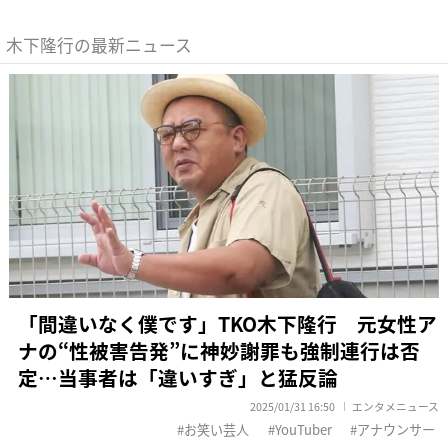
木下隆行の最新ニュース
「間違いなく僕です」TKO木下隆行 元女性ア
ナの“性被害告発”に神妙謝罪も強制連行は否
定…当事者は「違いすぎ」と猛反論
2025/01/31 16:50
エンタメニュース
お笑い芸人
YouTuber
アナウンサー