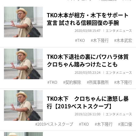
TKO木本が相方・木下をサポート
宣言 試される信頼回復の手腕
2020/03/08 15:47
エンタメニュース
TKO
木下隆行
木本武宏
TKO木下退社の裏にパワハラ体質
クロちゃん踏みつけたことも
2020/03/05 23:24
エンタメニュース
TKO
契約解除
所属事務所
木下隆行
TKO木下 クロちゃんに激怒し暴
行【2019ベストスクープ】
2019/12/26 11:00
エンタメニュース
2019ベストスクープ
TKO
木下隆行
濱口優