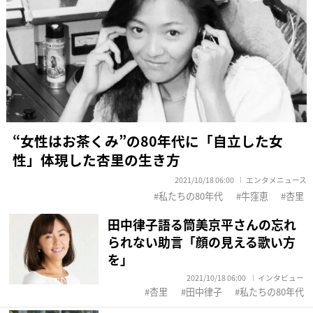
“女性はお茶くみ”の80年代に「自立した女
性」体現した杏里の生き方
2021/10/18 06:00
エンタメニュース
私たちの80年代
牛窪恵
杏里
田中律子語る筒美京平さんの忘れ
られない助言「顔の見える歌い方
を」
2021/10/18 06:00
インタビュー
杏里
田中律子
私たちの80年代