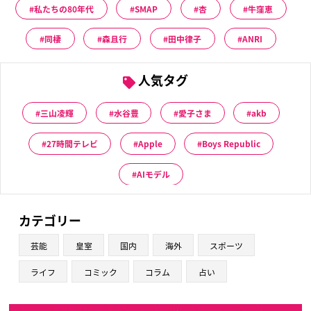
私たちの80年代
SMAP
杏
牛窪恵
同棲
森且行
田中律子
ANRI
人気タグ
三山凌輝
水谷豊
愛子さま
akb
27時間テレビ
Apple
Boys Republic
AIモデル
カテゴリー
芸能
皇室
国内
海外
スポーツ
ライフ
コミック
コラム
占い