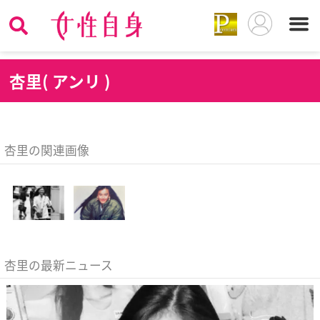
杏
里( アンリ )
杏里の関連画像
杏里の最新ニュース