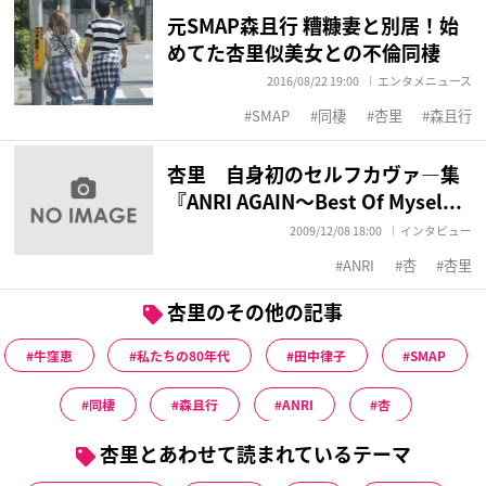
元SMAP森且行 糟糠妻と別居！始
めてた杏里似美女との不倫同棲
2016/08/22 19:00
エンタメニュース
SMAP
同棲
杏里
森且行
杏里 自身初のセルフカヴァ―集
『ANRI AGAIN～Best Of Mysel...
2009/12/08 18:00
インタビュー
ANRI
杏
杏里
杏里のその他の記事
牛窪恵
私たちの80年代
田中律子
SMAP
同棲
森且行
ANRI
杏
杏里とあわせて読まれているテーマ