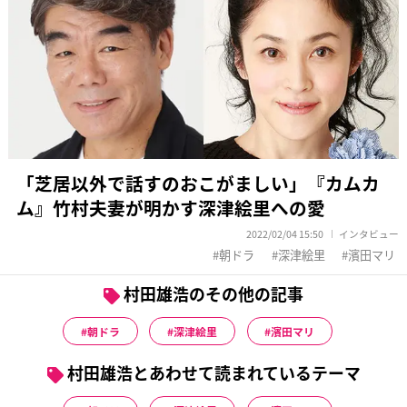
「芝居以外で話すのおこがましい」『カムカ
ム』竹村夫妻が明かす深津絵里への愛
2022/02/04 15:50
インタビュー
朝ドラ
深津絵里
濱田マリ
村田雄浩のその他の記事
朝ドラ
深津絵里
濱田マリ
村田雄浩とあわせて読まれているテーマ