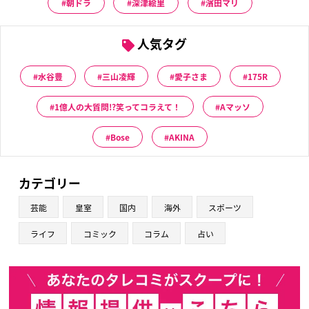
朝ドラ
深津絵里
濱田マリ
人気タグ
水谷豊
三山凌輝
愛子さま
175R
1億人の大質問!?笑ってコラえて！
Aマッソ
Bose
AKINA
カテゴリー
芸能
皇室
国内
海外
スポーツ
ライフ
コミック
コラム
占い