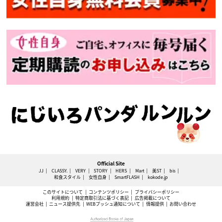
Official Site
JJ
CLASSY.
VERY
STORY
HERS
Mart
美ST
bis
和食スタイル
女性自身
SmartFLASH
kokode.jp
このサイトについて
コンテンツポリシー
プライバシーポリシー
利用規約
特定商取引法に基づく表記
広告掲載について
運営会社
ニュース提供先
WEBプッシュ通知について
情報提供
お問い合わせ