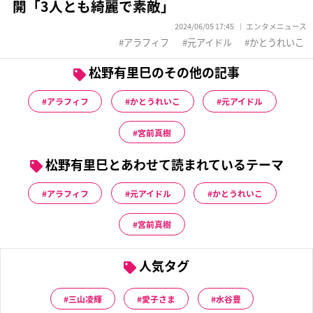
開「3人とも綺麗で素敵」
2024/06/05 17:45
エンタメニュース
アラフィフ
元アイドル
かとうれいこ
松野有里巳のその他の記事
アラフィフ
かとうれいこ
元アイドル
宮前真樹
松野有里巳とあわせて読まれているテーマ
アラフィフ
元アイドル
かとうれいこ
宮前真樹
人気タグ
三山凌輝
愛子さま
水谷豊