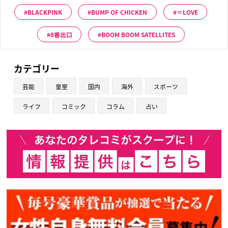
BLACKPINK
BUMP OF CHICKEN
＝LOVE
8番出口
BOOM BOOM SATELLITES
カテゴリー
芸能
皇室
国内
海外
スポーツ
ライフ
コミック
コラム
占い