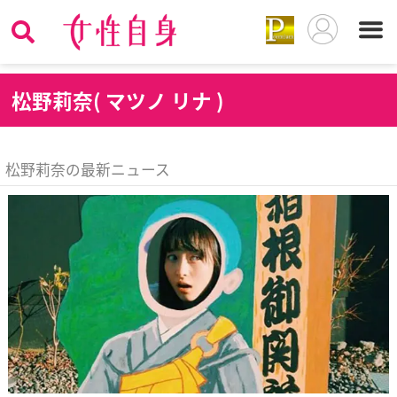
松
野莉奈( マツノ リナ )
松野莉奈の最新ニュース