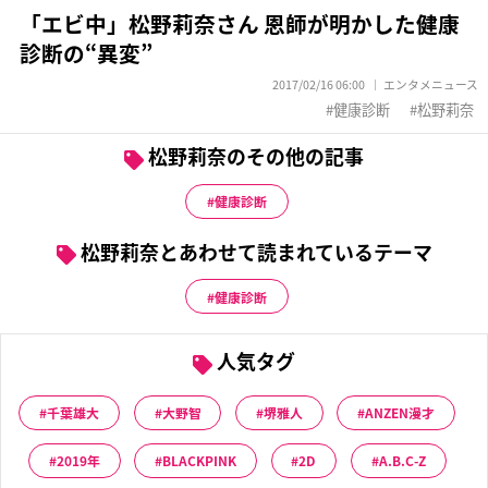
「エビ中」松野莉奈さん 恩師が明かした健康
診断の“異変”
2017/02/16 06:00
エンタメニュース
健康診断
松野莉奈
松野莉奈のその他の記事
健康診断
松野莉奈とあわせて読まれているテーマ
健康診断
人気タグ
千葉雄大
大野智
堺雅人
ANZEN漫才
2019年
BLACKPINK
2D
A.B.C-Z