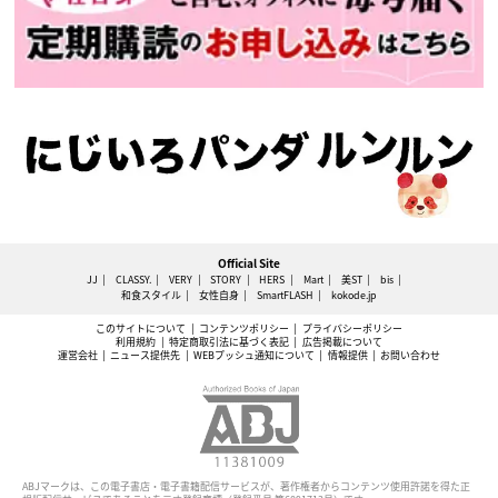
Official Site
JJ
CLASSY.
VERY
STORY
HERS
Mart
美ST
bis
和食スタイル
女性自身
SmartFLASH
kokode.jp
このサイトについて
コンテンツポリシー
プライバシーポリシー
利用規約
特定商取引法に基づく表記
広告掲載について
運営会社
ニュース提供先
WEBプッシュ通知について
情報提供
お問い合わせ
ABJマークは、この電子書店・電子書籍配信サービスが、著作権者からコンテンツ使用許諾を得た正