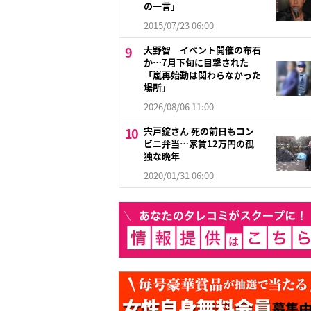
の一言」
2015/07/23 06:00
大野智 イベント開催の布石
か…7月下旬に目撃された
「嵐再始動は関わらなかった
場所」
2026/08/06 11:00
宍戸錠さん 死の前日もコン
ビニ弁当…家賃12万円の孤
独な晩年
2020/01/31 06:00