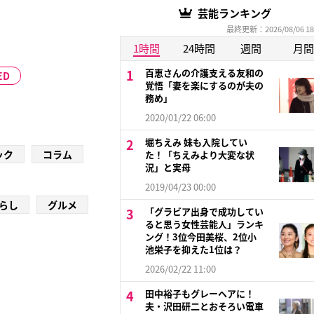
芸能ランキング
最終更新：2026/08/06 18
1時間
24時間
週間
月間
百恵さんの介護支える友和の
ED
覚悟「妻を楽にするのが夫の
務め」
2020/01/22 06:00
堀ちえみ 妹も入院してい
ック
コラム
た！「ちえみより大変な状
況」と実母
2019/04/23 00:00
らし
グルメ
「グラビア出身で成功してい
ると思う女性芸能人」ランキ
ング！3位今田美桜、2位小
池栄子を抑えた1位は？
2026/02/22 11:00
田中裕子もグレーヘアに！
夫・沢田研二とおそろい電車