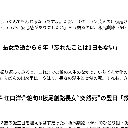
しいなんてもんじゃないですよ。ただ、（ベテラン芸人の）板尾さ
というか、安心感がありましたね」そう語るのは、板尾創路（54
23日全国東宝系公開）で主演を務めた菅田将暉（24）。又吉直樹（
原作とする今作で、菅田はお笑いコンビ「スパークス」の徳永を
じたのは、実際の
 長女急逝から６年「忘れたことは1日もない」
を振り返ってみると、これまでの僕の人生のなかで、いちばん変化の
いちばんの出来事は、やはり、長女の誕生と突然の死。それも、き
にとってよかったと思う」そう語るのは板尾創路（51）。自身の3
・モア刊）を最初に出版したのが06年。この２月末に、最終巻とな
。『板尾日
子 江口洋介絶句!!板尾創路長女“突然死”の翌日「
２歳の誕生日を迎えるはずだった、板尾創路（46）のひとり娘・