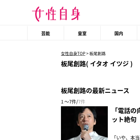
芸能
皇室
国内
女性自身TOP
>
板尾創路
板尾創路( イタオ イツジ )
板尾創路の最新ニュース
1 ～7件/
7件
「電話の
ット絶句
「いや、本当