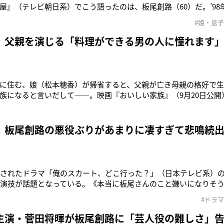
屋』（テレビ朝日系）でこう語ったのは、板尾創路（60）だ。’98
尾。’07年9月に長女の英美さんが誕生したものの、英美さんは’09
#娘・息子
ずか1歳11ヵ月の命だった。そんな愛娘との早すぎる別れを板尾は
同
、父親を演じる「料理ができる男の人に憧れます
に住む、娘（松本穂香）が帰省すると、父親が亡き母親の格好で
族になると言いだして――。映画『おいしい家族』（9月20日公開
父親・青治を演じる板尾創路（56）の圧倒的な存在感に見入って
青治は人が好きなんだろうなと思いましたね。ジェンダー的なこと
きなんだろうと思
」板尾創路の悪役ぶりがあまりに凄すぎて悲鳴続
送されたドラマ「俺のスカート、どこ行った？」（日本テレビ系）の
の演技が話題となっている。《本当に板尾さんのこと嫌いになりそ
で腹立ちました》《役にはまりすぎてて本当いらいらする》など
#ドラマ
視聴者が続出しているのだ。ドラマで板尾は永瀬廉（20）に暴力
や主演の古田新太（
主演・菅田将暉が板尾創路に「芸人役の難しさ」