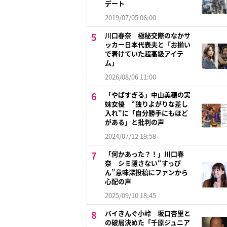
デート
2019/07/05 06:00
川口春奈 極秘交際のなかサ
ッカー日本代表夫と「お揃い
で着けていた超高級アイテ
ム」
2026/08/06 11:00
「やばすぎる」中山美穂の実
妹女優 “独りよがりな差し
入れ”に「自分勝手にもほど
がある」と批判の声
2024/07/12 19:58
「何かあった？！」川口春
奈 シミ隠さない“すっぴ
ん”意味深投稿にファンから
心配の声
2025/09/10 18:45
バイきんぐ小峠 坂口杏里と
の破局決めた「千原ジュニア