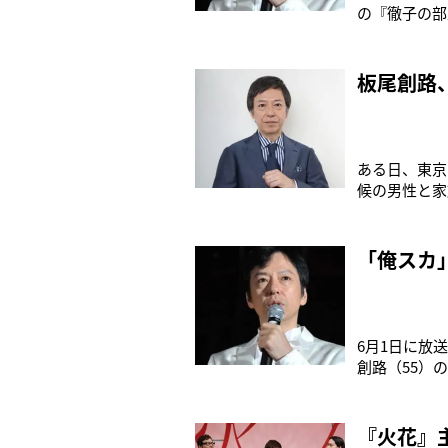
の『徹子の部
と結婚した板
なり急逝。わ
た。‘13年、
板尾創路
ある日、東京
候の男性と家
況ながらも、
な作品だ。「
の関わりが好
「俺スカ
6月1日に放
創路（55）
ますぎて本気
感情的になる
を演じ、永瀬
『火花』