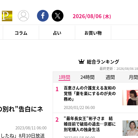
2026/08/06
(木)
コラム
占い
お買い物
総合ランキング
最終更新：2026/08/06 18
1時間
24時間
週間
月間
百恵さんの介護支える友和の
覚悟「妻を楽にするのが夫の
務め」
の別れ”告白にネ
2020/01/22 06:00
“最年長女王”彬子さま 結
婚目前で破局の過去…京都に
2023/08/11 06:00
別宅購入の独身生活
たね」8月10日放送
2022/01/15 06:00