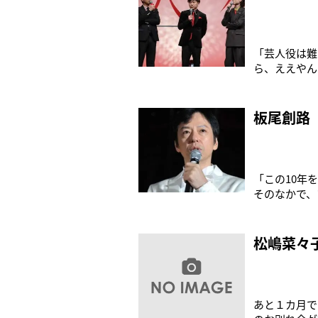
「芸人役は難
ら、ええやん
花』（11月
た同名小説を
方・山下を演
板尾創路
「この10年
そのなかで、
とは、僕自身
記』（リトル
発売になった
松嶋菜々
あと１カ月で