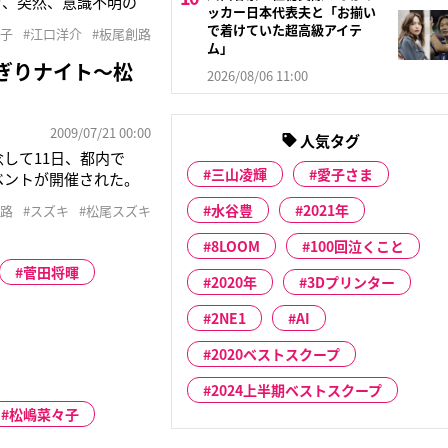
ぎ、突然、意識不明の
ッカー日本代表夫と「お揃い
。死因は不明。“乳児
で着けていた超高級アイテ
々子
#江口洋介
#板尾創路
の関係者も多数、献花
ム」
ぎりナイト～松
2026/08/06 11:00
2009/07/21 00:00
人気タグ
念して11日、都内で
三山凌輝
愛子さま
ベントが開催された。
ファンのチケットをも
水谷豊
2021年
創路
#スズキ
#松尾スズキ
を切れないと面白くな
8LOOM
100回泣くこと
菅田将暉
2020年
3Dプリンター
2NE1
AI
2020ベストスクープ
2024上半期ベストスクープ
松嶋菜々子