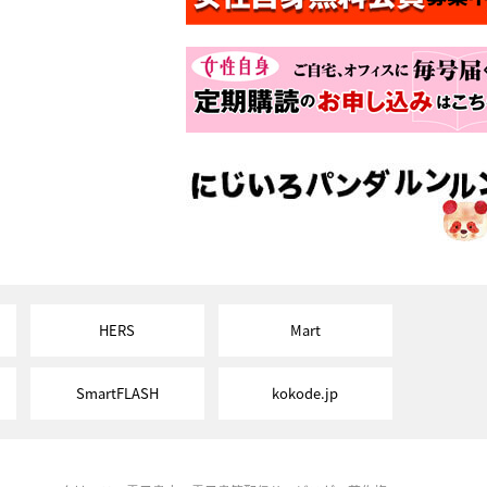
HERS
Mart
SmartFLASH
kokode.jp