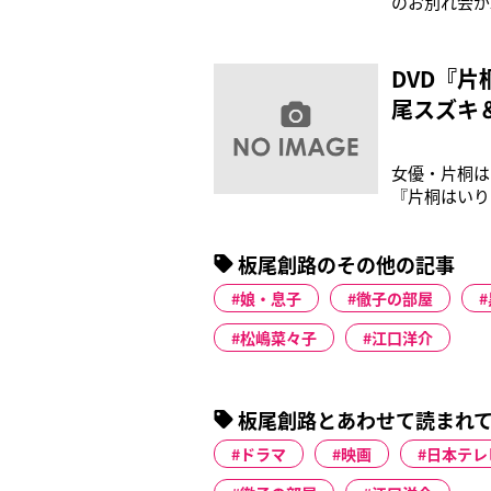
のお別れ会が
状態になった
突然死症候群
に訪れ、その
DVD『
尾スズキ
女優・片桐は
『片桐はいり
片桐は学生時
ぎると「バイ
板尾創路のその他の記事
い！」ともぎ
娘・息子
徹子の部屋
松嶋菜々子
江口洋介
板尾創路とあわせて読まれ
ドラマ
映画
日本テレ