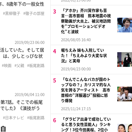
年、8歳年下の一般女性
年8月に突然意識不明と
「アホか」芥川賞作家も苦
#黒柳徹子
#徹子の部屋
言…高市首相 熊本地震の視
冒頭のように明かし
察動画が大炎上、被災地訪問
」
を“プロモーションビデオ
化”と波紋
2026/08/05 16:40
2019/09/23 06:00
生活していた。そして居
堀ちえみ 妹も入院してい
た！「ちえみより大変な状
）は、少しとっぴな状
況」と実母
しまう。温かくて不思議
#映画
#父親
#板尾創路
や性別を超えて、人と
2019/04/23 00:00
出
「なんでこんなバカが国のト
ップなの？」カリスマ的な人
気を誇るアーティスト 高市
2019/06/04 11:00
首相の“洋服選び”投稿に怒
り爆発
第7話。そこでの板尾
うでした》《演技がう
2025/11/24 17:15
など、板尾の悪役ぶりに
#日本テレビ
#板尾創路
「グラビア出身で成功してい
をふるい続ける父親役
ると思う女性芸能人」ランキ
告白
ング！3位今田美桜、2位小