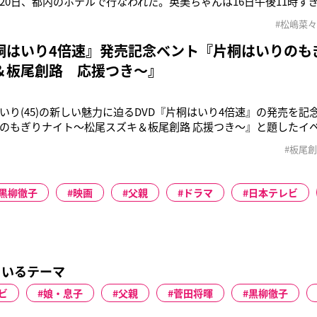
20日、都内のホテルで行なわれた。英美ちゃんは16日午後11時す
。救急車で都内の病院に搬送されたが、そのまま帰らぬ人となった
#松嶋菜
”と見られている。現在、板尾が出演中のドラマ『救命病棟24時』
なかに、主演の
片桐はいり4倍速』発売記念ベント『片桐はいりのも
＆板尾創路 応援つき～』
いり(45)の新しい魅力に迫るDVD『片桐はいり4倍速』の発売を記
のもぎりナイト～松尾スズキ＆板尾創路 応援つき～』と題したイ
代に映画館でもぎり嬢のバイトを経験しており、この日も340人の
#板尾
トをして以来、点線を見ると切りたくなる。しかも連続して点線
りへのこだわり
黒柳徹子
映画
父親
ドラマ
日本テレビ
ているテーマ
ビ
娘・息子
父親
菅田将暉
黒柳徹子