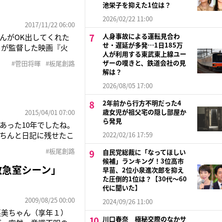
池栄子を抑えた1位は？
2026/02/22 11:00
2017/11/22 06:00
人身事故による運転見合わ
んがOK出してくれた
せ・遅延が多発…1日185万
）が監督した映画『火
人が利用する東武東上線ユー
37）が芥川賞を受賞し
ザーの嘆きと、鉄道会社の見
#菅田将暉
#板尾創路
演じている。徳永の相
解は？
2026/08/05 17:00
2年前から行方不明だった4
歳女児が祖父宅の隠し部屋か
2015/04/01 07:00
ら発見
あった10年でしたね。
ちんと日記に残せたこ
2022/02/16 17:59
65日を綴った『板尾日
#板尾創路
自民党総裁に「なってほしい
る『板尾日記10』が
候補」ランキング！3位高市
救急室シーン」
早苗、2位小泉進次郎を抑え
た圧倒的1位は？【30代〜60
代に聞いた】
2009/08/25 00:00
2024/09/26 11:00
英美ちゃん（享年１）
川口春奈 極秘交際のなかサ