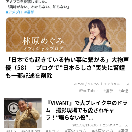
「日本でも起きている怖い事に繋がる」大物声
優（58） ブログで“日本らしさ”喪失に警鐘
も一部記述を削除
2025/06/09 18:55
エンタメニュース
YouTuber
選挙
声優
『VIVANT』で大ブレイク中のドラ
ム 撮影現場でも愛されキャ
ラ！“喋らない役”...
2023/09/13 06:00
エンタメニュース
TBS
YouTuber
ドラマ
富栄ドラム
林原めぐみ
男優