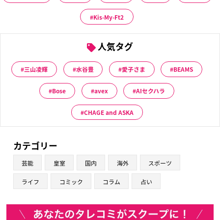
Kis-My-Ft2
人気タグ
三山凌輝
水谷豊
愛子さま
BEAMS
Bose
avex
AIセクハラ
CHAGE and ASKA
カテゴリー
芸能
皇室
国内
海外
スポーツ
ライフ
コミック
コラム
占い