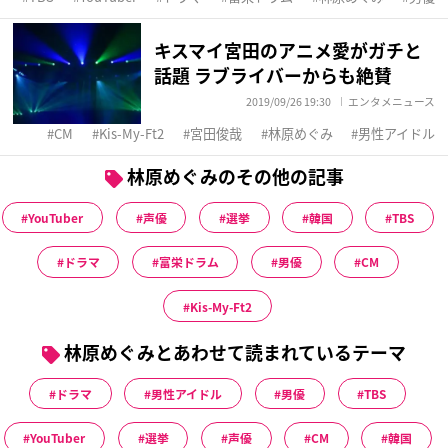
キスマイ宮田のアニメ愛がガチと
話題 ラブライバーからも絶賛
2019/09/26 19:30
エンタメニュース
CM
Kis-My-Ft2
宮田俊哉
林原めぐみ
男性アイドル
林原めぐみのその他の記事
YouTuber
声優
選挙
韓国
TBS
ドラマ
富栄ドラム
男優
CM
Kis-My-Ft2
林原めぐみとあわせて読まれているテーマ
ドラマ
男性アイドル
男優
TBS
YouTuber
選挙
声優
CM
韓国