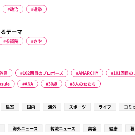
政治
選挙
いるテーマ
参議院
さや
谷豊
102回目のプロポーズ
ANARCHY
101回目
psule
ANA
30歳
8人の女たち
皇室
国内
海外
スポーツ
ライフ
コミ
海外ニュース
韓流ニュース
美容
健康
暮