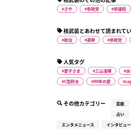
さや
参政党
参議院
核武装とあわせて読まれて
政治
選挙
参政党
人気タグ
愛子さま
三山凌輝
水
C型肝炎
99年の愛
ca
その他カテゴリー
芸能
占い
エンタメニュース
インタビュー