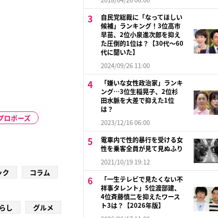
自民党総裁に「なってほしい
候補」ランキング！3位高市
早苗、2位小泉進次郎を抑え
た圧倒的1位は？【30代〜60
代に聞いた】
2024/09/26 11:00
「嫌いな女性政治家」ランキ
ング…3位生稲晃子、2位杉
田水脈を大差で抑えた1位
は？
のプロポーズ
2023/12/16 06:00
電車内で性的暴行を受ける女
性を乗客全員が見て見ぬふり
2021/10/19 19:12
ック
コラム
「一生テレビで見たくない不
祥事タレント」5位渡部建、
4位斉藤慎二を抑えたワース
ト3は？【2026年版】
らし
グルメ