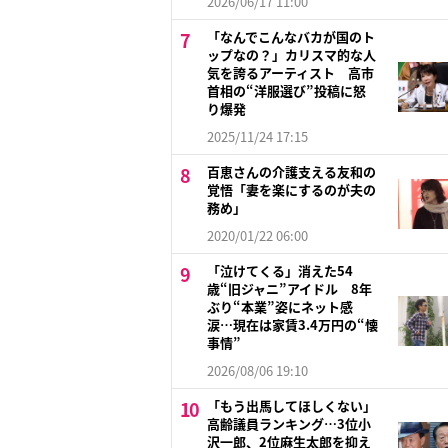
2026/06/17 11:00
「なんでこんなバカが国のト
ップなの？」カリスマ的な人
気を誇るアーティスト 高市
首相の“洋服選び”投稿に怒
り爆発
2025/11/24 17:15
百恵さんの介護支える友和の
覚悟「妻を楽にするのが夫の
務め」
2020/01/22 06:00
「泣けてくる」消えた54
歳“旧ジャニ”アイドル 8年
ぶり“本業”姿にネット感
涙…現在は家賃3.4万円の“懐
事情”
2026/08/06 19:10
「もう出馬してほしくない」
高齢議員ランキング…3位小
沢一郎、2位麻生太郎を抑え