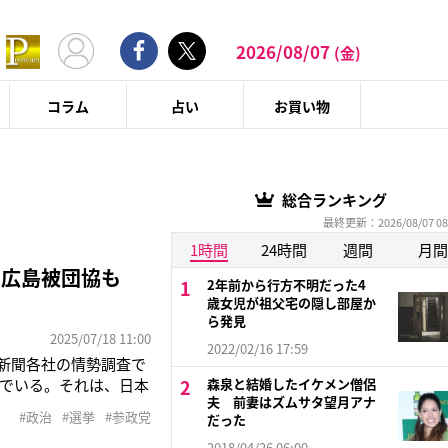
2026/08/07
(金)
コラム
占い
お買い物
総合ランキング
最終更新：2026/08/07 08
1時間
24時間
週間
月間
…広島被団協も
2年前から行方不明だった4
歳女児が祖父宅の隠し部屋か
ら発見
2025/07/18 11:00
2022/02/16 17:59
。新聞各社の情勢調査で
んでいる。それは、日本
森泉と結婚したイケメン僧侶
夫 前妻はズムサタ望月アナ
われた「投票誰にする会
#政治
#選挙
#参政党
だった
区から出馬する候補者
2018/04/26 06:00