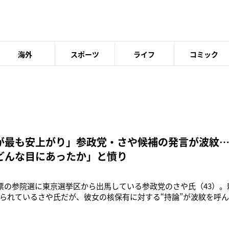
海外
スポーツ
ライフ
コミック
が最も安上がり」参政党・さや候補の発言が波紋
どんな目にあったか」と憤り
開票の参院選に東京選挙区から出馬している参政党のさや氏（43）
られているさや氏だが、彼女の核保有に対する“持論”が波紋を呼
局が運営するYouTubeチャンネル『日テレNEWS』で7月3日に行
025東京選挙区～」と題されたライブ配信番組でのこと。東京選挙
招