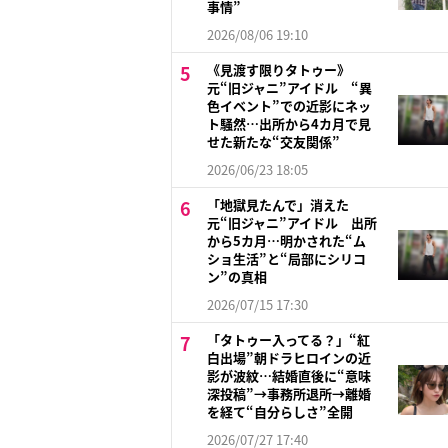
事情”
2026/08/06 19:10
《見渡す限りタトゥー》
元“旧ジャニ”アイドル “異
色イベント”での近影にネッ
ト騒然…出所から4カ月で見
せた新たな“交友関係”
2026/06/23 18:05
「地獄見たんで」消えた
元“旧ジャニ”アイドル 出所
から5カ月…明かされた“ム
ショ生活”と“局部にシリコ
ン”の真相
2026/07/15 17:30
「タトゥー入ってる？」“紅
白出場”朝ドラヒロインの近
影が波紋…結婚直後に“意味
深投稿”→事務所退所→離婚
を経て“自分らしさ”全開
2026/07/27 17:40