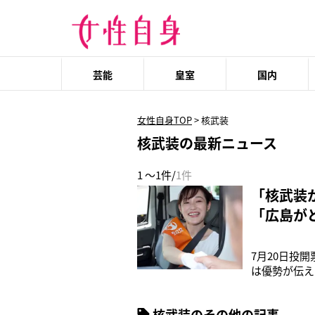
芸能
皇室
国内
女性自身TOP
>
核武装
核武装の最新ニュース
1 ～1件/
1件
「核武装
「広島が
7月20日投
は優勢が伝え
テレビの報道
議～参院選2
核武装のその他の記事
をスタジオに