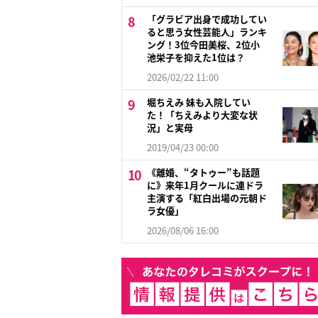
「グラビア出身で成功してい
ると思う女性芸能人」ランキ
ング！3位今田美桜、2位小
池栄子を抑えた1位は？
2026/02/22 11:00
堀ちえみ 妹も入院してい
た！「ちえみより大変な状
況」と実母
2019/04/23 00:00
《離婚、“タトゥー”も話題
に》来年1月クールに連ドラ
主演する「紅白出場の元朝ド
ラ女優」
2026/08/06 16:00