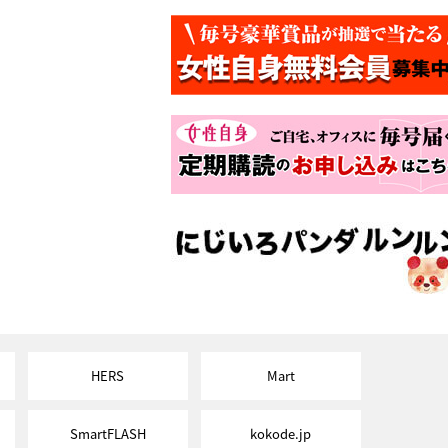
HERS
Mart
SmartFLASH
kokode.jp