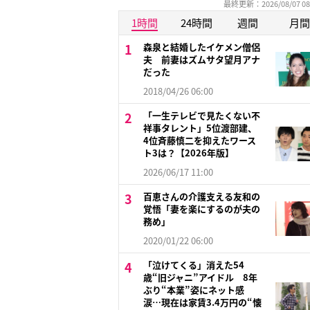
最終更新：2026/08/07 08
1時間
24時間
週間
月間
森泉と結婚したイケメン僧侶
夫 前妻はズムサタ望月アナ
だった
2018/04/26 06:00
「一生テレビで見たくない不
祥事タレント」5位渡部建、
4位斉藤慎二を抑えたワース
ト3は？【2026年版】
2026/06/17 11:00
百恵さんの介護支える友和の
覚悟「妻を楽にするのが夫の
務め」
2020/01/22 06:00
「泣けてくる」消えた54
歳“旧ジャニ”アイドル 8年
ぶり“本業”姿にネット感
涙…現在は家賃3.4万円の“懐