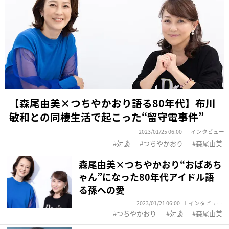
【森尾由美×つちやかおり語る80年代】布川
敏和との同棲生活で起こった“留守電事件”
2023/01/25 06:00
インタビュー
対談
つちやかおり
森尾由美
森尾由美×つちやかおり“おばあち
ゃん”になった80年代アイドル語
る孫への愛
2023/01/21 06:00
インタビュー
つちやかおり
対談
森尾由美