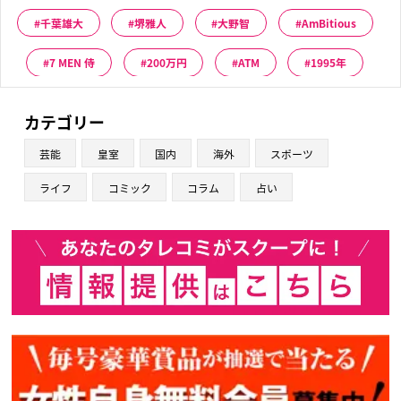
千葉雄大
堺雅人
大野智
AmBitious
7 MEN 侍
200万円
ATM
1995年
カテゴリー
芸能
皇室
国内
海外
スポーツ
ライフ
コミック
コラム
占い