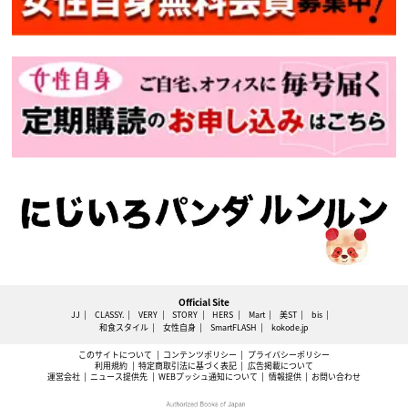
Official Site
JJ
CLASSY.
VERY
STORY
HERS
Mart
美ST
bis
和食スタイル
女性自身
SmartFLASH
kokode.jp
このサイトについて
コンテンツポリシー
プライバシーポリシー
利用規約
特定商取引法に基づく表記
広告掲載について
運営会社
ニュース提供先
WEBプッシュ通知について
情報提供
お問い合わせ