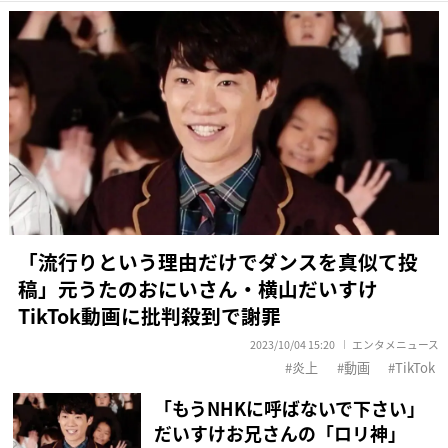
「流行りという理由だけでダンスを真似て投
稿」元うたのおにいさん・横山だいすけ
TikTok動画に批判殺到で謝罪
2023/10/04 15:20
エンタメニュース
炎上
動画
TikTok
「もうNHKに呼ばないで下さい」
だいすけお兄さんの「ロリ神」