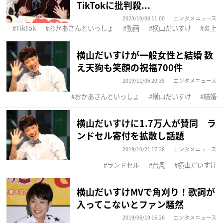
TikTokに批判殺...
2023/10/04 11:00
エンタメニュース
TikTok
おかあさんといっしょ
動画
横山だいすけ
炎上
横山だいすけが一般女性と結婚 数
え天狗も笑顔の祝福700件
2019/11/06 20:38
エンタメニュース
おかあさんといっしょ
横山だいすけ
結婚
横山だいすけに1.7万人が賛同 ラ
ンドセル寄付を拡散し話題
2019/10/21 17:38
エンタメニュース
ランドセル
台風
横山だいすけ
横山だいすけMVで角刈り！歌詞が
入ってこないとファン騒然
2019/06/19 16:26
エンタメニュース