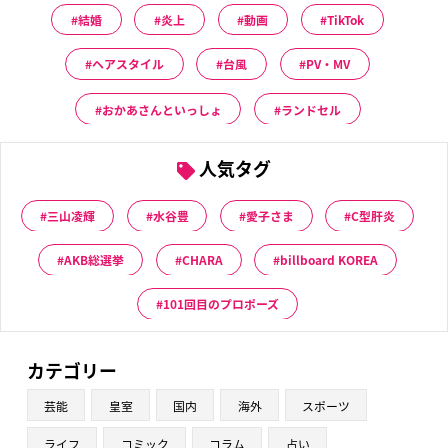
結婚
炎上
動画
TikTok
ヘアスタイル
台風
PV・MV
おかあさんといっしょ
ランドセル
人気タグ
三山凌輝
水谷豊
愛子さま
C型肝炎
AKB総選挙
CHARA
billboard KOREA
101回目のプロポーズ
カテゴリー
芸能
皇室
国内
海外
スポーツ
ライフ
コミック
コラム
占い