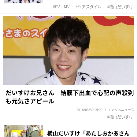
PV・MV
ヘアスタイル
横山だいすけ
だいすけお兄さん 結膜下出血で心配の声殺到
も元気さアピール
2018/03/30 19:00
エンタメニュース
横山だいすけ
横山だいすけ「あたしおかあさん