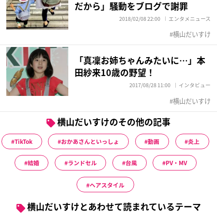
だから」騒動をブログで謝罪
2018/02/08 22:00
エンタメニュース
横山だいすけ
「真凜お姉ちゃんみたいに…」本
田紗来10歳の野望！
2017/08/28 11:00
インタビュー
横山だいすけ
横山だいすけのその他の記事
TikTok
おかあさんといっしょ
動画
炎上
結婚
ランドセル
台風
PV・MV
ヘアスタイル
横山だいすけとあわせて読まれているテーマ