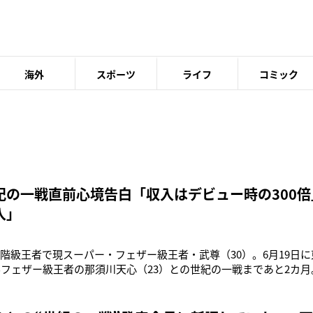
海外
スポーツ
ライフ
コミック
紀の一戦直前心境告白「収入はデビュー時の300倍
入」
の3階級王者で現スーパー・フェザー級王者・武尊（30）。6月19日
世界フェザー級王者の那須川天心（23）との世紀の一戦まであと2カ
チ”を前に、武尊が本誌にだけ、現在の心境から恋愛話、収入事情
まずは、2月に行われたフェザー級王者・軍司泰斗選手（23）との
じたこ