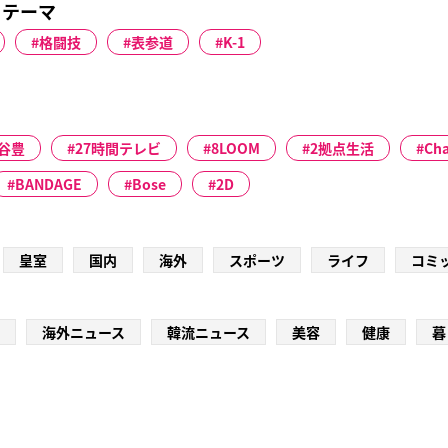
るテーマ
格闘技
表参道
K-1
谷豊
27時間テレビ
8LOOM
2拠点生活
Cha
BANDAGE
Bose
2D
皇室
国内
海外
スポーツ
ライフ
コミ
海外ニュース
韓流ニュース
美容
健康
暮