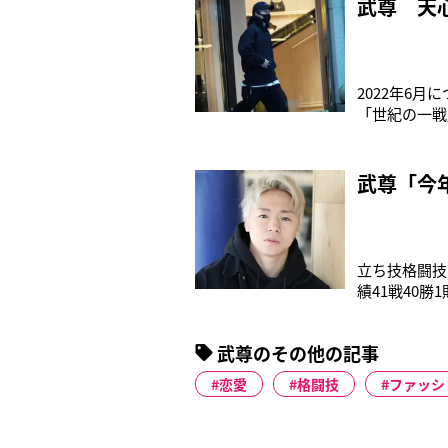
武尊 天
2022年6
「世紀の一戦
東京・表参道
み、キャップは
武尊「今
立ち技格闘技
績41戦40
ートまで聞く
ーK-1を象
武尊のその他の記事
ッシャーはも
恋愛
格闘技
ファッシ