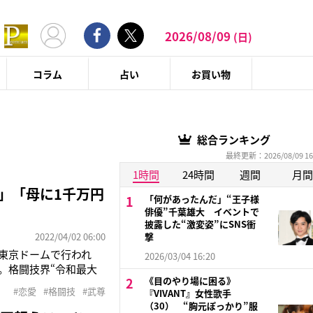
2026/08/09
(日)
コラム
占い
お買い物
総合ランキング
最終更新：2026/08/09 16
1時間
24時間
週間
月間
」「母に1千万円
「何があったんだ」“王子様
俳優”千葉雄大 イベントで
披露した“激変姿”にSNS衝
2022/04/02 06:00
撃
に東京ドームで行われ
2026/03/04 16:20
月。格闘技界“令和最大
《目のやり場に困る》
までを赤裸々に語って
#恋愛
#格闘技
#武尊
『VIVANT』女性歌手
エキシビションマッチ
（30） “胸元ぽっかり”服