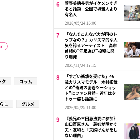
菅野美穂長男がイケメンすぎ
ると話題 公園で堺雅人より
有名人
2018/05/24 16:00
「なんでこんなバカが国のト
ップなの？」カリスマ的な人
気を誇るアーティスト 高市
r
首相の“洋服選び”投稿に怒
り爆発
2025/11/24 17:15
「すごい衝撃を受けた」46
ック
コラム
歳カリスマモデル 木村拓哉
との“奇跡の密着ツーショッ
ト”にファン騒然…近年はタ
トゥー姿も話題に
らし
グルメ
2026/05/25 11:00
《義兄の三回忌法要に参加》
山口百恵さん 義姉が明かす
夫・友和と「夫婦げんかをし
ない理由」