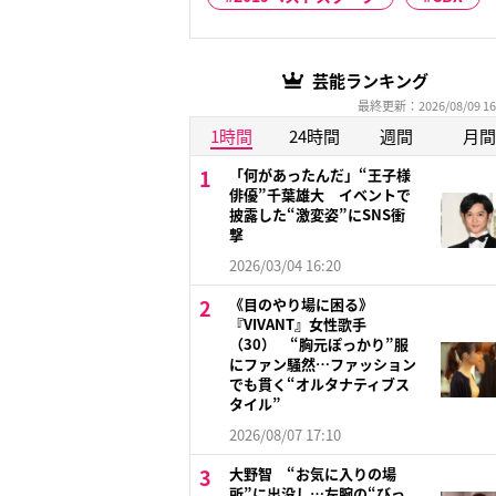
芸能ランキング
最終更新：2026/08/09 16
1時間
24時間
週間
月間
「何があったんだ」“王子様
俳優”千葉雄大 イベントで
披露した“激変姿”にSNS衝
撃
2026/03/04 16:20
《目のやり場に困る》
『VIVANT』女性歌手
（30） “胸元ぽっかり”服
にファン騒然…ファッション
でも貫く“オルタナティブス
タイル”
2026/08/07 17:10
大野智 “お気に入りの場
所”に出没し…左腕の“びっ