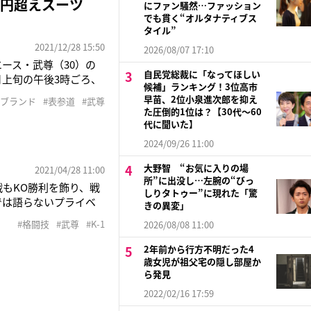
万円超えスーツ
にファン騒然…ファッション
でも貫く“オルタナティブス
タイル”
2021/12/28 15:50
2026/08/07 17:10
エース・武尊（30）の
自民党総裁に「なってほしい
月上旬の午後3時ごろ、
候補」ランキング！3位高市
ートファッションを着込
早苗、2位小泉進次郎を抑え
ンブランド
#表参道
#武尊
のものだ。「武尊選手は
た圧倒的1位は？【30代〜60
代に聞いた】
2024/09/26 11:00
大野智 “お気に入りの場
2021/04/28 11:00
所”に出没し…左腕の“びっ
戦もKO勝利を飾り、戦
しりタトゥー”に現れた「驚
では語らないプライベ
きの異変」
顔の一部始終ーー。ー
#格闘技
#武尊
#K-1
2026/08/08 11:00
？「そうですね。プレ
2年前から行方不明だった4
歳女児が祖父宅の隠し部屋か
ら発見
2022/02/16 17:59