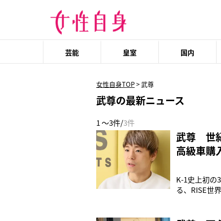
芸能
皇室
国内
女性自身TOP
>
武尊
武尊の最新ニュース
1 ～3件/
3件
武尊 世
高級車購
K-1史上初
る、RISE
のビッグマッ
くれた。ーー
について、感