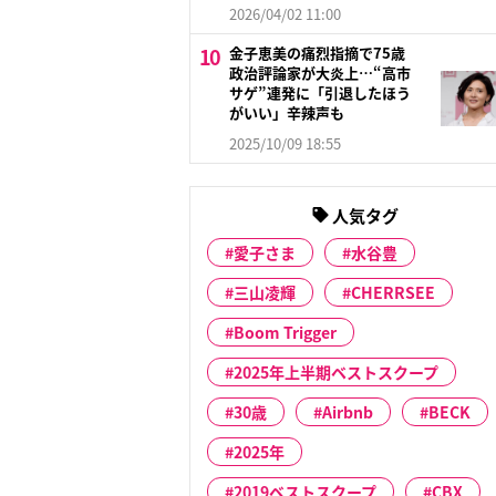
2026/04/02 11:00
金子恵美の痛烈指摘で75歳
政治評論家が大炎上…“高市
サゲ”連発に「引退したほう
がいい」辛辣声も
2025/10/09 18:55
人気タグ
愛子さま
水谷豊
三山凌輝
CHERRSEE
Boom Trigger
2025年上半期ベストスクープ
30歳
Airbnb
BECK
2025年
2019ベストスクープ
CBX