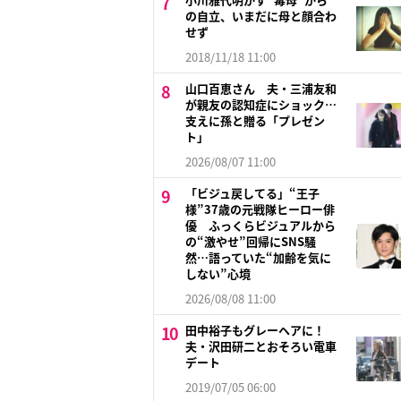
の自立、いまだに母と顔合わ
せず
2018/11/18 11:00
山口百恵さん 夫・三浦友和
が親友の認知症にショック…
支えに孫と贈る「プレゼン
ト」
2026/08/07 11:00
「ビジュ戻してる」“王子
様”37歳の元戦隊ヒーロー俳
優 ふっくらビジュアルから
の“激やせ”回帰にSNS騒
然…語っていた“加齢を気に
しない”心境
2026/08/08 11:00
田中裕子もグレーヘアに！
夫・沢田研二とおそろい電車
デート
2019/07/05 06:00