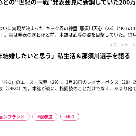
心との“世紀の一戦”発表会見に新調していた200
月についに実現が決まった“キック界の神童”那須川天心（23）とK-1の
」。実は発表の20日ほど前、本誌は武尊の姿を目撃していた。12
の高級ブティック「GUCCI」を訪れていた武尊。全身黒のストリ
#ファッショ
自身がデザインしたブランド『UPD'T-UNPRECEDENTED』
年結婚したいと思う」私生活＆那須川選手を語る
「K-1」のエース・武尊（29）。3月28日のレオナ・ペタス（28）
勝1敗（24KO）だ。本誌が彼に、格闘技のことだけでなく、あまり他
と、真摯に、そしてユーモアを交えて答えてくれた。知られざる素
徴する代表と言われていますが、それ故のプレッシャーはありますか
ち
ョンブランド
表参道
K-1