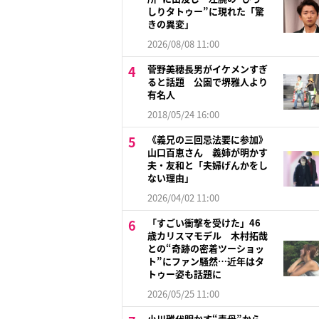
しりタトゥー”に現れた「驚
きの異変」
2026/08/08 11:00
菅野美穂長男がイケメンすぎ
ると話題 公園で堺雅人より
有名人
2018/05/24 16:00
《義兄の三回忌法要に参加》
山口百恵さん 義姉が明かす
夫・友和と「夫婦げんかをし
ない理由」
2026/04/02 11:00
「すごい衝撃を受けた」46
歳カリスマモデル 木村拓哉
との“奇跡の密着ツーショッ
ト”にファン騒然…近年はタ
トゥー姿も話題に
2026/05/25 11:00
小川雅代明かす“毒母”から