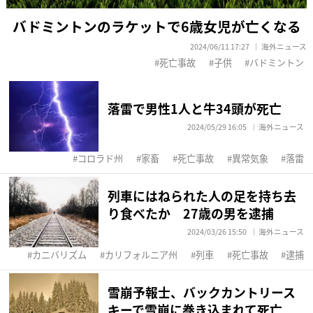
バドミントンのラケットで6歳女児が亡くなる
2024/06/11 17:27
海外ニュース
死亡事故
子供
バドミントン
落雷で男性1人と牛34頭が死亡
2024/05/29 16:05
海外ニュース
コロラド州
家畜
死亡事故
異常気象
落雷
列車にはねられた人の足を持ち去
り食べたか 27歳の男を逮捕
2024/03/26 15:50
海外ニュース
カニバリズム
カリフォルニア州
列車
死亡事故
逮捕
雪崩予報士、バックカントリース
キーで雪崩に巻き込まれて死亡