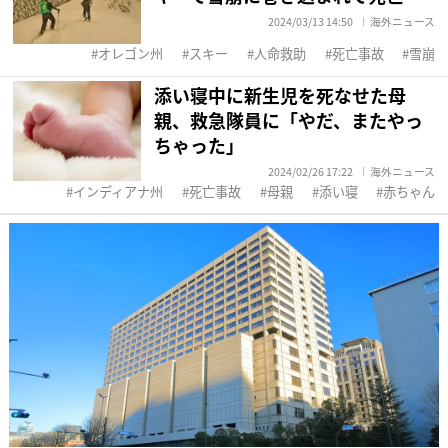
2024/03/13 14:50
海外ニュース
オレゴン州
スキー
人命救助
死亡事故
雪崩
添い寝中に新生児を死なせた母
親、救急隊員に「やだ、またやっ
ちゃった」
2024/02/26 17:22
海外ニュース
インディアナ州
死亡事故
母親
添い寝
赤ちゃん