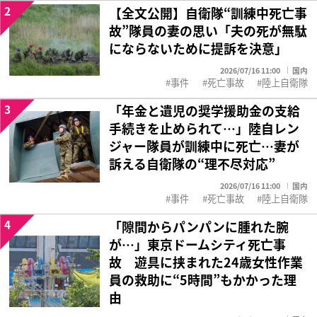
2
【全文公開】自衛隊“訓練中死亡事
故”隊員の妻の思い「夫の死が無駄
にならないために提訴を決意」
2026/07/16 11:00
国内
事件
死亡事故
陸上自衛隊
3
「年金と遺児の奨学援助金の支給
手続きを止められて…」陸自レン
ジャー隊員が訓練中に死亡…妻が
訴える自衛隊の“理不尽対応”
2026/07/16 11:00
国内
事件
死亡事故
陸上自衛隊
4
「隙間からパンパンに腫れた腕
が…」東京ドームシティ死亡事
故 遊具に挟まれた24歳女性作業
員の救助に“5時間”もかかった理
由