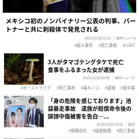
メキシコ初のノンバイナリー公表の判事、パー
トナーと共に刺殺体で発見される
2023/11/16 13:13
海外ニュース
殺人事件
死亡事故
LGBT
3人がタマゴテングタケで死亡
食事をふるまった女が逮捕
2023/11/02 19:50
海外ニュース
オーストラリア
死亡事故
毒キノコ
逮捕
食中毒
「身の危険を感じております」池
袋暴走事故 遺族が賠償命令後の
誹謗中傷被害を告白…...
2023/10/29 15:05
国内
保険会社
損害賠償
死亡事故