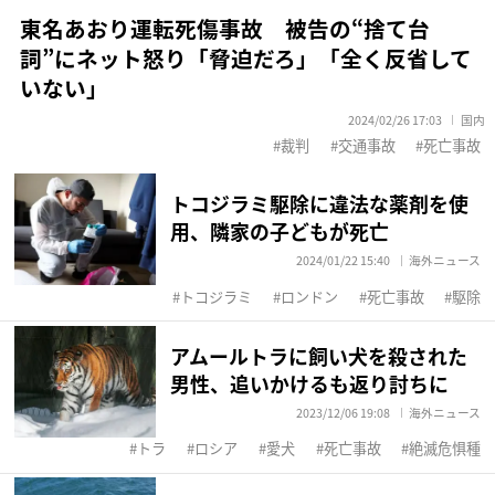
東名あおり運転死傷事故 被告の“捨て台
詞”にネット怒り「脅迫だろ」「全く反省して
いない」
2024/02/26 17:03
国内
裁判
交通事故
死亡事故
トコジラミ駆除に違法な薬剤を使
用、隣家の子どもが死亡
2024/01/22 15:40
海外ニュース
トコジラミ
ロンドン
死亡事故
駆除
アムールトラに飼い犬を殺された
男性、追いかけるも返り討ちに
2023/12/06 19:08
海外ニュース
トラ
ロシア
愛犬
死亡事故
絶滅危惧種