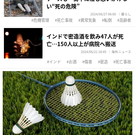
い“死の危険”
2024/06/27 06:00
暮らし
危機管理
死亡事故
異常気象
転倒
高齢者
インドで密造酒を飲み47人が死
亡…150人以上が病院へ搬送
2024/06/21 18:45
海外ニュース
インド
お酒
傷害
密造
死亡事故