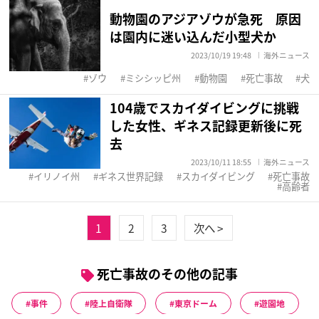
動物園のアジアゾウが急死 原因
は園内に迷い込んだ小型犬か
2023/10/19 19:48
海外ニュース
ゾウ
ミシシッピ州
動物園
死亡事故
犬
104歳でスカイダイビングに挑戦
した女性、ギネス記録更新後に死
去
2023/10/11 18:55
海外ニュース
イリノイ州
ギネス世界記録
スカイダイビング
死亡事故
高齢者
1
2
3
次へ >
死亡事故のその他の記事
事件
陸上自衛隊
東京ドーム
遊園地