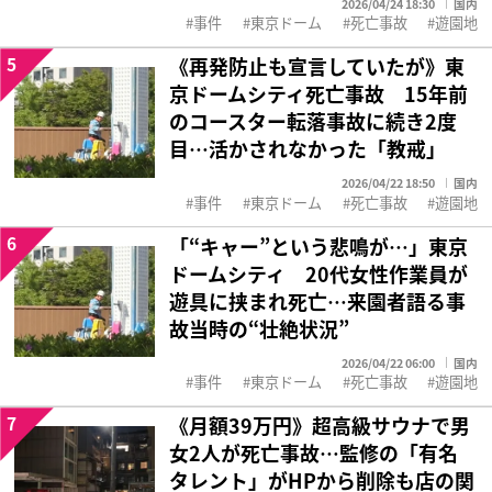
2026/04/24 18:30
国内
事件
東京ドーム
死亡事故
遊園地
5
《再発防止も宣言していたが》東
京ドームシティ死亡事故 15年前
のコースター転落事故に続き2度
目…活かされなかった「教戒」
2026/04/22 18:50
国内
事件
東京ドーム
死亡事故
遊園地
6
「“キャー”という悲鳴が…」東京
ドームシティ 20代女性作業員が
遊具に挟まれ死亡…来園者語る事
故当時の“壮絶状況”
2026/04/22 06:00
国内
事件
東京ドーム
死亡事故
遊園地
7
《月額39万円》超高級サウナで男
女2人が死亡事故…監修の「有名
タレント」がHPから削除も店の関