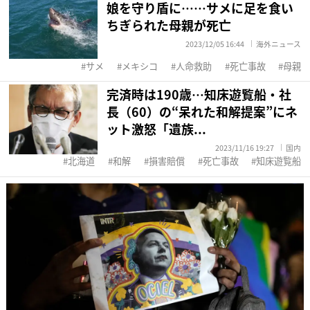
娘を守り盾に……サメに足を食い
ちぎられた母親が死亡
2023/12/05 16:44
海外ニュース
サメ
メキシコ
人命救助
死亡事故
母親
完済時は190歳…知床遊覧船・社
長（60）の“呆れた和解提案”にネ
ット激怒「遺族...
2023/11/16 19:27
国内
北海道
和解
損害賠償
死亡事故
知床遊覧船