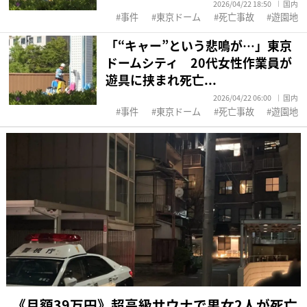
2026/04/22 18:50
国内
事件
東京ドーム
死亡事故
遊園地
「“キャー”という悲鳴が…」東京
ドームシティ 20代女性作業員が
遊具に挟まれ死亡...
2026/04/22 06:00
国内
事件
東京ドーム
死亡事故
遊園地
《月額39万円》超高級サウナで男女2人が死亡