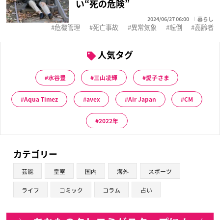
い“死の危険”
2024/06/27 06:00
暮らし
危機管理
死亡事故
異常気象
転倒
高齢者
人気タグ
水谷豊
三山凌輝
愛子さま
Aqua Timez
avex
Air Japan
CM
2022年
カテゴリー
芸能
皇室
国内
海外
スポーツ
ライフ
コミック
コラム
占い