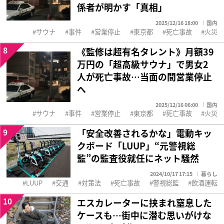
係者が明かす「真相」
2025/12/16 18:00
国内
サウナ
事件
営業停止
東京都
死亡事故
火災
8
《監修は超有名タレント》月額39
万円の「超高級サウナ」で男女2
人が死亡事故…当面の間営業停止
へ
2025/12/16 06:00
国内
サウナ
事件
営業停止
東京都
死亡事故
火災
9
「安全改善されるかな」電動キッ
クボード「LUUP」“元警視総
監”の監査役就任にネット騒然
2024/10/17 17:15
暮らし
LUUP
交通
対策法
死亡事故
警視総監
飲酒運転
10
エスカレーターに挟まれ窒息した
ケースも…街中に潜む思いがけな