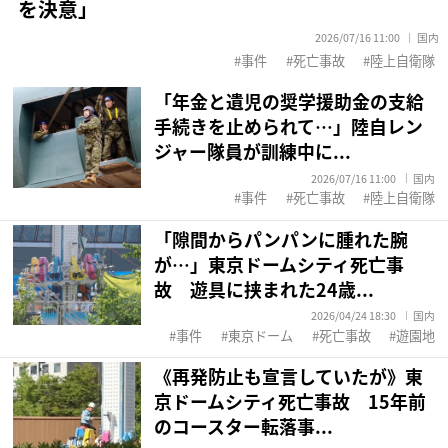
を決意」
2026/07/16 11:00
国内
事件
死亡事故
陸上自衛隊
「年金と遺児の奨学援助金の支給
手続きを止められて…」陸自レン
ジャー隊員が訓練中に...
2026/07/16 11:00
国内
事件
死亡事故
陸上自衛隊
「隙間からパンパンに腫れた腕
が…」東京ドームシティ死亡事
故 遊具に挟まれた24歳...
2026/04/24 18:30
国内
事件
東京ドーム
死亡事故
遊園地
《再発防止も宣言していたが》東
京ドームシティ死亡事故 15年前
のコースター転落事...