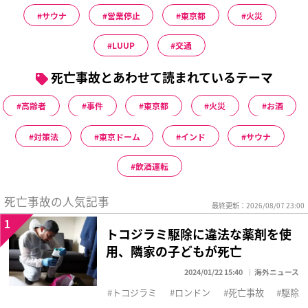
サウナ
営業停止
東京都
火災
LUUP
交通
死亡事故とあわせて読まれているテーマ
高齢者
事件
東京都
火災
お酒
対策法
東京ドーム
インド
サウナ
飲酒運転
死亡事故の人気記事
最終更新：2026/08/07 23:00
1
トコジラミ駆除に違法な薬剤を使
用、隣家の子どもが死亡
2024/01/22 15:40
海外ニュース
トコジラミ
ロンドン
死亡事故
駆除