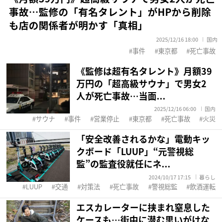
事故…監修の「有名タレント」がHPから削除
も店の関係者が明かす「真相」
2025/12/16 18:00
国内
事件
東京都
死亡事故
《監修は超有名タレント》月額39
万円の「超高級サウナ」で男女2
人が死亡事故…当面...
2025/12/16 06:00
国内
サウナ
事件
営業停止
東京都
死亡事故
火災
「安全改善されるかな」電動キッ
クボード「LUUP」“元警視総
監”の監査役就任にネ...
2024/10/17 17:15
暮らし
LUUP
交通
対策法
死亡事故
警視総監
飲酒運転
エスカレーターに挟まれ窒息した
ケースも…街中に潜む思いがけな