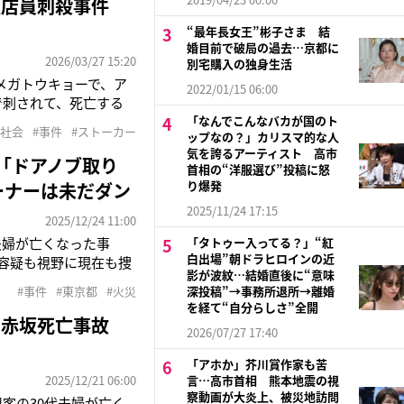
性店員刺殺事件
“最年長女王”彬子さま 結
婚目前で破局の過去…京都に
2026/03/27 15:20
別宅購入の独身生活
メガトウキョーで、ア
2022/01/15 06:00
で刺されて、死亡する
と、二人は過去に交際
「なんでこんなバカが国のト
#社会
#事件
#ストーカー
ップなの？」カリスマ的な人
年12月25日に警視庁
気を誇るアーティスト 高市
「ドアノブ取り
首相の“洋服選び”投稿に怒
り爆発
ーナーは未だダン
2025/11/24 17:15
2025/12/24 11:00
代夫婦が亡くなった事
「タトゥー入ってる？」“紅
白出場”朝ドラヒロインの近
死容疑も視野に現在も捜
影が波紋…結婚直後に“意味
と妻の陽子さん
#事件
#東京都
#火災
深投稿”→事務所退所→離婚
報を受け、消防隊員に
を経て“自分らしさ”全開
 赤坂死亡事故
2026/07/27 17:40
「アホか」芥川賞作家も苦
2025/12/21 06:00
言…高市首相 熊本地震の視
察動画が大炎上、被災地訪問
用客の30代夫婦が亡く