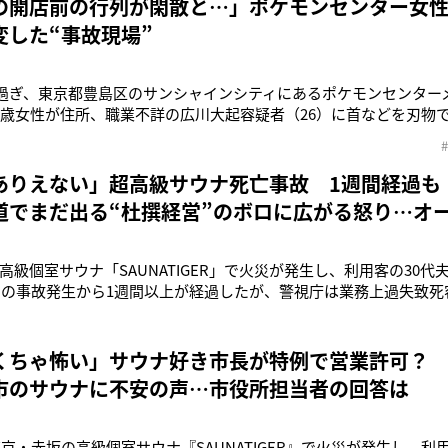
の開店前の行列が閑散と…」ポケモンセンター女
変した“事故現場”
9時過ぎ、東京都豊島区のサンシャインシティにあるポケモンセンター
1歳女性が住所、職業不詳の広川大起容疑者（26）に首などを刃物
。男性はその後、自らの首を刺して、自死した。各メディアによる
`25年7月に別れた後も女性は広川容疑者に付きまとわれたため、‘25
談。
ありえない」超高級サウナ死亡事故 1週間経過も
道でまだ出る“杜撰経営”のボロに広がる怒り…オ
高級個室サウナ「SAUNATIGER」で火災が発生し、利用客の30
5日の事故発生から1週間以上が経過したが、警視庁は業務上過失致
る。亡くなったのは、川崎市の美容室経営・松田政也さん（36）
5日、サウナ店が入るビルの3階で「ベルが鳴っている」との119番通
付近で倒れ
くちゃ怖い」サウナ好き市長が特例で営業許可？
市のサウナに不安の声…市役所担当者の回答は
、東京・赤坂の高級個室サウナ『SAUNATIGER』で火災が発生し、利