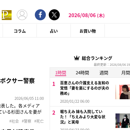
2026/08/06
(木)
コラム
占い
お買い物
総合ランキング
最終更新：2026/08/06 19
1時間
24時間
週間
月間
役ボクサー警察
百恵さんの介護支える友和の
覚悟「妻を楽にするのが夫の
務め」
2026/06/05 11:00
2020/01/22 06:00
発表した。各メディア
ている杉田さんを妻が
堀ちえみ 妹も入院してい
た！「ちえみより大変な状
重体だったが、その
#社会
#警察
#死亡
況」と実母
ある拳銃が残ってお
2019/04/23 00:00