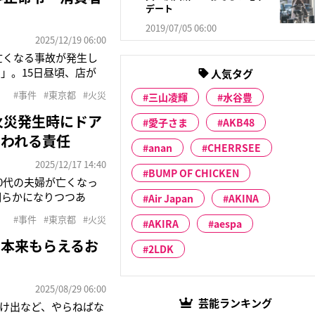
デート
2019/07/05 06:00
2025/12/19 06:00
亡くなる事故が発生し
R」。15日昼頃、店が
人気タグ
で倒れている男女が発
#事件
#東京都
#火災
三山凌輝
水谷豊
営する松田政也さん
火災発生時にドア
愛子さま
AKB48
問われる責任
anan
CHERRSEE
2025/12/17 14:40
BUMP OF CHICKEN
30代の夫婦が亡くなっ
明らかになりつつあ
Air Japan
AKINA
常ベルが鳴っている」
#事件
#東京都
#火災
AKIRA
aespa
0代の男女2人が倒れ
…本来もらえるお
2LDK
2025/08/29 06:00
芸能ランキング
け出など、やらねばな