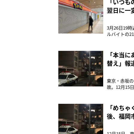
「いつも
翌日に一
3月26日1
ルバイトの2
事件が起きた
関係にあり、
八王子署に相
「本当に
替え」報
マリ
東京・赤坂の
故。12月1
査を続けてい
（37）。1
個室の入り口
「めちゃ
後、福岡
12月15日