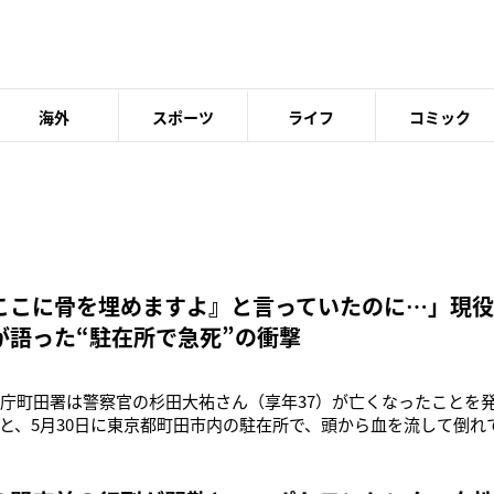
海外
スポーツ
ライフ
コミック
ここに骨を埋めますよ』と言っていたのに…」現
が語った“駐在所で急死”の衝撃
視庁町田署は警察官の杉田大祐さん（享年37）が亡くなったことを
と、5月30日に東京都町田市内の駐在所で、頭から血を流して倒れ
が拳銃で頭を撃った」と110番通報。病院への搬送時は意識不明の
認された。遺書は見つかっていないものの、現場には発砲した跡の
を図ったものと見ら