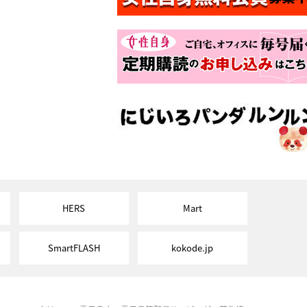
HERS
Mart
SmartFLASH
kokode.jp