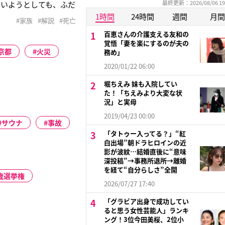
最終更新：2026/08/06 19
でいようとしても、ふだ
してしまうことがある
1時間
24時間
週間
月間
#家族
#解説
#死亡
身内が亡くなった後の
百恵さんの介護支える友和の
覚悟「妻を楽にするのが夫の
京都
火災
務め」
2020/01/22 06:00
堀ちえみ 妹も入院してい
た！「ちえみより大変な状
況」と実母
2019/04/23 00:00
サウナ
事故
「タトゥー入ってる？」“紅
白出場”朝ドラヒロインの近
影が波紋…結婚直後に“意味
深投稿”→事務所退所→離婚
を経て“自分らしさ”全開
8歳選挙権
2026/07/27 17:40
「グラビア出身で成功してい
ると思う女性芸能人」ランキ
ング！3位今田美桜、2位小