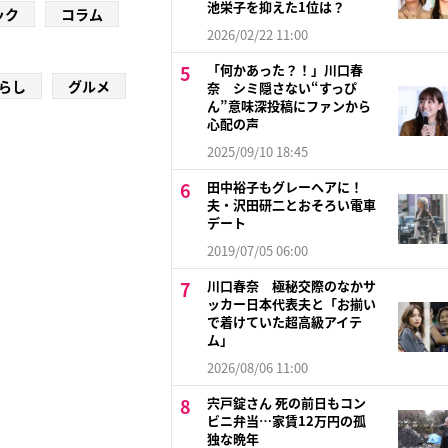
池栄子を抑えた1位は？
ック
コラム
2026/02/22 11:00
「何かあった？！」川口春
らし
グルメ
奈 シミ隠さない“すっぴ
ん”意味深投稿にファンから
心配の声
2025/09/10 18:45
田中裕子もグレーヘアに！
夫・沢田研二とおそろい電車
デート
2019/07/05 06:00
川口春奈 極秘交際のなかサ
ッカー日本代表夫と「お揃い
で着けていた超高級アイテ
ム」
2026/08/06 11:00
宍戸錠さん 死の前日もコン
ビニ弁当…家賃12万円の孤
独な晩年