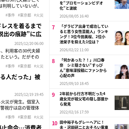
を“プロモーションビデオ
は判明していないが、
化”と波紋
ノブが個室の内側、外
#事件
#東京都
#火災
2026/08/05 16:40
また個室内の非常ボタ
ドレスを着るまで
「グラビア出身で成功してい
ると思う女性芸能人」ランキ
脱出の痕跡”に広
ング！3位今田美桜、2位小
池栄子を抑えた1位は？
2025/12/20 06:00
2026/02/22 11:00
し、利用客の30代夫婦
ったという。だがその
「何かあった？！」川口春
室経営の松田政也さん
奈 シミ隠さない“すっぴ
#事件
#東京都
#火災
入るビルの3階部分で
ん”意味深投稿にファンから
える人だった」被
心配の声
2025/09/10 18:45
2年前から行方不明だった4
2025/12/19 19:45
歳女児が祖父宅の隠し部屋か
る火災が発生。個室入
ら発見
。警視庁は店の管理体
2022/02/16 17:59
や、木製のドアノブが
#事件
#東京都
#火災
経営する松田政也さん
田中裕子もグレーヘアに！
停止命令…消費者
夫・沢田研二とおそろい電車