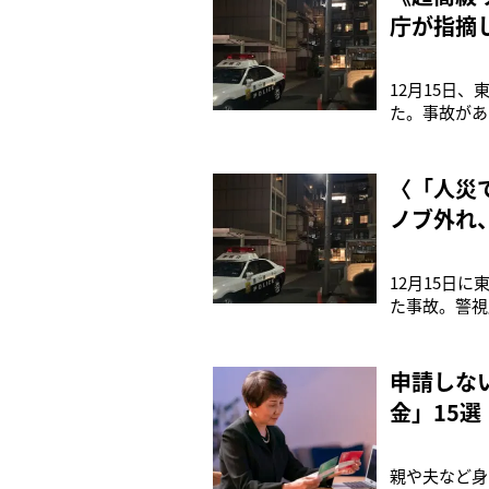
庁が指摘
12月15日
た。事故があ
入るビルの3
見されたが、
（36）と妻
〈「人災
ノブ外れ
12月15日
た事故。警視
る。報道によ
と119番通
ているのを発
申請しな
金」15選
親や夫など身