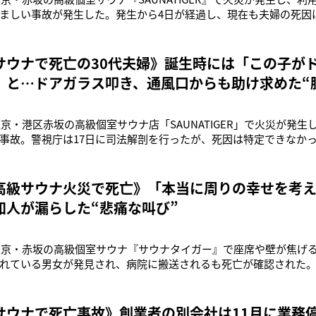
ましい事故が発生した。発生から4日が経過し、現在も夫婦の死因
況が明らかになりつつある。「現場検証の結果、L字型の木製ドア
て床に落ちて、夫婦が閉じ込められていた可能性があるようです。
形跡があ
サウナで死亡の30代夫婦》誕生時には「この子が
」と…ドアガラス叩き、通風口からも助け求めた“
な声
に東京・港区赤坂の高級個室サウナ店「SAUNATIGER」で火災が発生
事故。警視庁は17日に司法解剖を行ったが、死因は特定できなか
新たに見えてきたことも――。「この火災で亡くなったのは、美容
でネイリストの松田陽子さん（37）。15日の正午すぎ、サウナ店が
鳴っ
高級サウナ火災で死亡》「本当に周りの幸せを考
知人が漏らした“悲痛な叫び”
、東京・赤坂の高級個室サウナ『サウナタイガー』で座席や壁が焦げ
れている男女が発見され、病院に搬送されるも死亡が確認された
かったか捜査を進めていて、非常ボタンが機能していなかったこと
とが明らかとなっている。この事故で亡くなったのは、美容室を
の陽子さん（37）。政
サウナで死亡事故》創業者の別会社は11月に業務