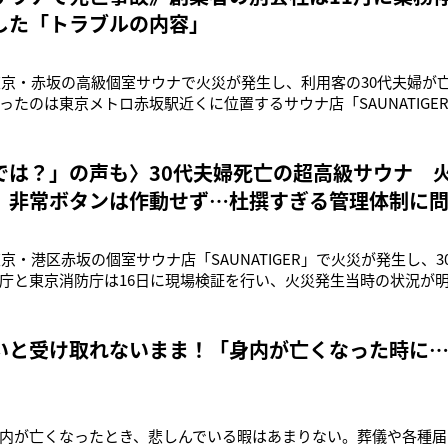
した「トラブルの内容」
、東京・赤坂の高級個室サウナで火災が発生し、利用客の30代夫婦が
ったのは東京メトロ赤坂駅近くに位置するサウナ店「SAUNATIGE
階部分でベルが鳴っているとの119番通報があり、個室入り口付近
搬送先の病院で死亡が確認された。亡くなったのは、美容室を経
でネイリス
では？」の声も〉30代夫婦死亡の超高級サウナ 
、非常ボタンは作動せず…杜撰すぎる管理体制に
に東京・港区赤坂の個室サウナ店「SAUNATIGER」で火災が発生し、
庁と東京消防庁は16日に現場検証を行い、火災発生当時の状況が
れば、15日正午すぎに、サウナ店が入る5階建てビルの3階で「非
報があったとのこと。消防が駆けつけたところ、個室の入り口付近で3
見。
いと受け取れないまま！「身内が亡くなった時に
内が亡くなったとき、悲しんでいる暇はあまりない。葬儀や各種届