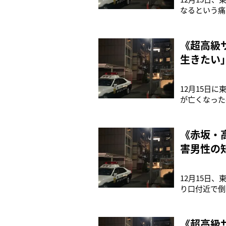
なるという痛
事故当時の状
側ともに外れ
ンが押された
《超高級
生きたい
がる悲痛
12月15日
が亡くなった
いっぽうで、
（36）と妻
『非常ベルが
《赤坂・
害男性の
12月15日
り口付近で倒
制に問題がな
外れていたこ
（36）と妻
《超高級