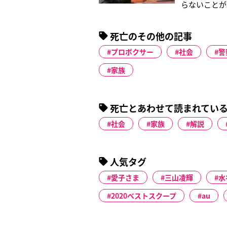
らないことが
んどおりとは
ものです」そ
死亡のその他の記事
手続きがすべて
プロボクサー
社会
警
家族
死亡とあわせて読まれてい
社会
家族
解説
人気タグ
愛子さま
三山凌輝
水
2020ベストスクープ
au