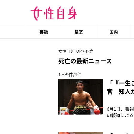
芸能
皇室
国内
女性自身TOP
>
死亡
死亡の最新ニュース
1 ～9件/
9件
「『一生
官 知人
6月1日、警
の報道による
発見し、「夫
後、死亡が確
り、拳銃自殺