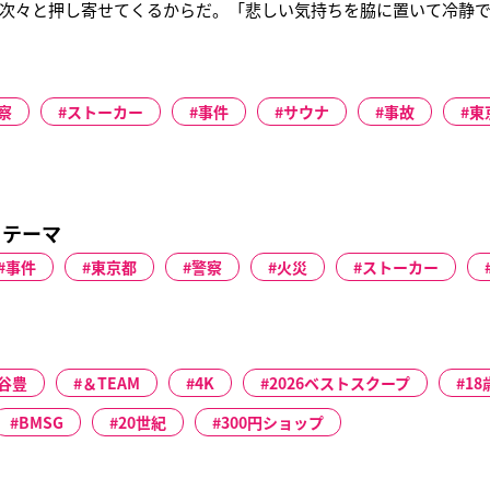
次々と押し寄せてくるからだ。「悲しい気持ちを脇に置いて冷静
いきません。必要なことにすべて対応しているつもりでも、見落と
う話すのは1万5千件以上の相続相談に対応した相続実務士で、『
わかる本 2026
察
ストーカー
事件
サウナ
事故
東
るテーマ
事件
東京都
警察
火災
ストーカー
谷豊
＆TEAM
4K
2026ベストスクープ
1
BMSG
20世紀
300円ショップ