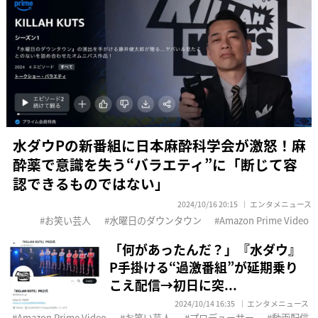
水ダウPの新番組に日本麻酔科学会が激怒！麻
酔薬で意識を失う“バラエティ”に「断じて容
認できるものではない」
2024/10/16 20:15
エンタメニュース
お笑い芸人
水曜日のダウンタウン
Amazon Prime Video
「何があったんだ？」『水ダウ』
P手掛ける“過激番組”が延期乗り
こえ配信→初日に突...
2024/10/14 16:35
エンタメニュース
Amazon Prime Video
お笑い芸人
プロデューサー
動画配信