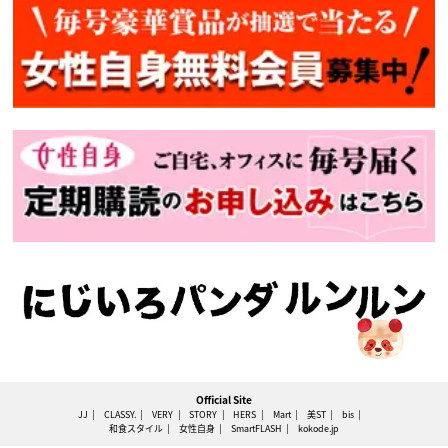
Official Site
JJ
CLASSY.
VERY
STORY
HERS
Mart
美ST
bis
和食スタイル
女性自身
SmartFLASH
kokode.jp