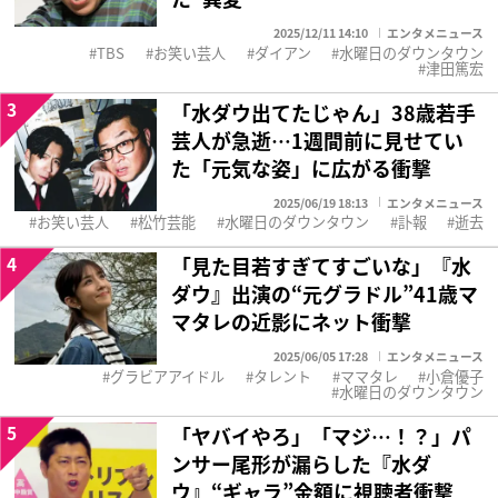
2025/12/11 14:10
エンタメニュース
TBS
お笑い芸人
ダイアン
水曜日のダウンタウン
津田篤宏
3
「水ダウ出てたじゃん」38歳若手
芸人が急逝…1週間前に見せてい
た「元気な姿」に広がる衝撃
2025/06/19 18:13
エンタメニュース
お笑い芸人
松竹芸能
水曜日のダウンタウン
訃報
逝去
4
「見た目若すぎてすごいな」『水
ダウ』出演の“元グラドル”41歳マ
マタレの近影にネット衝撃
2025/06/05 17:28
エンタメニュース
グラビアアイドル
タレント
ママタレ
小倉優子
水曜日のダウンタウン
5
「ヤバイやろ」「マジ…！？」パ
ンサー尾形が漏らした『水ダ
ウ』“ギャラ”金額に視聴者衝撃