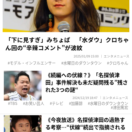
「下に見すぎ」みちょぱ 「水ダウ」クロちゃ
ん回の“辛辣コメント”が波紋
2025/01/09 15:00
エンタメニュース
モデル・インフルエンサー
水曜日のダウンタウン
クロちゃん
《続編への伏線？》「名探偵津
田」事件解決も未だ疑問残る”残さ
れた3つの謎“
2024/12/19 18:47
エンタメニュース
TBS
お笑い芸人
テレビ
加藤諒
水曜日のダウンタウン
津田篤宏
《今夜放送》名探偵津田の過熱す
る考察…“伏線“続出で指摘される