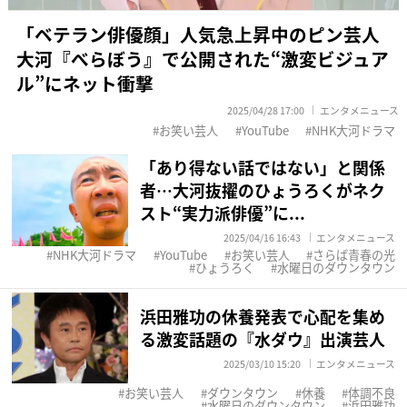
「ベテラン俳優顔」人気急上昇中のピン芸人
大河『べらぼう』で公開された“激変ビジュア
ル”にネット衝撃
2025/04/28 17:00
エンタメニュース
お笑い芸人
YouTube
NHK大河ドラマ
「あり得ない話ではない」と関係
者…大河抜擢のひょうろくがネク
スト“実力派俳優”に...
2025/04/16 16:43
エンタメニュース
NHK大河ドラマ
YouTube
お笑い芸人
さらば青春の光
ひょうろく
水曜日のダウンタウン
浜田雅功の休養発表で心配を集め
る激変話題の『水ダウ』出演芸人
2025/03/10 15:20
エンタメニュース
お笑い芸人
ダウンタウン
休養
体調不良
水曜日のダウンタウン
浜田雅功