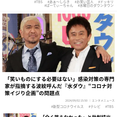
TBS
あぁ〜しらき
お笑い芸人
ドッキリ
ぱーてぃーちゃん
水曜日のダウンタウン
「笑いものにする必要はない」感染対策の専門
家が指摘する波紋呼んだ『水ダウ』“コロナ対
策イジり企画”の問題点
2024/09/02 15:50
エンタメニュース
新型コロナウイルス
テレビ
TBS