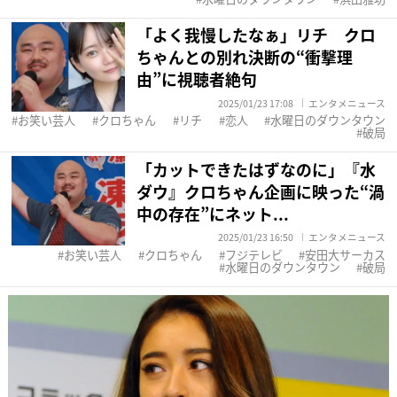
「よく我慢したなぁ」リチ クロ
ちゃんとの別れ決断の“衝撃理
由”に視聴者絶句
2025/01/23 17:08
エンタメニュース
お笑い芸人
クロちゃん
リチ
恋人
水曜日のダウンタウン
破局
「カットできたはずなのに」『水
ダウ』クロちゃん企画に映った“渦
中の存在”にネット...
2025/01/23 16:50
エンタメニュース
お笑い芸人
クロちゃん
フジテレビ
安田大サーカス
水曜日のダウンタウン
破局