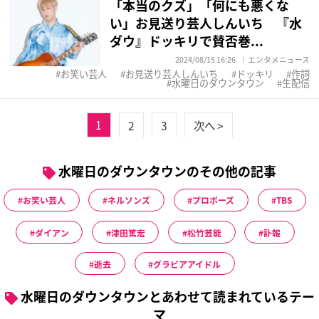
「本当のクズ」「何にも悪くな
い」お見送り芸人しんいち 『水
ダウ』ドッキリで賛否巻...
2024/08/15 16:26
エンタメニュース
お笑い芸人
お見送り芸人しんいち
ドッキリ
作詞
水曜日のダウンタウン
生配信
1
2
3
次へ >
水曜日のダウンタウンのその他の記事
お笑い芸人
ネルソンズ
プロポーズ
TBS
ダイアン
津田篤宏
松竹芸能
訃報
逝去
グラビアアイドル
水曜日のダウンタウンとあわせて読まれているテー
マ