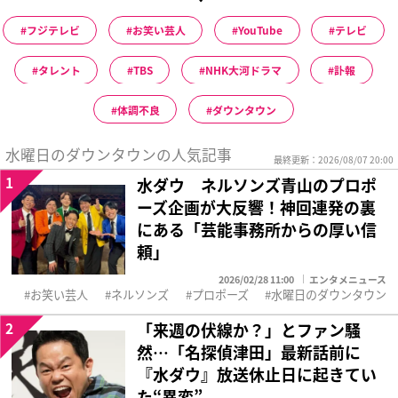
フジテレビ
お笑い芸人
YouTube
テレビ
タレント
TBS
NHK大河ドラマ
訃報
体調不良
ダウンタウン
水曜日のダウンタウンの人気記事
最終更新：2026/08/07 20:00
1
水ダウ ネルソンズ青山のプロポ
ーズ企画が大反響！神回連発の裏
にある「芸能事務所からの厚い信
頼」
2026/02/28 11:00
エンタメニュース
お笑い芸人
ネルソンズ
プロポーズ
水曜日のダウンタウン
2
「来週の伏線か？」とファン騒
然…「名探偵津田」最新話前に
『水ダウ』放送休止日に起きてい
た“異変”