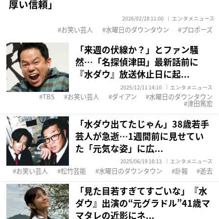
厚い信頼」
2026/02/28 11:00
エンタメニュース
お笑い芸人
水曜日のダウンタウン
プロポーズ
「来週の伏線か？」とファン騒
然…「名探偵津田」最新話前に
『水ダウ』放送休止日に起...
2025/12/11 14:10
エンタメニュース
TBS
お笑い芸人
ダイアン
水曜日のダウンタウン
津田篤宏
「水ダウ出てたじゃん」38歳若手
芸人が急逝…1週間前に見せてい
た「元気な姿」に広...
2025/06/19 18:13
エンタメニュース
お笑い芸人
松竹芸能
水曜日のダウンタウン
訃報
逝去
「見た目若すぎてすごいな」『水
ダウ』出演の“元グラドル”41歳マ
マタレの近影にネ...