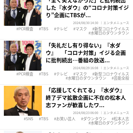
「全く笑えなかった」と批判続出
した『水ダウ』の“コロナ対策イジ
り”企画にTBSが...
2024/08/30 14:30
エンタメニュース
PCR検査
TBS
テレビ
マスク
新型コロナウイルス
水曜日のダウンタウン
「失礼だし有り得ない」『水ダ
ウ』 「コロナ対策」イジる企画
に批判続出…番組の放送...
2024/08/29 16:08
エンタメニュース
PCR検査
TBS
テレビ
マスク
新型コロナウイルス
水曜日のダウンタウン
芸能全般
「応援してくれてる」『水ダウ』
終了デマ拡散企画に不在の松本人
志ファンが歓喜したワ...
2024/08/23 06:00
エンタメニュース
SNS
TBS
お笑い芸人
ダウンタウン
松本人志
水曜日のダウンタウン