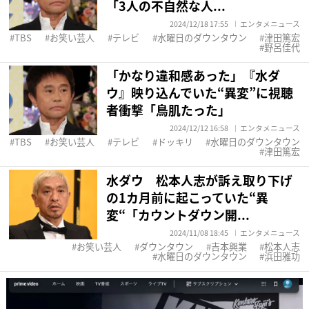
「3人の不自然な人...
2024/12/18 17:55
エンタメニュース
TBS
お笑い芸人
テレビ
水曜日のダウンタウン
津田篤宏
野呂佳代
「かなり違和感あった」『水ダ
ウ』映り込んでいた“異変”に視聴
者衝撃「鳥肌たった」
2024/12/12 16:58
エンタメニュース
TBS
お笑い芸人
テレビ
ドッキリ
水曜日のダウンタウン
津田篤宏
水ダウ 松本人志が訴え取り下げ
の1カ月前に起こっていた“異
変“「カウントダウン開...
2024/11/08 18:45
エンタメニュース
お笑い芸人
ダウンタウン
吉本興業
松本人志
水曜日のダウンタウン
浜田雅功