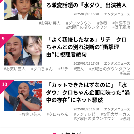
る激変話題の『水ダウ』出演芸人
2025/03/10 15:20
エンタメニュース
お笑い芸人
ダウンタウン
休養
体調不良
水曜日のダウンタウン
浜田雅功
9
「よく我慢したなぁ」リチ クロ
ちゃんとの別れ決断の“衝撃理
由”に視聴者絶句
2025/01/23 17:08
エンタメニュース
お笑い芸人
クロちゃん
リチ
恋人
水曜日のダウンタウン
破局
10
「カットできたはずなのに」『水
ダウ』クロちゃん企画に映った“渦
中の存在”にネット騒然
2025/01/23 16:50
エンタメニュース
お笑い芸人
クロちゃん
フジテレビ
安田大サーカス
水曜日のダウンタウン
破局