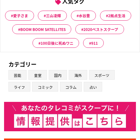
人気タグ
愛子さま
三山凌輝
水谷豊
2拠点生活
BOOM BOOM SATELLITES
2020ベストスクープ
100日後に死ぬワニ
911
カテゴリー
芸能
皇室
国内
海外
スポーツ
ライフ
コミック
コラム
占い