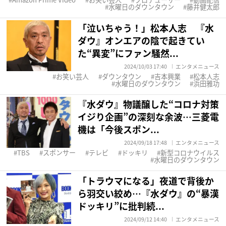
水曜日のダウンタウン
藤井健太郎
「泣いちゃう！」松本人志 『水
ダウ』オンエアの陰で起きてい
た“異変”にファン騒然...
2024/10/03 17:40
エンタメニュース
お笑い芸人
ダウンタウン
吉本興業
松本人志
水曜日のダウンタウン
浜田雅功
『水ダウ』物議醸した“コロナ対策
イジり企画”の深刻な余波…三菱電
機は「今後スポン...
2024/09/18 17:48
エンタメニュース
TBS
スポンサー
テレビ
ドッキリ
新型コロナウイルス
水曜日のダウンタウン
「トラウマになる」夜道で背後か
ら羽交い絞め…『水ダウ』の“暴漢
ドッキリ”に批判続...
2024/09/12 14:40
エンタメニュース