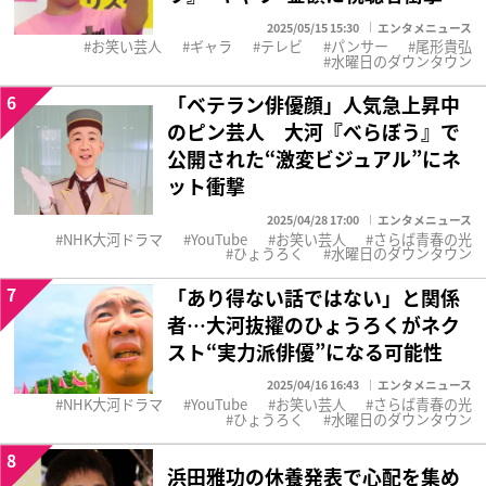
2025/05/15 15:30
エンタメニュース
お笑い芸人
ギャラ
テレビ
パンサー
尾形貴弘
水曜日のダウンタウン
6
「ベテラン俳優顔」人気急上昇中
のピン芸人 大河『べらぼう』で
公開された“激変ビジュアル”にネ
ット衝撃
2025/04/28 17:00
エンタメニュース
NHK大河ドラマ
YouTube
お笑い芸人
さらば青春の光
ひょうろく
水曜日のダウンタウン
7
「あり得ない話ではない」と関係
者…大河抜擢のひょうろくがネク
スト“実力派俳優”になる可能性
2025/04/16 16:43
エンタメニュース
NHK大河ドラマ
YouTube
お笑い芸人
さらば青春の光
ひょうろく
水曜日のダウンタウン
8
浜田雅功の休養発表で心配を集め