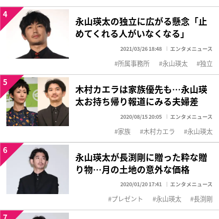
4
永山瑛太の独立に広がる懸念「止
めてくれる人がいなくなる」
2021/03/26 18:48
エンタメニュース
所属事務所
永山瑛太
独立
5
木村カエラは家族優先も…永山瑛
太お持ち帰り報道にみる夫婦差
2020/08/15 20:05
エンタメニュース
家族
木村カエラ
永山瑛太
6
永山瑛太が長渕剛に贈った粋な贈
り物…月の土地の意外な価格
2020/01/20 17:41
エンタメニュース
プレゼント
永山瑛太
長渕剛
7