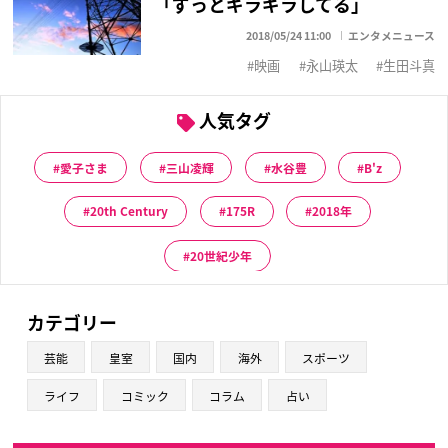
「ずっとギラギラしてる」
2018/05/24 11:00
エンタメニュース
映画
永山瑛太
生田斗真
人気タグ
愛子さま
三山凌輝
水谷豊
B'z
20th Century
175R
2018年
20世紀少年
カテゴリー
芸能
皇室
国内
海外
スポーツ
ライフ
コミック
コラム
占い