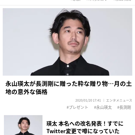
永山瑛太が長渕剛に贈った粋な贈り物…月の土
地の意外な価格
2020/01/20 17:41
エンタメニュース
プレゼント
永山瑛太
長渕剛
瑛太 本名への改名発表！すでに
Twitter変更で噂になっていた