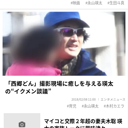
映画
永山瑛太
生田斗真
「西郷どん」撮影現場に癒しを与える瑛太
の“イクメン談議”
2018/02/08 11:00
エンタメニュース
育児
永山瑛太
木村カエラ
マイコと交際２年超の妻夫木聡 瑛