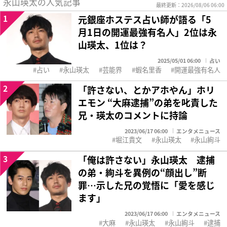
永山瑛太の人気記事
最終更新：2026/08/06 06:00
1
元銀座ホステス占い師が語る「5
月1日の開運最強有名人」2位は永
山瑛太、1位は？
2025/05/01 06:00
占い
占い
永山瑛太
芸能界
蝦名里香
開運最強有名人
2
「許さない、とかアホやん」ホリ
エモン “大麻逮捕”の弟を叱責した
兄・瑛太のコメントに持論
2023/06/17 06:00
エンタメニュース
堀江貴文
永山瑛太
永山絢斗
3
「俺は許さない」永山瑛太 逮捕
の弟・絢斗を異例の“顔出し”断
罪…示した兄の覚悟に「愛を感じ
ます」
2023/06/17 06:00
エンタメニュース
大麻
永山瑛太
永山絢斗
逮捕