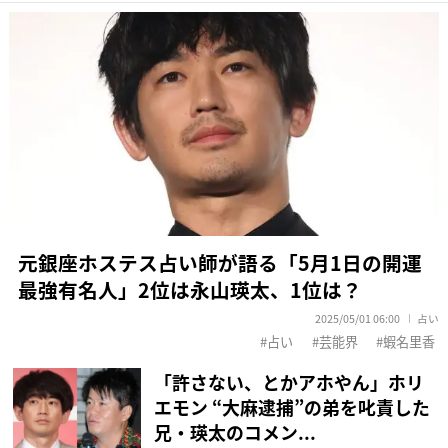
元銀座ホステス占い師が語る「5月1日の開運
最強有名人」2位は永山瑛太、1位は？
2025/05/01 06:00
占い
占い
芸能界
蝦名里香
「許さない、とかアホやん」ホリ
エモン “大麻逮捕”の弟を叱責した
兄・瑛太のコメン...