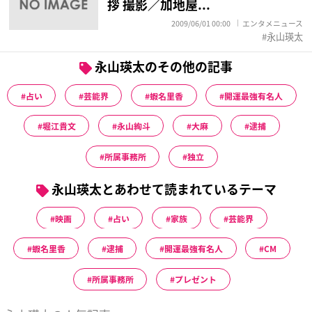
拶 撮影／加地屋...
2009/06/01 00:00
エンタメニュース
永山瑛太
永山瑛太のその他の記事
占い
芸能界
蝦名里香
開運最強有名人
堀江貴文
永山絢斗
大麻
逮捕
所属事務所
独立
永山瑛太とあわせて読まれているテーマ
映画
占い
家族
芸能界
蝦名里香
逮捕
開運最強有名人
CM
所属事務所
プレゼント