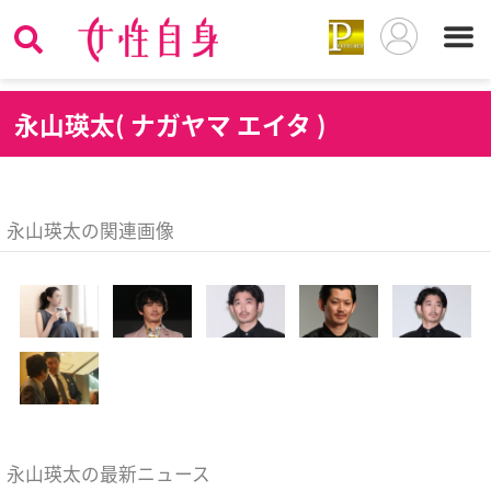
永
山瑛太( ナガヤマ エイタ )
永山瑛太の関連画像
永山瑛太の最新ニュース