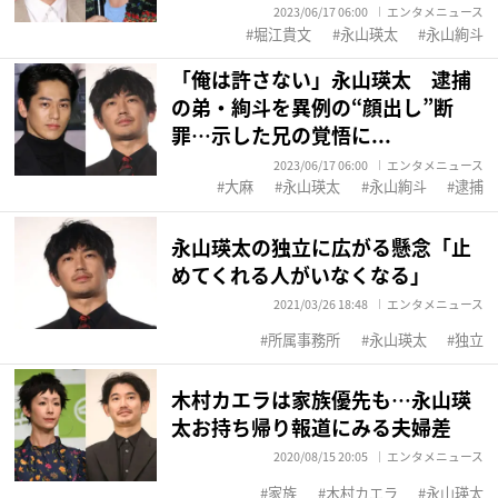
2023/06/17 06:00
エンタメニュース
堀江貴文
永山瑛太
永山絢斗
「俺は許さない」永山瑛太 逮捕
の弟・絢斗を異例の“顔出し”断
罪…示した兄の覚悟に...
2023/06/17 06:00
エンタメニュース
大麻
永山瑛太
永山絢斗
逮捕
永山瑛太の独立に広がる懸念「止
めてくれる人がいなくなる」
2021/03/26 18:48
エンタメニュース
所属事務所
永山瑛太
独立
木村カエラは家族優先も…永山瑛
太お持ち帰り報道にみる夫婦差
2020/08/15 20:05
エンタメニュース
家族
木村カエラ
永山瑛太