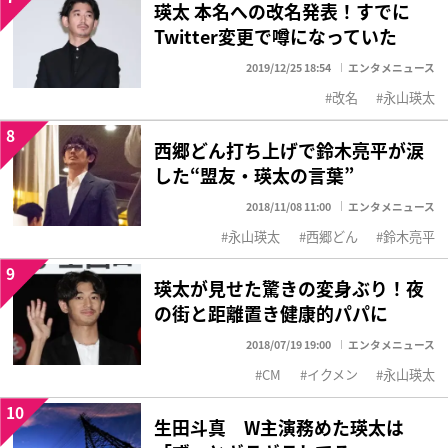
瑛太 本名への改名発表！すでに
Twitter変更で噂になっていた
2019/12/25 18:54
エンタメニュース
改名
永山瑛太
8
西郷どん打ち上げで鈴木亮平が涙
した“盟友・瑛太の言葉”
2018/11/08 11:00
エンタメニュース
永山瑛太
西郷どん
鈴木亮平
9
瑛太が見せた驚きの変身ぶり！夜
の街と距離置き健康的パパに
2018/07/19 19:00
エンタメニュース
CM
イクメン
永山瑛太
10
生田斗真 W主演務めた瑛太は