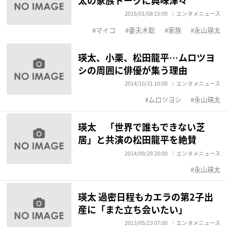
太の家族トークに興味津々
2015/01/08 15:00
エンタメニュース
マイコ
妻夫木聡
家族
永山瑛太
瑛太、小栗、松田龍平…ムロツヨ
シの周囲に俳優が集う理由
2014/10/31 10:00
エンタメニュース
ムロツヨシ
永山瑛太
瑛太 「世界で誰もできない芝
居」と共演の松田龍平を絶賛
2014/09/29 20:00
エンタメニュース
永山瑛太
瑛太 過密日程もカエラの第2子出
産に「また立ち会いたい」
2013/05/23 07:00
エンタメニュース