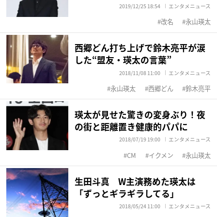
2019/12/25 18:54
エンタメニュース
改名
永山瑛太
西郷どん打ち上げで鈴木亮平が涙
した“盟友・瑛太の言葉”
2018/11/08 11:00
エンタメニュース
永山瑛太
西郷どん
鈴木亮平
瑛太が見せた驚きの変身ぶり！夜
の街と距離置き健康的パパに
2018/07/19 19:00
エンタメニュース
CM
イクメン
永山瑛太
生田斗真 W主演務めた瑛太は
「ずっとギラギラしてる」
2018/05/24 11:00
エンタメニュース