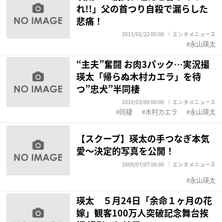
れ!!」父の首つり自殺で漏らした
悲痛！
2011/02/22 00:00
エンタメニュース
永山瑛太
“主夫”奮闘 お肉3パック…実況撮
瑛太「帰らぬ木村カエラ」を待
つ”忠犬”半同棲
2010/03/09 00:00
エンタメニュース
同棲
木村カエラ
永山瑛太
【スクープ】瑛太の手つなぎ本気
愛〜決定的写真を公開！
2009/07/07 00:00
エンタメニュース
永山瑛太
瑛太 ５月24日「余命１ヶ月の花
嫁」観客100万人突破記念舞台挨