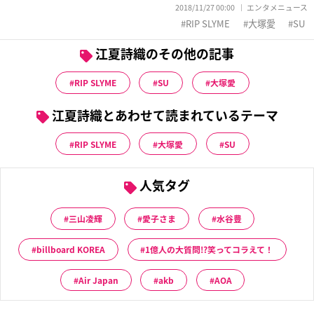
2018/11/27 00:00
エンタメニュース
RIP SLYME
大塚愛
SU
江夏詩織のその他の記事
RIP SLYME
SU
大塚愛
江夏詩織とあわせて読まれているテーマ
RIP SLYME
大塚愛
SU
人気タグ
三山凌輝
愛子さま
水谷豊
billboard KOREA
1億人の大質問!?笑ってコラえて！
Air Japan
akb
AOA