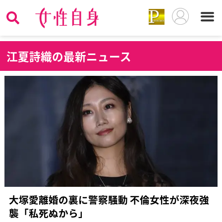
江
夏詩織の最新ニュース
大塚愛離婚の裏に警察騒動 不倫女性が深夜強
襲「私死ぬから」