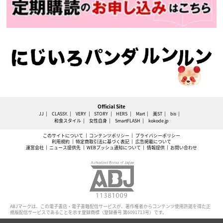
Official Site
JJ
CLASSY.
VERY
STORY
HERS
Mart
美ST
bis
和食スタイル
女性自身
SmartFLASH
kokode.jp
このサイトについて
コンテンツポリシー
プライバシーポリシー
利用規約
特定商取引法に基づく表記
広告掲載について
運営会社
ニュース提供先
WEBプッシュ通知について
情報提供
お問い合わせ
ABJマークは、この電子書店・電子書籍配信サービスが、著作権者からコンテンツ使用許諾を得た正
規版配信サービスであることを示す登録商標（登録番号 第6091713号）です。