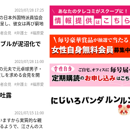
2023/07/28 17:25
内の日本外国特派員協会
を呈し、彼女は再び窮地
の引き渡しを命じる保
記者会見
#弁護士
#福原愛
た同席した大渕愛子弁
ラブルが泥沼化で
2023/07/28 11:00
）の元夫で元卓球男子・
渡しを求める会見を開
氏は今月20日に日本
記者会見
#弁護士
#福原愛
審判を出してくださっ
と吐露
2021/07/15 11:00
いますから実質的な親
るようで、江さんのス