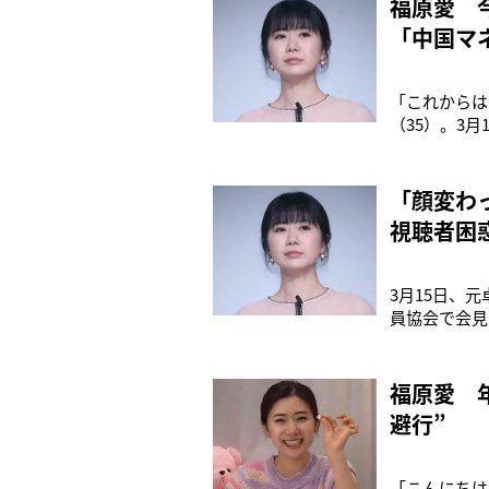
福原愛 
「中国マ
「これからは
（35）。3
た。福原は、
年7月に離婚
男を日本に連
「顔変わ
視聴者困
3月15日、
員協会で会見
立したと発表
登場。「この
ます」と騒動
福原愛 
避行”
「こんにちは