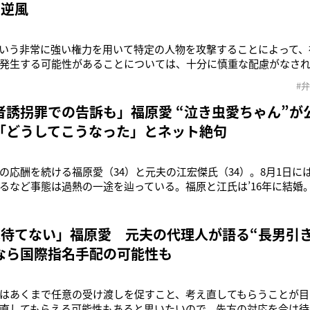
く逆風
いう非常に強い権力を用いて特定の人物を攻撃することによって、
発生する可能性があることについては、十分に慎重な配慮がなさ
・江宏傑氏（34）との親権トラブルが泥沼化している福原愛（34
#
夫に対して徹底抗戦の構えを見せており、さらなる波紋を呼んでい
氏が都内の日本外国特
者誘拐罪での告訴も」福原愛 “泣き虫愛ちゃん”が
「どうしてこうなった」とネット絶句
の応酬を続ける福原愛（34）と元夫の江宏傑氏（34）。8月1日に
るなど事態は過熱の一途を辿っている。福原と江氏は’16年に結婚。
いうほどのラブラブぶりで、2人の子宝に恵まれた。しかし、’21年
原と既婚男性Aさんとの“お泊りデート”が報じられてしまう。福原
と
は待てない」福原愛 元夫の代理人が語る“長男引
なら国際指名手配の可能性も
はあくまで任意の受け渡しを促すこと、考え直してもらうことが目
直してもらえる可能性もあると思いたいので、先方の対応を今は待