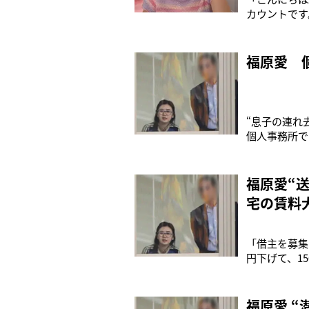
カウントです
訳）10月2
現在までに9
った。福原は
福原愛 
“息子の連れ
個人事務所で
年上のお兄さ
とお兄さんが
（スポーツ紙
福原愛“
宅の賃料
「借主を募集
円下げて、1
いましたし、
えた福原愛（
いうのだ。’2
福原愛 “