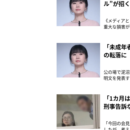
ル”が招
《メディアと
重大な損害が
ょうか》元夫
うどころか元
27日に、江
「未成年
の転落に
公の場で泥沼
明文を発表す
キスをすると
によって、福
していない”
「1カ月
刑事告訴
「今回の会見
したが、考え