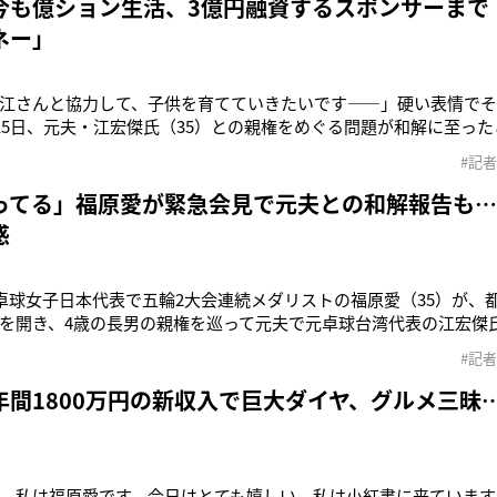
今も億ション生活、3億円融資するスポンサーまで
ネー」
江さんと協力して、子供を育てていきたいです――」硬い表情で
月15日、元夫・江宏傑氏（35）との親権をめぐる問題が和解に至っ
台湾の卓球選手だった江氏と16年に結婚。17年に長女、19年には
#記
を発表していた。「共同親権となりましたが、離婚翌年に福原さん
れて帰りました。
ってる」福原愛が緊急会見で元夫との和解報告も…
惑
元卓球女子日本代表で五輪2大会連続メダリストの福原愛（35）が、
を開き、4歳の長男の親権を巡って元夫で元卓球台湾代表の江宏傑氏
した。会見の冒頭、福原はピンクベージュのインナーにネイビーの
#記
度は私のことで皆さまにご心配、ご迷惑をおかけしてしまい、大
を謝罪し、「江
年間1800万円の新収入で巨大ダイヤ、グルメ三昧
。私は福原愛です。今日はとても嬉しい。私は小紅書に来ています