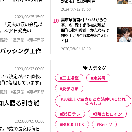
がある」と批判の声
2024/07/12 19:58
2023/08/25 15:00
高市早苗首相「ヘリから合
）。「元夫の涙の会見以
掌」の“軽すぎる被災地訪
。8月4日発売の
問”に批判殺到…かたわらで
株を上げた“熊本選出”大臣
在している様子が報じ
#離婚
#福原愛
#親権問題
とは
テレビ出演もできず、
2026/08/04 18:10
のバッシング工作
人気タグ
2023/08/23 06:00
という決定が出た直後、
三山凌輝
水谷豊
き”に落胆しています」
氏（34）が涙の会見を
愛子さま
#離婚
#福原愛
#親権問題
にしている中国のファ
30歳まで童貞だと魔法使いになれ
知人語る引き離
るらしい
BS日テレ
3時のヒロイン
2023/08/09 06:00
BUCK-TICK
BeeTV
す。5歳の長女は毎日