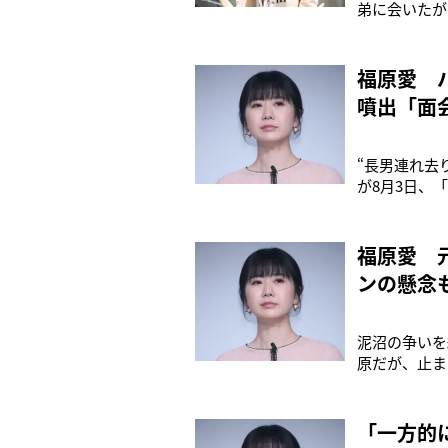
弟に会いたが
飯やお菓子も
の元夫の江宏
ついて、今月
福原愛 
噴出「面
“長男連れ去
が8月3日、
傑氏（34）
テルの屋上プ
もあったとい
福原愛 
ンの懸念
泥沼の争いを
原だが、止ま
際、長男と長
氏が開いた緊
が終わるまで
「一方的