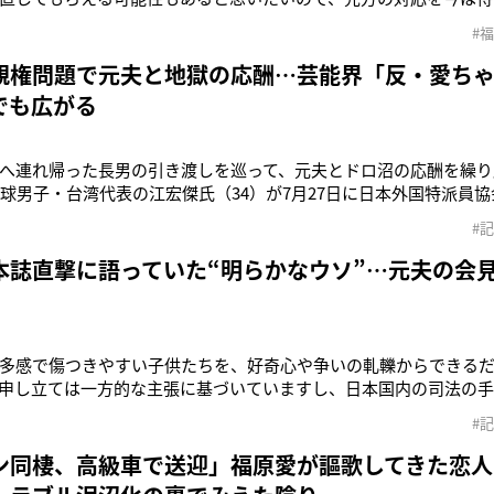
き渡しが難しい状況ですと、強制執行や刑事告訴も考えざるをえな
#
位で、1カ月は待てないと思います」こう本誌の取材に対して語るの
氏（34）の代理人を務
親権問題で元夫と地獄の応酬…芸能界「反・愛ち
でも広がる
へ連れ帰った長男の引き渡しを巡って、元夫とドロ沼の応酬を繰り
卓球男子・台湾代表の江宏傑氏（34）が7月27日に日本外国特派員
ら福原さん側に引き渡しを命じる「保全命令」が出たと公表。ま
#
は、応じない場合は未成年者誘拐罪で刑事告訴する可能性も示唆し
れる前と後にそれぞれ
本誌直撃に語っていた“明らかなウソ”…元夫の会
多感で傷つきやすい子供たちを、好奇心や争いの軋轢からできる
申し立ては一方的な主張に基づいていますし、日本国内の司法の手
を期しています》7月27日、元夫の江宏傑氏（34）によって「子
#
れた福原愛（34）。そのことに対して、自身の弁護士による声明文
6年9月に
ン同棲、高級車で送迎」福原愛が謳歌してきた恋人