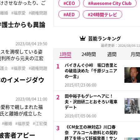
づけさせなかったり、ご
CEO
Awesome City Club
7日に福原愛（34）
#離婚
#福原愛
#親権問題
AED
24時間テレビ
き渡すよう求めた件に
弁護士からも異論
芸能ランキング
2023/08/04 19:50
最終更新：2026/08/06 11
ンスを満喫している姿
1時間
24時間
週間
月間
庭裁判所から元夫の江宏
ポールにある超高級ホ
バイきんぐ小峠 坂口杏里と
弁護士
#福原愛
#親権問題
の破局決めた「千原ジュニア
相手と思われる男性の姿
の一言」
本のイメージダウ
2015/07/23 06:00
田中裕子もグレーヘアに！
2023/08/04 11:00
夫・沢田研二とおそろい電車
の愛称で親しまれた福
デート
江氏と離婚が成立した
2019/07/05 06:00
ころが7月27日に江
#離婚
#福原愛
#江宏傑
絡が取れず、「夏休み
《CM女王の神対応》川口春
奈 アルコール飲料との契約
被害者アピー
終了を待って妊娠発表！サン