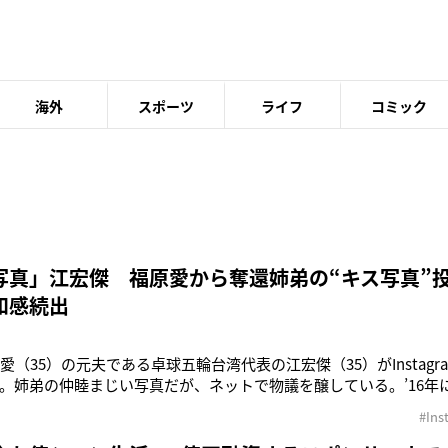
海外
スポーツ
ライフ
コミック
写真」江宏傑 福原愛から奪還姉弟の“キス写真”
和感続出
愛（35）の元夫である卓球五輪台湾代表の江宏傑（35）がInstag
。姉弟の仲睦まじい写真だが、ネットで物議を醸している。’16年に
に長男が誕生した江と福原。しかし、夫婦トラブルなどが報じられたの
#Ins
姉弟の親権は、江と福原が2人で持つ共同親権という形をとっていたが