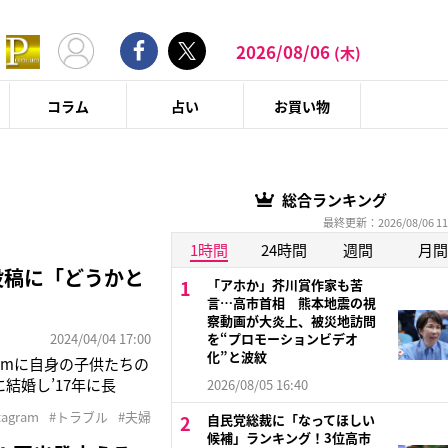
2026/08/06
(木)
コラム
占い
お買い物
総合ランキング
最終更新：2026/08/06 11
1時間
24時間
週間
月間
投稿に「どうかと
「アホか」芥川賞作家も苦
言…高市首相 熊本地震の視
察動画が大炎上、被災地訪問
2024/04/04 17:00
を“プロモーションビデオ
化”と波紋
ramに自身の子供たちの
結婚し’17年に長
2026/08/05 16:40
ちに’21年7月に離婚
tagram
#トラブル
#夫婦
自民党総裁に「なってほしい
、’22年7月に福原
候補」ランキング！3位高市