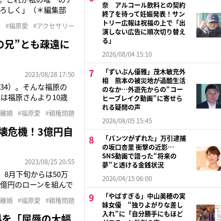
奈 アルコール飲料との契約
ろしく」（＊編集部
終了を待って妊娠発表！サン
にアカウントを開設。
トリー広報は祝福の上で「出
国
#福原愛
#アクセサリー
国語で冒頭のように語
演しない広告に順次切り替え
る」
の兄”とも疎遠に
2026/08/04 15:10
「ずいぶん優雅」茂木敏充外
2023/08/28 17:50
相 熊本の被災地が過酷生活
34）。そんな福原の
のなか…外遊先からの“コー
は福原さんより10歳
ヒーブレイク動画”に寄せら
した後、母・千代さん
れる疑問の声
#離婚
#福原愛
#親権問題
名の由来だそうです」
2026/08/05 15:45
壊危機！3億円自
「パンツがずれた」万引逮捕
の坂口杏里 衝撃の近影…
SNS動画で語った“将来の
2023/08/25 20:55
夢”と透ける金銭状況
8月下旬からは50万
2026/04/15 06:00
2億円のローンを組んで
8月25日に本誌が伝
「やばすぎる」中山美穂の実
#離婚
#福原愛
#親権問題
幅に値下げしていたと
妹女優 “独りよがりな差し
入れ”に「自分勝手にもほど
貸料を「屈辱の大幅