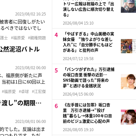
トリー広報は祝福の上で「出
演しない広告に順次切り替え
2023/08/02 16:25
る」
被害者に回復しがたい
2026/08/04 15:10
れるべきではないでし
「やばすぎる」中山美穂の実
）。事態は収束に向か
弁護士
#福原愛
#親権問題
妹女優 “独りよがりな差し
る。騒動の発端は7月
入れ”に「自分勝手にもほど
公然泥沼バトル
がある」と批判の声
2024/07/12 19:58
2023/08/02 06:00
「パンツがずれた」万引逮捕
の坂口杏里 衝撃の近影…
は、福原側が新たに声
SNS動画で語った“将来の
当初は1日に60回以上
夢”と透ける金銭状況
3月に「女性セブン」
#福原愛
#卓球
#江宏傑
は“一緒の部屋には宿泊
2026/04/15 06:00
き渡し”の期限…
《左手首には包帯》坂口杏
里 万引き逮捕→“投げ
銭”暮らし→体重100キロ目
前のビジュ激変に心配の声
2023/08/01 06:00
的でした。反論は出ま
2026/08/05 19:10
つつもりです。ただ