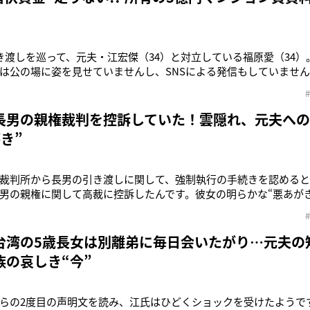
き渡しを巡って、元夫・江宏傑（34）と対立している福原愛（34
は公の場に姿を見せていませんし、SNSによる発信もしていません
Y』で、福原さんが長男や交際相手と思われる男性とシンガポールに滞
、現在は国内にいるのか、国外にいるのかもわからない状態です。
しているなか、
長男の親権裁判を控訴していた！雲隠れ、元夫へ
き”
裁判所から長男の引き渡しに関して、強制執行の手続きを認める
男の親権に関して高裁に控訴したんです。彼女の明らかな“悪あが
）福原愛（34）が「4歳長男を連れ去った」として、元夫・江宏傑
カ月、福原を巡る雲行きはさらに怪しくなっている。「彼女が頼り
批判の嵐が吹き
台湾の5歳長女は別離弟に毎日会いたがり…元夫の
族の哀しき“今”
らの2度目の声明文を読み、江氏はひどくショックを受けたようで