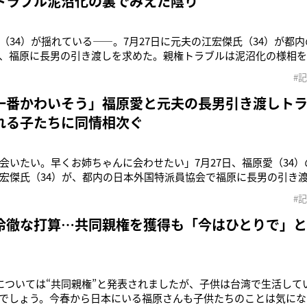
トラブル泥沼化の裏でみえた陰り
（34）が揺れている――。7月27日に元夫の江宏傑氏（34）が都
、福原に長男の引き渡しを求めた。親権トラブルは泥沼化の様相
いるようだ。江氏は会見で、今月20日に東京家裁から福原に子供
#
れたと報告。「平和的な形で子供を返してほしい」と訴えた。ま
は、引き渡しに応
一番かわいそう」福原愛と元夫の長男引き渡しト
れる子たちに同情相次ぐ
会いたい。早くお姉ちゃんに会わせたい」7月27日、福原愛（34
宏傑氏（34）が、都内の日本外国特派員協会で福原に長男の引き
大渕愛子弁護士（45）と、台湾の弁護士が同席のもと行われた。江
#
長男を引き渡す審判が出されたことを報告し、「日本の裁判所が
申し上げるととも
冷徹な打算…共同親権を獲得も「今はひとりで」
については“共同親権”と発表されましたが、子供は台湾で生活して
でしょう。今春から日本にいる福原さんも子供たちのことは気にな