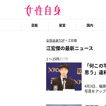
芸能
皇室
国内
女性自身TOP
>
江宏傑
江宏傑の最新ニュース
1 ～25件/
27件
「何この
思う」違
4月3日、福原
写真をアップ
女、’19年
を発表した。
が長男