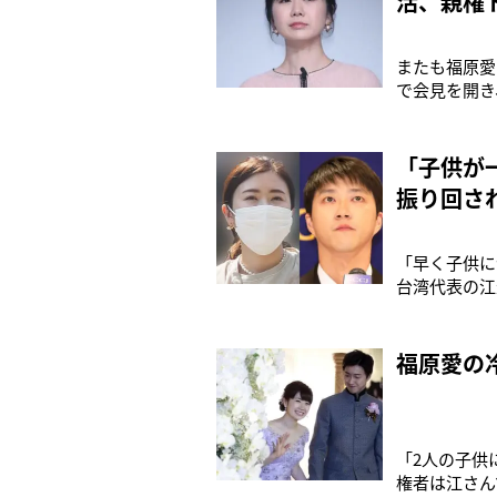
活、親権
またも福原愛
で会見を開き
に立たされて
全命令が出さ
護士（45）
「子供が
振り回さ
「早く子供に
台湾代表の江
いた。会見は
の裁判所から
たことに感謝
福原愛の
「2人の子供
権者は江さん