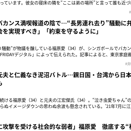
っています。彼女の寝床の隣を“ここは弟の場所”と言って誰も近
“これは弟の分”と言って残しているそうです」（江氏の知人）先月2
傑氏（34）が緊急会見。福原に対して日本に連れ帰った長男を引
1日、福原の代
バカンス満喫報道の陰で…“長男連れ去り”騒動に
会を実現すべき」「約束を守るように」
り騒動”が物議を醸している福原愛（34）が、シンガポールでバカ
「FRIDAYデジタル」によって伝えられた。記事によると、東京家
に長男を引き渡すよう保全命令が下される約1ヵ月前、福原はシンガ
#
ールで長男とともに泳ぐ姿が目撃されていた。そこに現在の交際
う。そんな
元夫と仁義なき泥沼バトル…親日国・台湾から日
も
続ける福原愛（34）と元夫の江宏傑氏（34）。“泣き虫愛ちゃん”
らぬイメージダウンの思わぬ余波も懸念されている。’21年7月に
女の2人の子供については共同親権を持つことが公表されていた。と
急記者会見によると、昨年7月、福原に長男を引き渡して以降、連
」と約束して
に攻撃を受ける社会的な弱者」福原愛 徹底する“