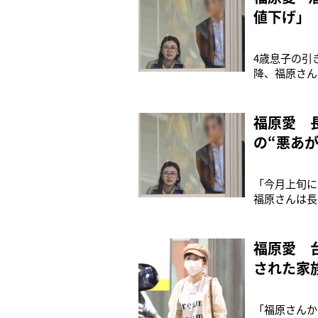
値下げ」
4歳息子の引
降、福原さん
『FRIDA
られましたが
収入も激減が
福原愛 
の“悪あが
「今月上旬に
福原さんは長
（江氏の知人
してから約1
ンたちからも
福原愛 
された家
「福原さんか