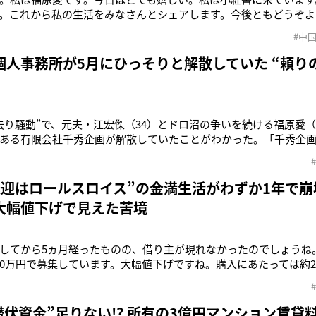
。これから私の生活をみなさんとシェアします。今後ともどうぞよ
2日、元卓球選手の福原愛（35）が中国版インスタグラム「小紅書」
#中
本の動画や写真を公開しているが、最初に投稿された動画では、中
現在、元夫の江宏傑
個人事務所が5月にひっそりと解散していた “頼り
去り騒動”で、元夫・江宏傑（34）とドロ沼の争いを続ける福原愛（
ある有限会社千秀企画が解散していたことがわかった。「千秀企画
んが代表取締役を務めていました。’04年に福原さんの両親が離婚
一緒に設立した会社で、二人の名前から一文字ずつ取ったのが社
記者）だが法人登
送迎はロールスロイス”の金満生活がわずか1年で崩
大幅値下げで見えた苦境
してから5ヵ月経ったものの、借り主が現れなかったのでしょうね。
50万円で募集しています。大幅値下げですね。購入にあたっては約
そのローンの返済も大変なのかもしれません」（地元の不動産業者）
34）の“異変”――。募集していた自宅マンションの賃貸価格を大
1年7月
潜伏資金”足りない!? 所有の3億円マンション賃