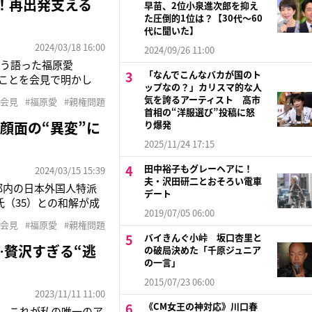
！再出発支える
早苗、2位小泉進次郎を抑え
た圧倒的1位は？【30代〜60
代に聞いた】
2024/03/18 16:00
2024/09/26 11:00
そう語った福原愛
「なんでこんなバカが国のト
たことを会見で明かし
ップなの？」カリスマ的な人
長男が誕生したが、21
気を誇るアーティスト 高市
者会見
#福原愛
#親権問題
が台湾を訪れた際、長
首相の“洋服選び”投稿に怒
顔面の“異変”に
り爆発
2025/11/24 17:15
田中裕子もグレーヘアに！
2024/03/15 15:39
夫・沢田研二とおそろい電車
都内の日本外国人特派
デート
（35）との和解が成
2019/07/05 06:00
ジャケットという姿で
者会見
#福原愛
#親権問題
変申し訳なく思っており
バイきんぐ小峠 坂口杏里と
…贅沢すぎる“逃
の破局決めた「千原ジュニア
の一言」
2015/07/23 06:00
2023/11/11 11:00
《CM女王の神対応》川口春
。これが私の唯一のア