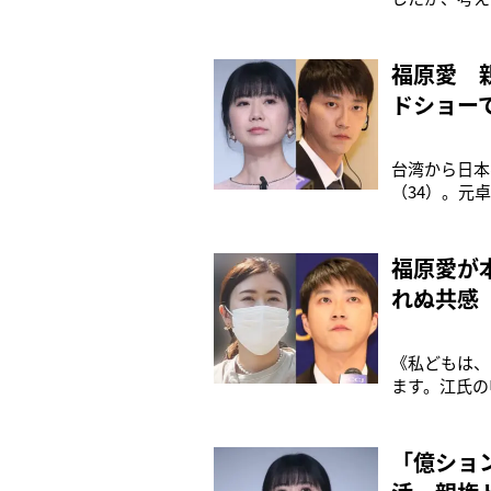
し、任意の引
は）1週間単
元夫・江宏傑
福原愛 
ドショー
台湾から日本
（34）。元
家庭裁判所か
護士（45）
の会見が行わ
福原愛が
れぬ共感
《私どもは、
ます。江氏の
さらなる審理
などと要求さ
公開した。’1
「億ショ