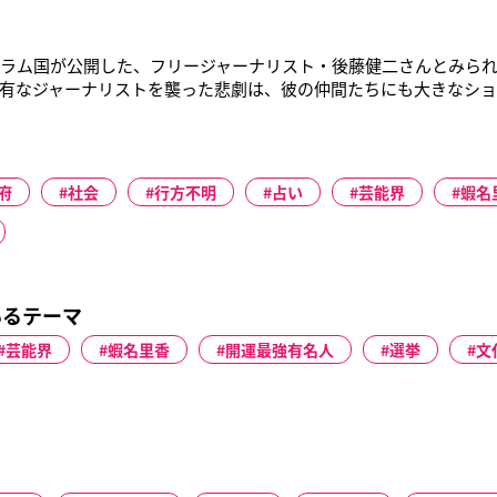
スラム国が公開した、フリージャーナリスト・後藤健二さんとみら
有なジャーナリストを襲った悲劇は、彼の仲間たちにも大きなシ
きた人たちは、後藤さんの人柄、強い信念に引きつけられた。池
上さんが『週刊こどもニュース』(NHK)のキャスターを務めていた’
タンの子供たちの
府
社会
行方不明
占い
芸能界
蝦名
いるテーマ
芸能界
蝦名里香
開運最強有名人
選挙
文