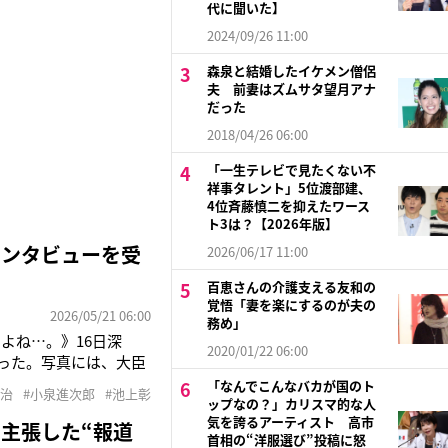
代に聞いた】
2024/09/26 11:00
森泉と結婚したイケメン僧侶
夫 前妻はズムサタ望月アナ
だった
2018/04/26 06:00
「一生テレビで見たくない不
祥事タレント」5位渡部建、
4位斉藤慎二を抑えたワース
ト3は？【2026年版】
インタビューを受
2026/06/17 11:00
百恵さんの介護支える友和の
覚悟「妻を楽にするのが夫の
2026/05/21 06:00
務め」
よね…。》16日深
2020/01/22 06:00
行った。写真には、大臣
れる人物の後ろ姿が。テ
「なんでこんなバカが国のト
政治
#小泉進次郎
#池上彰
お相手は…わかります
ップなの？」カリスマ的な人
気を誇るアーティスト 高市
主張した“報道
首相の“洋服選び”投稿に怒