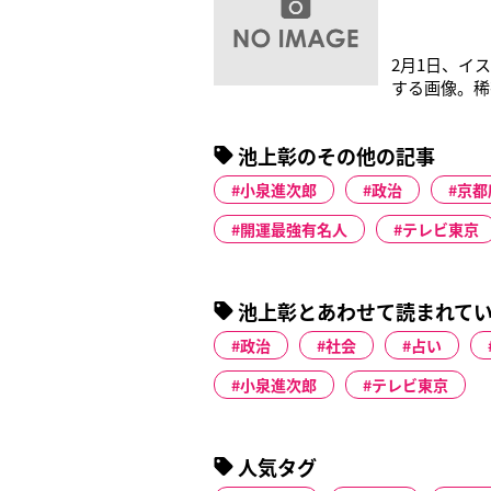
2月1日、イ
する画像。稀
場で活動して
の交流は、池
池上彰のその他の記事
はアフガニス
小泉進次郎
政治
京都
開運最強有名人
テレビ東京
池上彰とあわせて読まれて
政治
社会
占い
小泉進次郎
テレビ東京
人気タグ