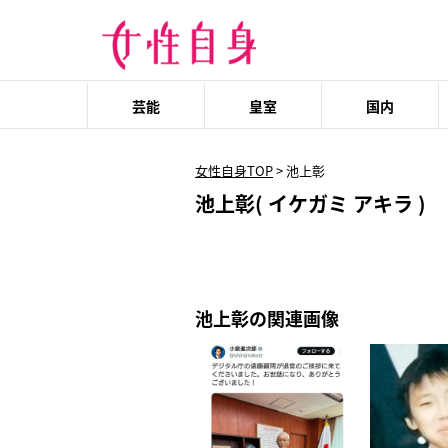
芸能
皇室
国内
女性自身TOP
>
池上彰
池上彰( イケガミ アキラ )
池上彰の関連画像