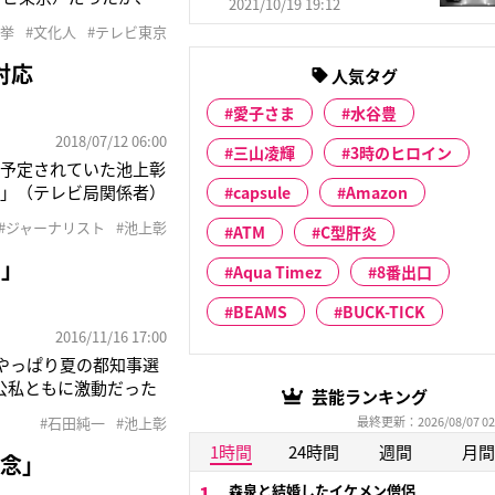
2021/10/19 19:12
。米大統領選挙取材のた
選挙
#文化人
#テレビ東京
に日本にいないことは初
対応
人気タグ
愛子さま
水谷豊
2018/07/12 06:00
三山凌輝
3時のヒロイン
て予定されていた池上彰
す」（テレビ局関係者）
capsule
Amazon
NEWS ZERO』
#ジャーナリスト
#池上彰
ATM
C型肝炎
視聴者に絶大な人気を
い」
Aqua Timez
8番出口
BEAMS
BUCK-TICK
2016/11/16 17:00
やっぱり夏の都知事選
公私ともに激動だった
芸能ランキング
案反対デモに参加して
#石田純一
#池上彰
最終更新：2026/08/07 02
注目を集めた石田。今年
1時間
24時間
週間
月間
信念」
森泉と結婚したイケメン僧侶