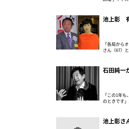
同局の選挙特
め、ニューヨ
めてです」「
池上彰 
「各局からオ
さん（67）
3月末でNH
（日本テレビ
誇る2人。な
石田純一
「この1年も
のときです」
石田純一（6
「戦争は文化
7月には都知
池上彰さ