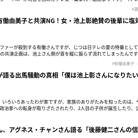
番の“顔”で、ジャーナリストの池上彰氏（74）がまさかの“不在”
#
ークに滞在しており、番組冒頭で池上氏は、「総選挙の投開票日
日本の総選
有働由美子と共演NG！女・池上彰絶賛の後輩に塩
ファーが殺到する有働さんですが、じつは日テレの夏の特番とし
との共演企画は、池上さん側が首を縦に振らず流れてしまったんで
Kを退社しフリーになった有働由美子アナウンサー（49）。10月からは『
#有働由美子
系）のメインキャスター就任が決まっている。NHK出身者として
ぜ共演が
が語る出馬騒動の真相「僕は池上彰さんになりた
、いろいろあったわが家ですが、家族のありがたみを知ったのは、
政治家への転身が取りざたされたり、2人目の子供が誕生したり、
2）が家族とともに歩んだ1年を振り返った。昨秋、国会前の安保法
じゃない」と、自身の「不倫は文化」発言をもじったスピーチで
事選への出馬が注目
ん、アグネス・チャンさん語る「後藤健二さんの