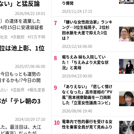
ない」と猛反論
り爆発
2025/11/24 17:15
2026/04/22 18:01
1）の遺体を遺棄した
「嫌いな女性政治家」ランキ
4月15日に安達容疑者
ング…3位生稲晃子、2位杉
田水脈を大差で抑えた1位
疑者は「私のやったこ
#社会
#京都府
#行方不明
は？
いても認めているとい
2023/12/16 06:00
位は池上彰、1位
堀ちえみ 妹も入院してい
た！「ちえみより大変な状
2025/07/06 06:00
況」と実母
に今日もっとも運勢の
2019/04/23 00:00
するかも!?今日の開
に導かれる人生！運気の
「ありえない」「悲しく情け
#占い
#芸能界
#蝦名里香
なくなった」高市首相の“PV
とスッと心が軽くなりそ
風”熊本視察動画を一刀両断
率が「テレ朝の3
した「立憲女性議員コンビ」
2026/08/06 19:40
2024/10/29 17:10
電車内で性的暴行を受ける女
れた。最注目は、大江
性を乗客全員が見て見ぬふり
レビ東京）だったが、