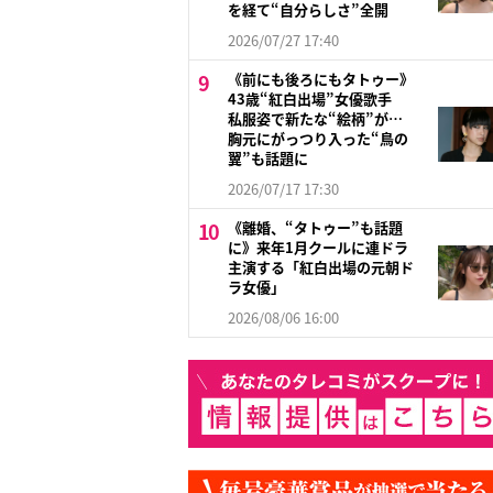
を経て“自分らしさ”全開
2026/07/27 17:40
《前にも後ろにもタトゥー》
43歳“紅白出場”女優歌手
私服姿で新たな“絵柄”が…
胸元にがっつり入った“鳥の
翼”も話題に
2026/07/17 17:30
《離婚、“タトゥー”も話題
に》来年1月クールに連ドラ
主演する「紅白出場の元朝ド
ラ女優」
2026/08/06 16:00