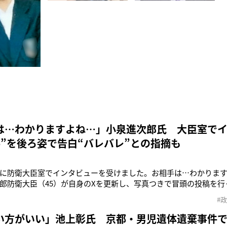
は…わかりますよね…」小泉進次郎氏 大臣室で
手”を後ろ姿で告白“バレバレ”との指摘も
に防衛大臣室でインタビューを受けました。お相手は…わかります
郎防衛大臣（45）が自身のXを更新し、写真つきで冒頭の投稿を
情で世界地図を指差す小泉氏とともに、“ある白髪の男性”と思わ
#
写っており、動画インタビュー中の一コマと思われる。小泉氏が《
稿していた通り、写
い方がいい」池上彰氏 京都・男児遺体遺棄事件で