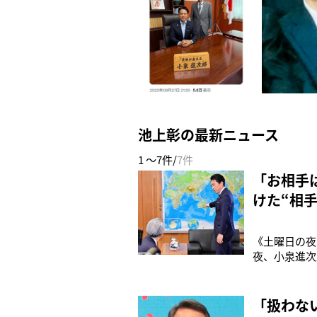
池上彰の最新ニュース
1 ～7件/
7件
「お相手
けた“相
《土曜日の夜
夜、小泉進次
室で真剣な表
レビカメラが
よね…》と投
「扱わな