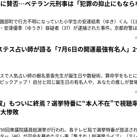
”に賛否…ベテラン元刑事は「犯罪の抑止にもなら
園部町で行方不明になっていた小学生の安達結希（ゆき）くん（1
・安達優季（ゆうき）容疑者（37）が逮捕された事件。京都府警は
捜索し、翌日未明に安達容疑者を死体遺棄の疑いで逮捕。安達容
りません」と容疑を認め、「首をしめつけて殺した」と殺害につ
んが行方不明になった
ステス占い師が語る「7月6日の開運最強有名人」2
スで人気占い師の蝦名里香先生が誕生日や数秘術、算命学をもと
ピックアップ！ 自分と同じ誕生日の有名人や、あなたの推しが登場
、第2位は8月9日生まれの池上彰（74）！勢いに乗ることで成功
「感情の解放」がキーワードなので、誰かに気持ちを打ち明ける
選ばれたのは12
双」もついに終焉？選挙特番に“本人不在”で視聴
の大惨敗
、第50回衆議院議員総選挙が行われ、各テレビ局で選挙特番が放送さ
ター（46）が司会を務めたテレ東『集まれ！総選挙ライブ』（テ