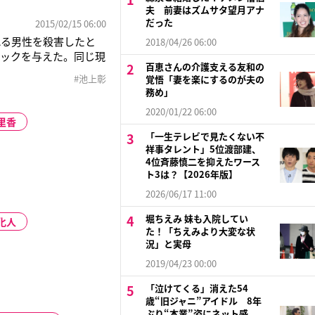
夫 前妻はズムサタ望月アナ
だった
2015/02/15 06:00
れる男性を殺害したと
2018/04/26 06:00
ョックを与えた。同じ現
百恵さんの介護支える友和の
上彰さんと後藤さんと
#池上彰
覚悟「妻を楽にするのが夫の
02年から。後藤さん
務め」
2020/01/22 06:00
里香
「一生テレビで見たくない不
祥事タレント」5位渡部建、
4位斉藤慎二を抑えたワース
ト3は？【2026年版】
2026/06/17 11:00
堀ちえみ 妹も入院してい
化人
た！「ちえみより大変な状
況」と実母
2019/04/23 00:00
「泣けてくる」消えた54
歳“旧ジャニ”アイドル 8年
ぶり“本業”姿にネット感