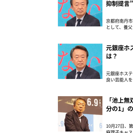
抑制提言
京都府南丹市
として、養父
の自宅を家宅
とに間違いあ
う。「結希く
元銀座ホ
は？
元銀座ホステ
良い芸能人を
運最強有名人
流れとしては
う。第1位に
「池上無
分の1」
10月27日
麻理子キャス