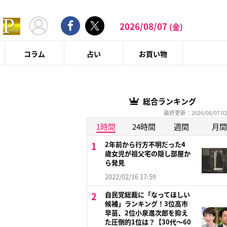
2026/08/07
(金)
コラム
占い
お買い物
総合ランキング
最終更新：2026/08/07 02
1時間
24時間
週間
月間
2年前から行方不明だった4
歳女児が祖父宅の隠し部屋か
ら発見
2022/02/16 17:59
自民党総裁に「なってほしい
候補」ランキング！3位高市
早苗、2位小泉進次郎を抑え
た圧倒的1位は？【30代〜60