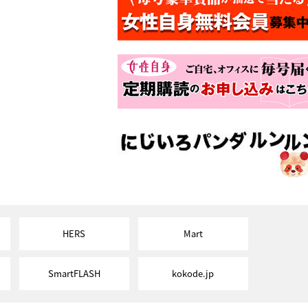
HERS
Mart
SmartFLASH
kokode.jp