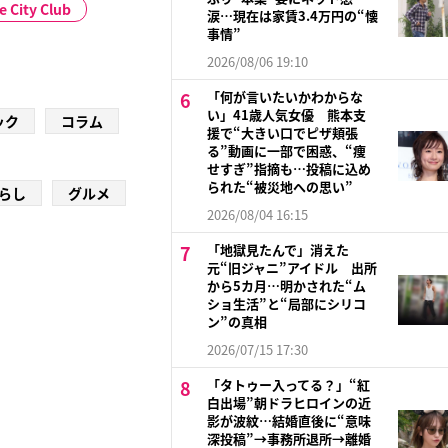
 City Club
涙…現在は家賃3.4万円の“懐
事情”
2026/08/06 19:10
「何が言いたいかわからな
い」41歳人気女優 熊本支
ック
コラム
援で“大きい口でピザ頬張
る”動画に一部で困惑、“痩
せすぎ”指摘も…投稿に込め
られた“被災地への思い”
らし
グルメ
2026/08/04 16:15
「地獄見たんで」消えた
元“旧ジャニ”アイドル 出所
から5カ月…明かされた“ム
ショ生活”と“局部にシリコ
ン”の真相
2026/07/15 17:30
「タトゥー入ってる？」“紅
白出場”朝ドラヒロインの近
影が波紋…結婚直後に“意味
深投稿”→事務所退所→離婚