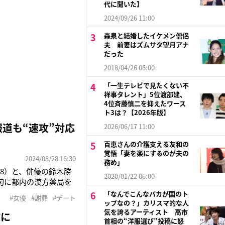
代に聞いた】
2024/09/26 11:00
森泉と結婚したイケメン僧侶
夫 前妻はズムサタ望月アナ
だった
2018/04/26 06:00
「一生テレビで見たくない不
祥事タレント」5位渡部建、
4位斉藤慎二を抑えたワース
ト3は？【2026年版】
道も“速攻”対応
2026/06/17 11:00
百恵さんの介護支える友和の
覚悟「妻を楽にするのが夫の
2024/08/28 16:30
務め」
28）と、俳優の鈴木勝
2020/01/22 06:00
下旬に都内の漢方薬局を
ている。「NEWSポ
「なんでこんなバカが国のト
#女優
#謝罪
#デート
俳優の先輩後輩》だと
ップなの？」カリスマ的な人
気を誇るアーティスト 高市
数に
首相の“洋服選び”投稿に怒