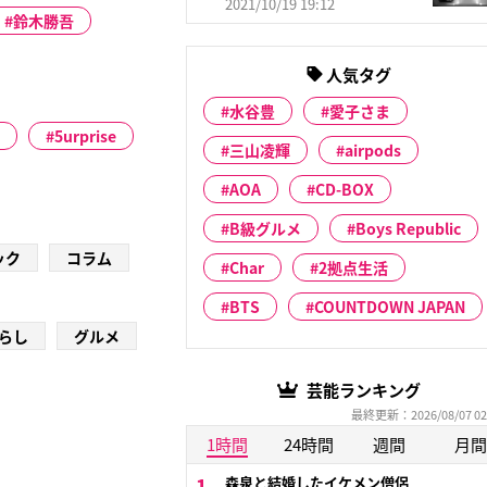
2021/10/19 19:12
鈴木勝吾
人気タグ
水谷豊
愛子さま
5urprise
三山凌輝
airpods
AOA
CD-BOX
B級グルメ
Boys Republic
ック
コラム
Char
2拠点生活
BTS
COUNTDOWN JAPAN
らし
グルメ
芸能ランキング
最終更新：2026/08/07 02
1時間
24時間
週間
月間
森泉と結婚したイケメン僧侶