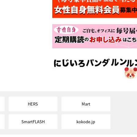
HERS
Mart
SmartFLASH
kokode.jp