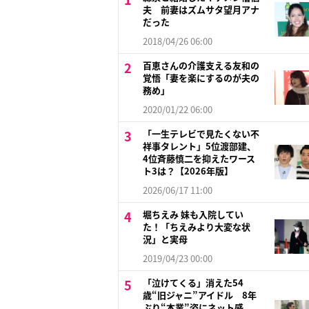
夫 前妻はズムサタ望月アナ
だった
2018/04/26 06:00
百恵さんの介護支える友和の
覚悟「妻を楽にするのが夫の
務め」
2020/01/22 06:00
「一生テレビで見たくない不
祥事タレント」5位渡部建、
4位斉藤慎二を抑えたワース
ト3は？【2026年版】
2026/06/17 11:00
堀ちえみ 妹も入院してい
た！「ちえみより大変な状
況」と実母
2019/04/23 00:00
「泣けてくる」消えた54
歳“旧ジャニ”アイドル 8年
ぶり“本業”姿にネット感