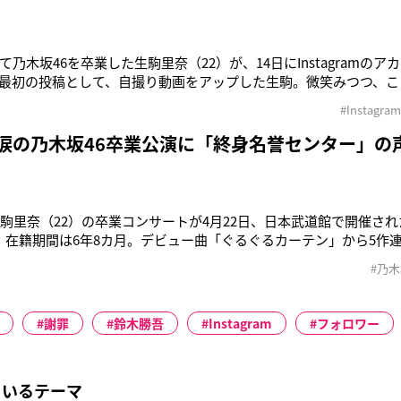
て乃木坂46を卒業した生駒里奈（22）が、14日にInstagramの
最初の投稿として、自撮り動画をアップした生駒。微笑みつつ、こ
生駒里奈です。インスタ始めました。ぜひフォローしてください。
#Instagram
すが……ふふ」開設したばかりで、まだ公式マークはついていな
介
 涙の乃木坂46卒業公演に「終身名誉センター」の
生駒里奈（22）の卒業コンサートが4月22日、日本武道館で開催され
、在籍期間は6年8カ月。デビュー曲「ぐるぐるカーテン」から5作
らも“乃木坂の顔”と評される生駒の卒業コンサートには、1万200
#乃木
チケット応募が殺到。また全国128の映画館で行われたライブビュー
謝罪
鈴木勝吾
Instagram
フォロワー
ているテーマ