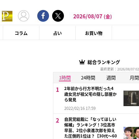
2026/08/07
(金)
コラム
占い
お買い物
総合ランキング
最終更新：2026/08/07 02
1時間
24時間
週間
月間
2年前から行方不明だった4
歳女児が祖父宅の隠し部屋か
ら発見
2022/02/16 17:59
自民党総裁に「なってほしい
候補」ランキング！3位高市
早苗、2位小泉進次郎を抑え
た圧倒的1位は？【30代〜60