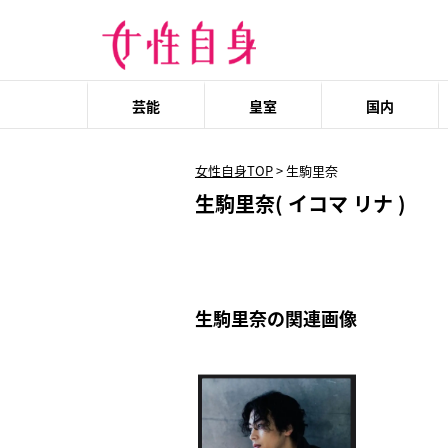
芸能
皇室
国内
女性自身TOP
>
生駒里奈
生駒里奈( イコマ リナ )
生駒里奈の関連画像