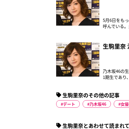
5月6日をもっ
呼んでいる。
しぶりです、
ょっと不安で
インスタの紹
生駒里奈
乃木坂46の
1期生であり
た。ファンか
る30倍もの
生駒里奈のその他の記事
分で完売。
デート
乃木坂46
女優
生駒里奈とあわせて読まれ