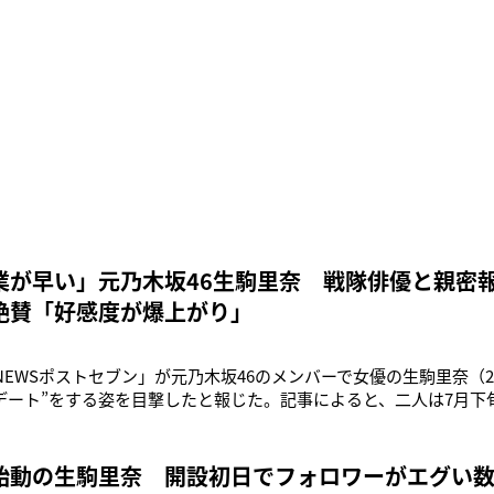
業が早い」元乃木坂46生駒里奈 戦隊俳優と親密報
絶賛「好感度が爆上がり」
「NEWSポストセブン」が元乃木坂46のメンバーで女優の生駒里奈（
“デート”をする姿を目撃したと報じた。記事によると、二人は7月
。さらに、二人が変装をせず、仲睦まじく並んで歩く写真も掲載され
の取材に対して、生駒の事務所は《数年に渡る友人の1人であり、
事務所
始動の生駒里奈 開設初日でフォロワーがエグい