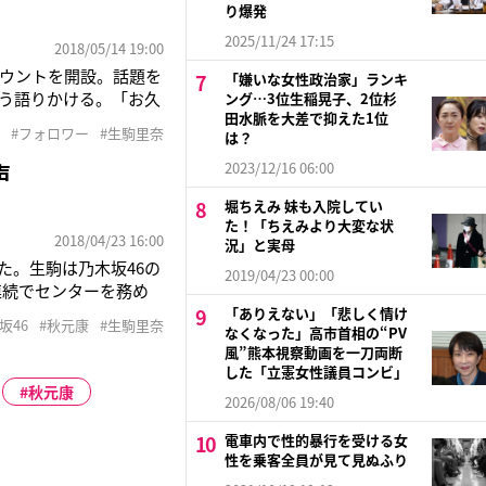
り爆発
2025/11/24 17:15
2018/05/14 19:00
アカウントを開設。話題を
「嫌いな女性政治家」ランキ
う語りかける。「お久
ング…3位生稲晃子、2位杉
田水脈を大差で抑えた1位
SNS慣れてないのでち
#フォロワー
#生駒里奈
は？
い同アカウント。しかし
2023/12/16 06:00
声
堀ちえみ 妹も入院してい
た！「ちえみより大変な状
2018/04/23 16:00
況」と実母
た。生駒は乃木坂46の
2019/04/23 00:00
連続でセンターを務め
0の座席数を遥かに超え
「ありえない」「悲しく情け
坂46
#秋元康
#生駒里奈
なくなった」高市首相の“PV
イングも、6万席が50
風”熊本視察動画を一刀両断
した「立憲女性議員コンビ」
秋元康
2026/08/06 19:40
電車内で性的暴行を受ける女
性を乗客全員が見て見ぬふり