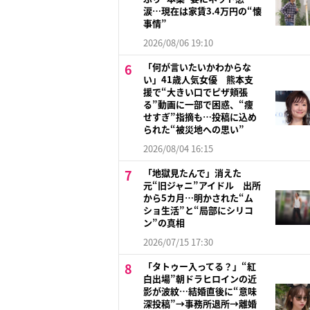
涙…現在は家賃3.4万円の“懐
事情”
2026/08/06 19:10
「何が言いたいかわからな
い」41歳人気女優 熊本支
援で“大きい口でピザ頬張
る”動画に一部で困惑、“痩
せすぎ”指摘も…投稿に込め
られた“被災地への思い”
2026/08/04 16:15
「地獄見たんで」消えた
元“旧ジャニ”アイドル 出所
から5カ月…明かされた“ム
ショ生活”と“局部にシリコ
ン”の真相
2026/07/15 17:30
「タトゥー入ってる？」“紅
白出場”朝ドラヒロインの近
影が波紋…結婚直後に“意味
深投稿”→事務所退所→離婚