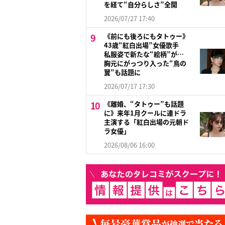
を経て“自分らしさ”全開
2026/07/27 17:40
《前にも後ろにもタトゥー》
43歳“紅白出場”女優歌手
私服姿で新たな“絵柄”が…
胸元にがっつり入った“鳥の
翼”も話題に
2026/07/17 17:30
《離婚、“タトゥー”も話題
に》来年1月クールに連ドラ
主演する「紅白出場の元朝ド
ラ女優」
2026/08/06 16:00