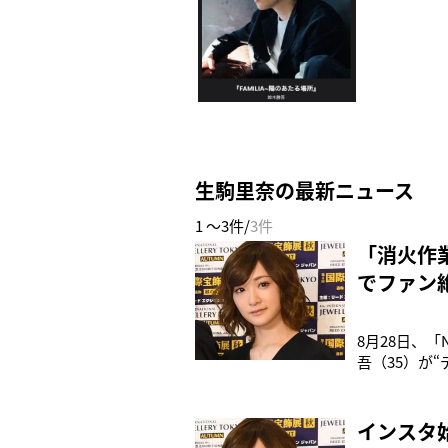
生駒里奈の最新ニュース
1 ～3件/
3件
「消火作
でファン
8月28日、
吾（35）が
訪れたという
ストセブン」
回答。鈴木の
インスタ