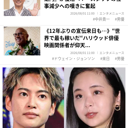
事減少への嘆きに奮起
2026/08/01 11:00
エンタメニュース
中井貴一
男優
《12年ぶりの宣伝来日も…》“世
界で最も稼いだ“ハリウッド俳優
映画関係者が仰天...
2026/08/01 11:00
エンタメニュース
ドウェイン・ジョンソン
来日
男優