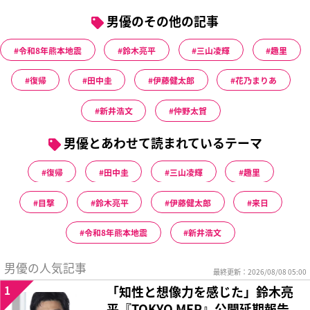
男優のその他の記事
令和8年熊本地震
鈴木亮平
三山凌輝
趣里
復帰
田中圭
伊藤健太郎
花乃まりあ
新井浩文
仲野太賀
男優とあわせて読まれているテーマ
復帰
田中圭
三山凌輝
趣里
目撃
鈴木亮平
伊藤健太郎
来日
令和8年熊本地震
新井浩文
男優の人気記事
最終更新：2026/08/08 05:00
1
「知性と想像力を感じた」鈴木亮
平『TOKYO MER』公開延期報告