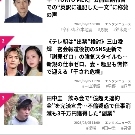
での“英訳に追記した一文”に称賛
の声
2026/08/07 06:00
エンタメニュース
令和8年熊本地震
男優
鈴木亮平
2
《テレ朝は“出禁”検討》三山凌
輝 密会報道後初のSNS更新で
「謝罪ゼロ」の強気スタイルも…
新規の仕事ゼロ、妻・趣里も憔悴
で迎える「干され危機」
2026/08/05 15:20
エンタメニュース
三山凌輝
男優
趣里
3
田中圭 飲み会で“億超え違約
金”を完済宣言…不倫疑惑で仕事消
滅も3千万円獲得した“副業”
2026/08/05 11:00
エンタメニュース
復帰
田中圭
男優