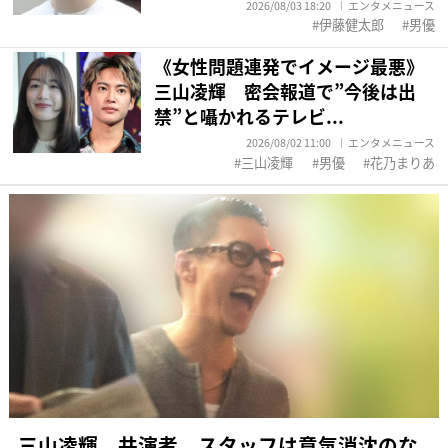
2026/08/03 18:20
エンタメニュース
伊藤健太郎
男優
《女性問題連発でイメージ最悪》
三山凌輝 密会報道で”今後は出
禁”と囁かれるテレビ...
2026/08/02 11:00
エンタメニュース
三山凌輝
男優
花乃まりあ
三山凌輝 共演者、スタッフは意気消沈のな