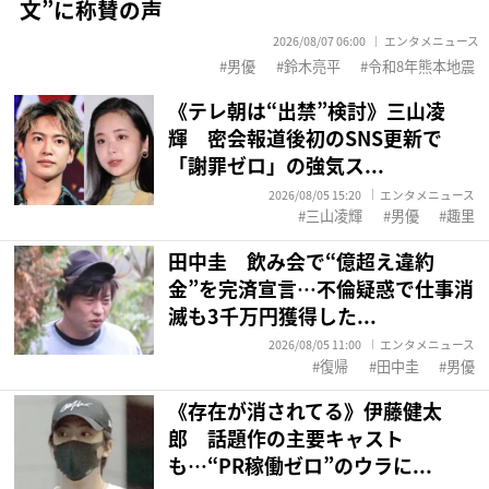
文”に称賛の声
2026/08/07 06:00
エンタメニュース
男優
鈴木亮平
令和8年熊本地震
《テレ朝は“出禁”検討》三山凌
輝 密会報道後初のSNS更新で
「謝罪ゼロ」の強気ス...
2026/08/05 15:20
エンタメニュース
三山凌輝
男優
趣里
田中圭 飲み会で“億超え違約
金”を完済宣言…不倫疑惑で仕事消
滅も3千万円獲得した...
2026/08/05 11:00
エンタメニュース
復帰
田中圭
男優
《存在が消されてる》伊藤健太
郎 話題作の主要キャスト
も…“PR稼働ゼロ”のウラに...