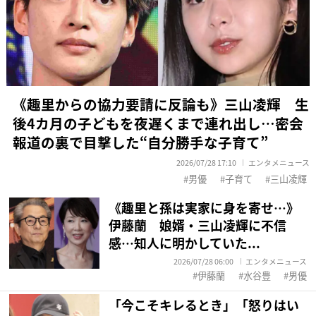
《趣里からの協力要請に反論も》三山凌輝 生
後4カ月の子どもを夜遅くまで連れ出し…密会
報道の裏で目撃した“自分勝手な子育て”
2026/07/28 17:10
エンタメニュース
男優
子育て
三山凌輝
《趣里と孫は実家に身を寄せ…》
伊藤蘭 娘婿・三山凌輝に不信
感…知人に明かしていた...
2026/07/28 06:00
エンタメニュース
伊藤蘭
水谷豊
男優
「今こそキレるとき」「怒りはい