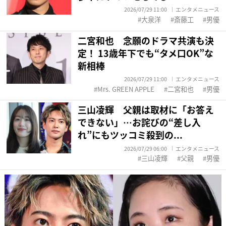
2026/07/29 11:00
エンタメニュース
大泉洋
斎藤工
男優
二宮和也 念願のドラマ共演も決
定！ 13歳年下でも“タメ口OK”な
新相棒
2026/07/29 11:00
エンタメニュース
Mrs. GREEN APPLE
二宮和也
男優
三山凌輝 父親は取材に「お答え
できない」…お詫びの“差し入
れ”にもツッコミ殺到の...
2026/07/29 06:00
エンタメニュース
三山凌輝
父親
男優