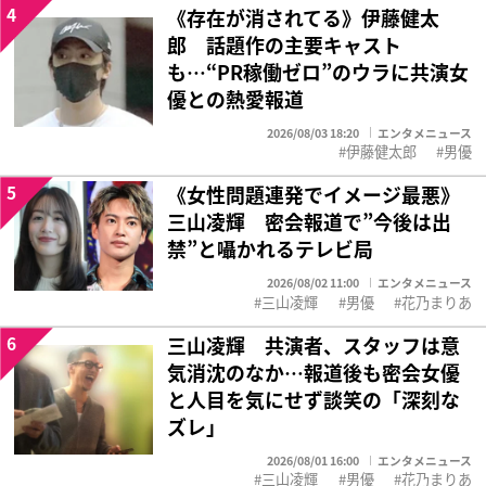
4
《存在が消されてる》伊藤健太
郎 話題作の主要キャスト
も…“PR稼働ゼロ”のウラに共演女
優との熱愛報道
2026/08/03 18:20
エンタメニュース
伊藤健太郎
男優
5
《女性問題連発でイメージ最悪》
三山凌輝 密会報道で”今後は出
禁”と囁かれるテレビ局
2026/08/02 11:00
エンタメニュース
三山凌輝
男優
花乃まりあ
6
三山凌輝 共演者、スタッフは意
気消沈のなか…報道後も密会女優
と人目を気にせず談笑の「深刻な
ズレ」
2026/08/01 16:00
エンタメニュース
三山凌輝
男優
花乃まりあ