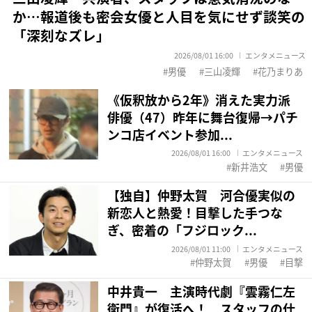
か…報道後も密会女優と人目を気にせず談笑の
「深刻なズレ」
2026/08/01 16:00
エンタメニュース
男優
三山凌輝
花乃まりあ
《仮釈放から2年》消えた実力派
俳優（47）昨年に舞台復帰→パチ
ンコ店イベント参加...
2026/08/01 16:00
エンタメニュース
新井浩文
男優
【独自】仲野太賀 河合優実似の
新恋人と熱愛！目撃した手つな
ぎ、密着の「フジロック...
2026/08/01 11:00
エンタメニュース
仲野太賀
男優
目撃
中井貴一 主演時代劇『雲霧仁左
衛門』が復活へ！ スタッフの仕