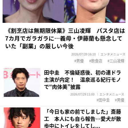
《割烹店は無期限休業》三山凌輝 パスタ店は
7カ月でガラガラに…義母・伊藤蘭も懸念して
いた「副業」の厳しい今後
2026/07/29 16:10
エンタメニュース
男優
飲食店
三山凌輝
田中圭 不倫疑惑後、初の連ドラ
主演が内定！ 温泉巡る紀行モノ
で“肉体美”披露
2026/07/29 11:00
エンタメニュース
田中圭
男優
「今日も家の前でしました」斎藤
工 本人にも自ら報告…愛犬が散
歩中にトイレをしてし...