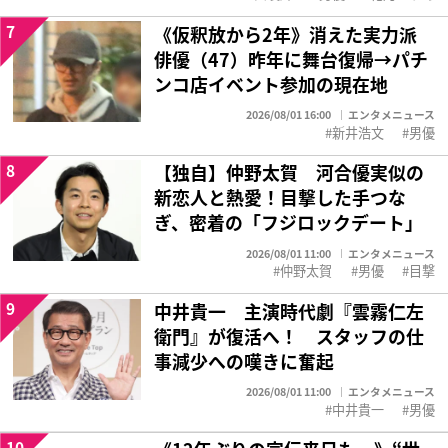
7
《仮釈放から2年》消えた実力派
俳優（47）昨年に舞台復帰→パチ
ンコ店イベント参加の現在地
2026/08/01 16:00
エンタメニュース
新井浩文
男優
8
【独自】仲野太賀 河合優実似の
新恋人と熱愛！目撃した手つな
ぎ、密着の「フジロックデート」
2026/08/01 11:00
エンタメニュース
仲野太賀
男優
目撃
9
中井貴一 主演時代劇『雲霧仁左
衛門』が復活へ！ スタッフの仕
事減少への嘆きに奮起
2026/08/01 11:00
エンタメニュース
中井貴一
男優
10