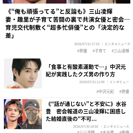
《“俺も頑張ってる”と反論も》三山凌輝
妻・趣里が子育て苦闘の裏で共演女優と密会…
育児交代制敷く“超多忙俳優”との「決定的な
差」
2026/07/31 17:15
エンタメニュース
男優
子育て
三山凌輝
「食事と有酸素運動で…」中沢元
紀が実践したクズ男の作り方
2026/07/31 11:00
インタビュー
中沢元紀
男優
《“話が通じない”と不安に》水谷
豊 密会報道の三山凌輝に困惑し
た結婚直後の“不可...
2026/07/30 18:50
エンタメニュース
三山凌輝
水谷豊
男優