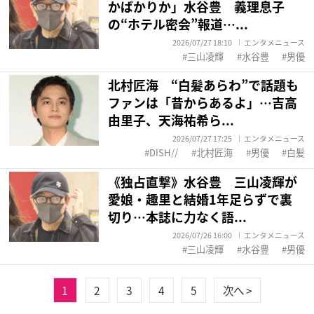
かばかりか」水谷豊 義理息子
の“ホテル密会”報道…...
2026/07/27 18:10
エンタメニュース
三山凌輝
水谷豊
男優
北村匠海 “白髪あらわ”で話題も
ファンは「昔からあるよ」…吉高
由里子、天海祐希ら...
2026/07/27 17:25
エンタメニュース
DISH//
北村匠海
男優
白髪
《独占直撃》水谷豊 三山凌輝が
愛娘・趣里と結婚1年足らずで裏
切り…本誌に力なく語...
2026/07/26 16:00
エンタメニュース
三山凌輝
水谷豊
男優
1
2
3
4
5
次へ >