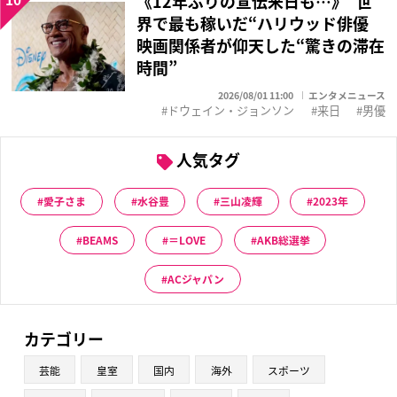
《12年ぶりの宣伝来日も…》“世
界で最も稼いだ“ハリウッド俳優
映画関係者が仰天した“驚きの滞在
時間”
2026/08/01 11:00
エンタメニュース
ドウェイン・ジョンソン
来日
男優
人気タグ
愛子さま
水谷豊
三山凌輝
2023年
BEAMS
＝LOVE
AKB総選挙
ACジャパン
カテゴリー
芸能
皇室
国内
海外
スポーツ