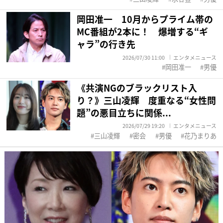
岡田准一 10月からプライム帯の
MC番組が2本に！ 爆増する“ギ
ャラ”の行き先
2026/07/30 11:00
エンタメニュース
岡田准一
男優
《共演NGのブラックリスト入
り？》三山凌輝 度重なる“女性問
題”の悪目立ちに関係...
2026/07/29 19:20
エンタメニュース
三山凌輝
密会
男優
花乃まりあ